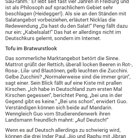
Sau-rahm.“ Er lebt seit fast vier Jahren in Freiburg und
ist als Philosoph auf sprachlichem Gebiet sehr
beschlagen (Heidegger!). Als sie an den Ständen mit
Salatangebot vorbeiziehen, erläutert Nicklas die
Redewendung „Da hast du den Salat!“ Peng fällt dazu
nur ein: „Kabelsalat!“ Das hat er allerdings nicht im
Deutschkurs gelernt, sondern im Internet.
Tofu im Bratwurstlook
Das sommerliche Marktangebot betört die Sinne.
Mattrot grüßt der Rettich, überall locken Beeren in Rot-,
Rosa-, Lila- und Blautönen, gelb leuchten die Zucchini.
Gelbe Zucchini? „Normalerweise sind die immer grün“,
sagt einer. Sein Blick fällt auf eine Kiste mit prallen
Kirschen. „Ich habe in Deutschland zum ersten Mal
Kirschen gegessen“, berichtet Peng, „bei uns in der
Gegend gibt es keine.“ „Bei uns schon“, erwidert Guo.
Verständigen können sich beide auf Mandarin.
Wenngleich Guo vom Studierendenwerk ihren
Landsmann freundlich mahnt: „Auf Deutsch!“
Wenn es auf Deutsch allerdings zu schwierig wird,
können die drei Inder Paul, Jijo und Raghu mit Jibran