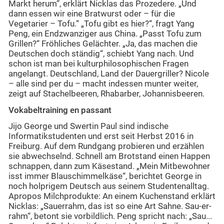
Markt herum“, erklärt Nicklas das Prozedere. „Und
dann essen wir eine Bratwurst oder – für die
Vegetarier – Tofu.“ „Tofu gibt es hier?“, fragt Yang
Peng, ein Endzwanziger aus China. „Passt Tofu zum
Grillen?“ Fröhliches Gelächter. „Ja, das machen die
Deutschen doch ständig“, schiebt Yang nach. Und
schon ist man bei kulturphilosophischen Fragen
angelangt. Deutschland, Land der Dauergriller? Nicole
– alle sind per du – macht indessen munter weiter,
zeigt auf Stachelbeeren, Rhabarber, Johannisbeeren.
Vokabeltraining en passant
Jijo George und Swertin Paul sind indische
Informatikstudenten und erst seit Herbst 2016 in
Freiburg. Auf dem Rundgang probieren und erzählen
sie abwechselnd. Schnell am Brotstand einen Happen
schnappen, dann zum Käsestand. „Mein Mitbewohner
isst immer Blauschimmelkäse“, berichtet George in
noch holprigem Deutsch aus seinem Studentenalltag.
Apropos Milchprodukte: An einem Kuchenstand erklärt
Nicklas: „Sauerrahm, das ist so eine Art Sahne. Sau-er-
rahm“, betont sie vorbildlich. Peng spricht nach: „Sau...