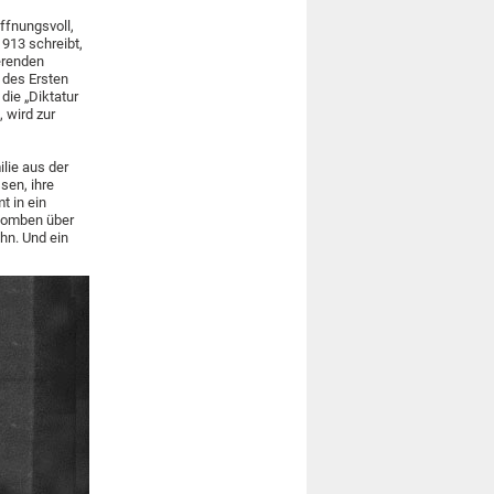
ffnungsvoll,
1913 schreibt,
erenden
l des Ersten
die „Diktatur
 wird zur
ilie aus der
sen, ihre
t in ein
 Bomben über
hn. Und ein