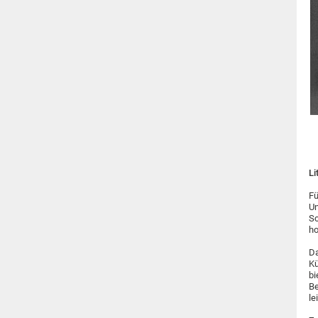
Li
Fü
Un
Sc
ho
Da
Kü
bi
Be
le