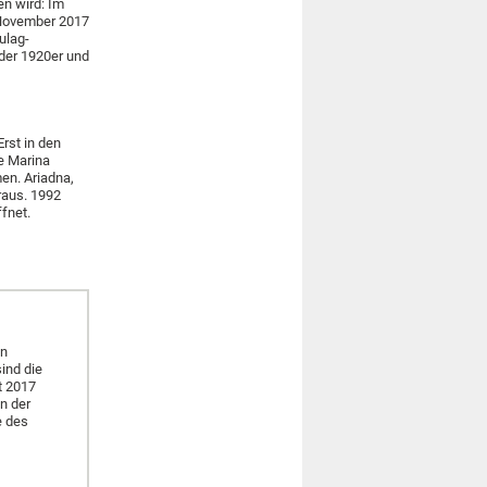
en wird: Im
 November 2017
ulag-
 der 1920er und
Erst in den
de Marina
en. Ariadna,
raus. 1992
fnet.
in
ind die
t 2017
n der
e des