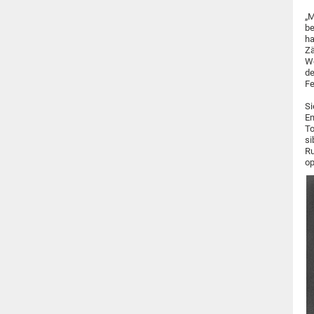
„M
be
ha
Zä
We
de
Fe
Si
Em
To
si
Ru
op