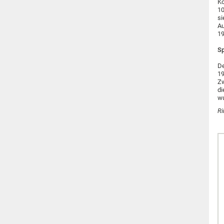
Ko
10
si
Au
19
Sp
De
19
Zw
di
wu
R