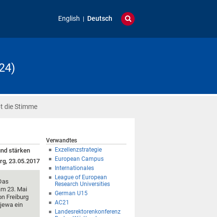
English
Deutsch
24)
bt die Stimme
Verwandtes
Exzellenzstrategie
und stärken
European Campus
rg, 23.05.2017
Internationales
League of European
Das
Research Universities
am 23. Mai
German U15
on Freiburg
AC21
ajewa ein
Landesrektorenkonferenz