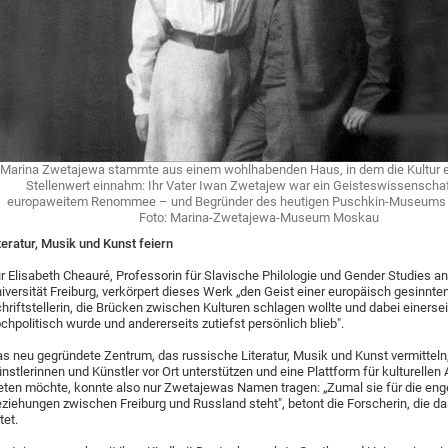
Marina Zwetajewa stammte aus einem wohlhabenden Haus, in dem die Kultur 
Stellenwert einnahm: Ihr Vater Iwan Zwetajew war ein Geisteswissenschaf
europaweitem Renommee – und Begründer des heutigen Puschkin-Museums 
Foto: Marina-Zwetajewa-Museum Moskau
teratur, Musik und Kunst feiern
r Elisabeth Cheauré, Professorin für Slavische Philologie und Gender Studies an
iversität Freiburg, verkörpert dieses Werk „den Geist einer europäisch gesinnte
hriftstellerin, die Brücken zwischen Kulturen schlagen wollte und dabei einersei
chpolitisch wurde und andererseits zutiefst persönlich blieb".
s neu gegründete Zentrum, das russische Literatur, Musik und Kunst vermitteln
nstlerinnen und Künstler vor Ort unterstützen und eine Plattform für kulturelle
eten möchte, konnte also nur Zwetajewas Namen tragen: „Zumal sie für die en
ziehungen zwischen Freiburg und Russland steht", betont die Forscherin, die d
itet.