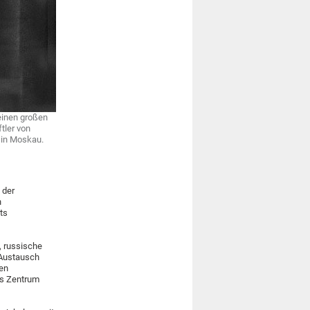
einen großen
tler von
in Moskau.
 der
n
ts
, russische
n Austausch
gen
as Zentrum