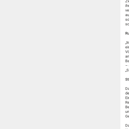
Zw
ih
ve
au
so
sc
Ru
„M
ei
Vö
an
Ba
– 
„S
St
Da
de
Ei
Re
Be
un
Ge
Da