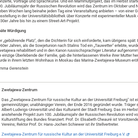
nzerte, Vorträge und Sprachkurse. Und ein Mammutprojekt, das im Herbst start
0. Jubiläumsjahr der Russischen Revolution wird das Zentrum im Oktober und
eben Wochen lang beinahe jeden Tag eine Veranstaltung anbieten – von einer G
sstellung in der Universitätsbibliothek über Konzerte mit experimenteller Musik
30er Jahre bis hin zu einem Street-Art-Projekt.
äte Würdigung
r „gebührende Platz", den die Dichterin für sich einforderte, kam übrigens spät: 
60er Jahren, als die Sowjetunion nach Stalins Tod ein „Tauwetter" erlebte, wur
etajewa rehabilitiert und in den Kanon russischsprachiger Literatur aufgenomm
e einzige Überlebende der Familie, gab die hinterlassenen Werke ihrer Mutter he
rde in ihrem letzten Wohnhaus in Moskau das Marina-Zwetajewa-Museum eröf
imma Gerenstein
Zwetajewa-Zentrum
Das „Zwetajewa-Zentrum für russische Kultur an der Universität Freiburg" ist e
gemeinnütziger, unabhängiger Verein, der Ende 2016 gegründet wurde. Träger s
Albert-Ludwigs-Universität und das Kulturamt der Stadt Freiburg. Das im Herbs
anstehende Projekt zum 100. Jubiläumsjahr der Russischen Revolution wird vo
Kulturstiftung des Bundes finanziert. Prof. Dr. Elisabeth Cheauré ist Vorsitzend
Vereins; Rektor Prof. Dr. Hans-Jochen Schiewer ist ihr Stellvertreter.
Zwetajewa-Zentrum für russische Kultur an der Universität Freiburg e.V.