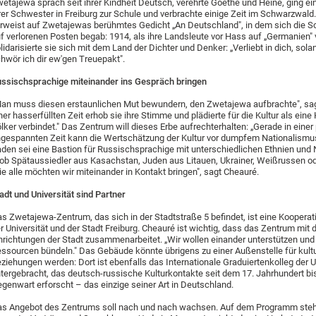
etajewa sprach seit ihrer Kindheit Deutsch, verehrte Goethe und Heine, ging ein
rer Schwester in Freiburg zur Schule und verbrachte einige Zeit im Schwarzwald
rweist auf Zwetajewas berühmtes Gedicht „An Deutschland", in dem sich die Sch
f verlorenen Posten begab: 1914, als ihre Landsleute vor Hass auf „Germanien" 
lidarisierte sie sich mit dem Land der Dichter und Denker: „Verliebt in dich, solan
hwör ich dir ew'gen Treuepakt".
ssischsprachige miteinander ins Gespräch bringen
an muss diesen erstaunlichen Mut bewundern, den Zwetajewa aufbrachte", sag
ner hasserfüllten Zeit erhob sie ihre Stimme und plädierte für die Kultur als eine K
lker verbindet." Das Zentrum will dieses Erbe aufrechterhalten: „Gerade in einer 
gespannten Zeit kann die Wertschätzung der Kultur vor dumpfem Nationalismu
den sei eine Bastion für Russischsprachige mit unterschiedlichen Ethnien und 
ob Spätaussiedler aus Kasachstan, Juden aus Litauen, Ukrainer, Weißrussen o
ie alle möchten wir miteinander in Kontakt bringen", sagt Cheauré.
adt und Universität sind Partner
s Zwetajewa-Zentrum, das sich in der Stadtstraße 5 befindet, ist eine Koopera
r Universität und der Stadt Freiburg. Cheauré ist wichtig, dass das Zentrum mit d
nrichtungen der Stadt zusammenarbeitet. „Wir wollen einander unterstützen und
ssourcen bündeln." Das Gebäude könnte übrigens zu einer Außenstelle für kultu
ziehungen werden: Dort ist ebenfalls das Internationale Graduiertenkolleg der U
tergebracht, das deutsch-russische Kulturkontakte seit dem 17. Jahrhundert bis
genwart erforscht – das einzige seiner Art in Deutschland.
s Angebot des Zentrums soll nach und nach wachsen. Auf dem Programm ste