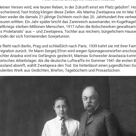
einen Versen wird, wie teuren Reben, in der Zukunft einst ein Platz gebührn": Ho
schwörend, fast trotzig klingen diese Zeilen. Als Marina Zwetajewa sie im Mai 
ben weder die damals 21-jährige Dichterin noch das 20. Jahrhundert ihre verhe
suren erlitten. Ein Jahr später bricht das Zarenreich auseinander, im Kugelhage
ltkriegs sterben Millionen Menschen, 1917 rufen die Bolschewiken gewaltsam 
s Proletariats" aus – und Zwetajewa, Tochter aus reichem, bürgerlichem Hause,
indin der sich formierenden Sowjetunion.
e flieht nach Berlin, Prag und schließlich nach Paris. 1939 kehrt sie mit ihrer Fam
igration zurück. Ihr Mann Sergeij Efron wird wegen Spionagevorwürfen erschos
chter Ariadna wird ins Gefängnis gesteckt, Marinas Schwester Anastasia komm
birisches Arbeitslager. Als die deutsche Luftwaffe im Sommer 1941 die ersten
ssland abwirft, wählt Zwetajewa den Tod. Sie hinterlässt einen jugendlichen So
ulentes Werk aus Gedichten, Briefen, Tagebüchern und Prosastücken.