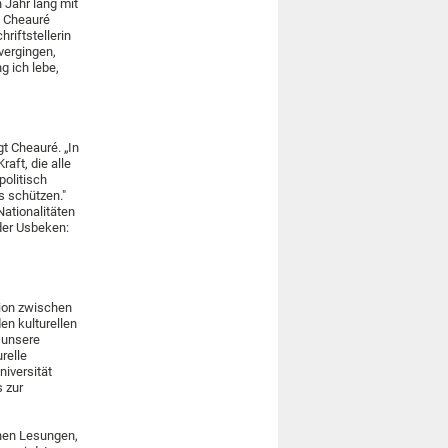
 Jahr lang mit
. Cheauré
riftstellerin
vergingen,
g ich lebe,
t Cheauré. „In
raft, die alle
politisch
s schützen."
Nationalitäten
der Usbeken:
tion zwischen
en kulturellen
 unsere
relle
niversität
 zur
hen Lesungen,