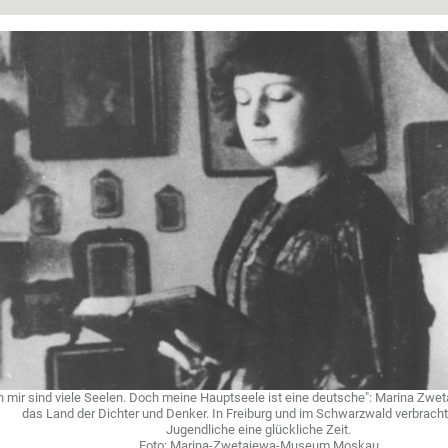
n mir sind viele Seelen. Doch meine Hauptseele ist eine deutsche": Marina Zwe
das Land der Dichter und Denker. In Freiburg und im Schwarzwald verbracht
Jugendliche eine glückliche Zeit.
Foto: Marina-Zwetajewa-Museum Moskau