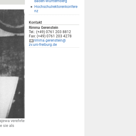
Baden-Württemberg
Hochschulrektorenkonfere
nz
Kontakt
Rimma Gerenstein
Tel.: (+49) 0761 203 8812
Fax: (+49) 0761 203 4278
rimma.gerenstein@
zv.uni-freiburg.de
tajewa verehrte
e sie als