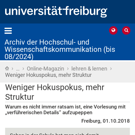
Archiv der Hochschul- und
Wissenschaftskommunikation (bis
08/2024)
›
›
›
›
Startseite
…
Online-Magazin
lehren & lernen
Weniger Hokuspokus, mehr Struktur
Weniger Hokuspokus, mehr
Struktur
Warum es nicht immer ratsam ist, eine Vorlesung mit
„verführerischen Details“ aufzupeppen
Freiburg, 01.10.2018