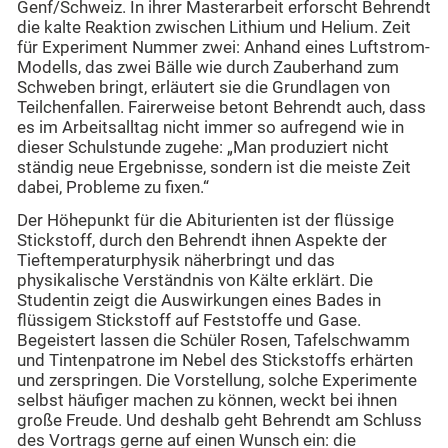
Genf/Schweiz. In ihrer Masterarbeit erforscht Behrendt
die kalte Reaktion zwischen Lithium und Helium. Zeit
für Experiment Nummer zwei: Anhand eines Luftstrom-
Modells, das zwei Bälle wie durch Zauberhand zum
Schweben bringt, erläutert sie die Grundlagen von
Teilchenfallen. Fairerweise betont Behrendt auch, dass
es im Arbeitsalltag nicht immer so aufregend wie in
dieser Schulstunde zugehe: „Man produziert nicht
ständig neue Ergebnisse, sondern ist die meiste Zeit
dabei, Probleme zu fixen.“
Der Höhepunkt für die Abiturienten ist der flüssige
Stickstoff, durch den Behrendt ihnen Aspekte der
Tieftemperaturphysik näherbringt und das
physikalische Verständnis von Kälte erklärt. Die
Studentin zeigt die Auswirkungen eines Bades in
flüssigem Stickstoff auf Feststoffe und Gase.
Begeistert lassen die Schüler Rosen, Tafelschwamm
und Tintenpatrone im Nebel des Stickstoffs erhärten
und zerspringen. Die Vorstellung, solche Experimente
selbst häufiger machen zu können, weckt bei ihnen
große Freude. Und deshalb geht Behrendt am Schluss
des Vortrags gerne auf einen Wunsch ein: die