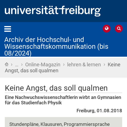
Archiv der Hochschul- und
Wissenschaftskommunikation (bis
08/2024)
›
›
›
›
Startseite
…
Online-Magazin
lehren & lernen
Keine
Angst, das soll qualmen
Keine Angst, das soll qualmen
Eine Nachwuchswissenschaftlerin wirbt an Gymnasien
für das Studienfach Physik
Freiburg, 01.08.2018
Stundenpläne, Klausuren, Programmiersprache