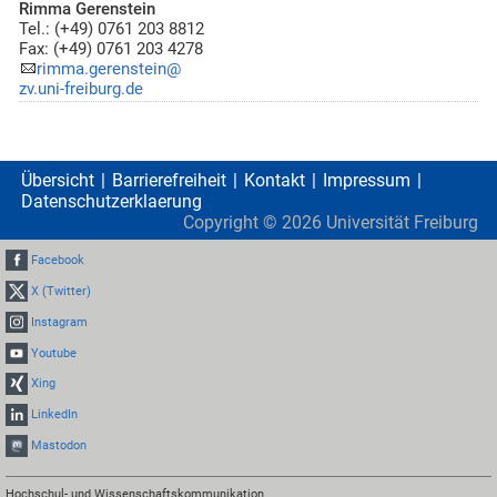
Rimma Gerenstein
Tel.: (+49) 0761 203 8812
Fax: (+49) 0761 203 4278
rimma.gerenstein@
zv.uni-freiburg.de
Übersicht
Barrierefreiheit
Kontakt
Impressum
Datenschutzerklaerung
Copyright ©
2026
Universität Freiburg
Facebook
X (Twitter)
Instagram
Youtube
Xing
LinkedIn
Mastodon
Hochschul- und Wissenschaftskommunikation