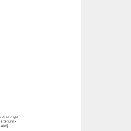
s eine enge
alterium -
 1405]