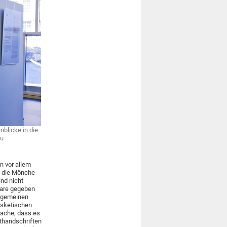
nblicke in die
Xu
n vor allem
e die Mönche
nd nicht
lare gegeben
llgemeinen
asketischen
sache, dass es
thandschriften