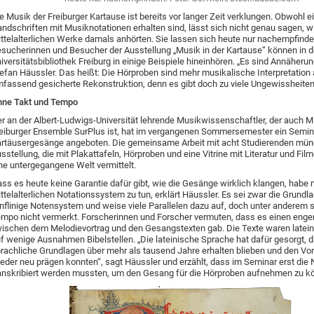
e Musik der Freiburger Kartause ist bereits vor langer Zeit verklungen. Obwohl e
ndschriften mit Musiknotationen erhalten sind, lässt sich nicht genau sagen, wi
ttelalterlichen Werke damals anhörten. Sie lassen sich heute nur nachempfinde
sucherinnen und Besucher der Ausstellung „Musik in der Kartause“ können in d
iversitätsbibliothek Freiburg in einige Beispiele hineinhören. „Es sind Annäherun
efan Häussler. Das heißt: Die Hörproben sind mehr musikalische Interpretation 
fassend gesicherte Rekonstruktion, denn es gibt doch zu viele Ungewissheiten
hne Takt und Tempo
r an der Albert-Ludwigs-Universität lehrende Musikwissenschaftler, der auch Mi
eiburger Ensemble SurPlus ist, hat im vergangenen Sommersemester ein Semina
rtäusergesänge angeboten. Die gemeinsame Arbeit mit acht Studierenden münd
sstellung, die mit Plakattafeln, Hörproben und eine Vitrine mit Literatur und Film
ne untergegangene Welt vermittelt.
ss es heute keine Garantie dafür gibt, wie die Gesänge wirklich klangen, habe
ttelalterlichen Notationssystem zu tun, erklärt Häussler. Es sei zwar die Grundl
nflinige Notensystem und weise viele Parallelen dazu auf, doch unter anderem 
mpo nicht vermerkt. Forscherinnen und Forscher vermuten, dass es einen eng
ischen dem Melodievortrag und den Gesangstexten gab. Die Texte waren latein
f wenige Ausnahmen Bibelstellen. „Die lateinische Sprache hat dafür gesorgt,
rachliche Grundlagen über mehr als tausend Jahre erhalten blieben und den Vo
eder neu prägen konnten“, sagt Häussler und erzählt, dass im Seminar erst die
anskribiert werden mussten, um den Gesang für die Hörproben aufnehmen zu k