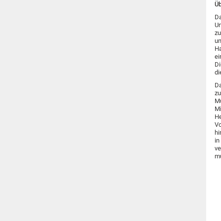
Üb
Da
Un
zu
un
Ha
ei
Di
di
Da
zu
Mu
Mi
He
Vo
hi
in
ve
mu