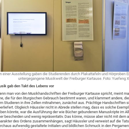
In einer Ausstellung gaben die Studierenden durch Plakattafeln und Hörproben Ei
untergegangene Musikwelt der Freiburger Kartause. Foto: Yuefeng 
sik gab den Takt des Lebens vor
nn man von den Musikhandschriften der Freiburger Kartause spricht, meint ma
ne, die für den liturgischen Gebrauch bestimmt waren, und klammert andere, di
m Studieren in ihre Zellen mitnahmen, zunächst aus. Prächtige Handschriften si
erliefert. Obgleich Häussler nicht in Abrede stellen mag, dass es solche Exemp
ben könnte, war die Ausführung der wie Bücher gebundenen Manuskripte im A
er bescheiden und wenig repräsentativ. Das könne, müsse aber nicht mit dem 
arakter des Ordens zusammenhängen, sagt Häussler und verweist auf die Tat
rchaus aufwendig gestaltete Initialen und bildlichen Schmuck in den Pergamen