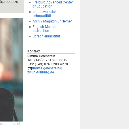
örproben zu
Freiburg Advanced Center
of Education
Impulswerkstatt
Lehrqualität
Archiv Magazin uni’lernen
English Medium
Instruction
Sprachlehrinstitut
Kontakt
Rimma Gerenstein
Tel.: (+49) 0761 203 8812
Fax: (+49) 0761 203 4278
rimma.gerenstein@
zv.uni-freiburg.de
e lassen sich