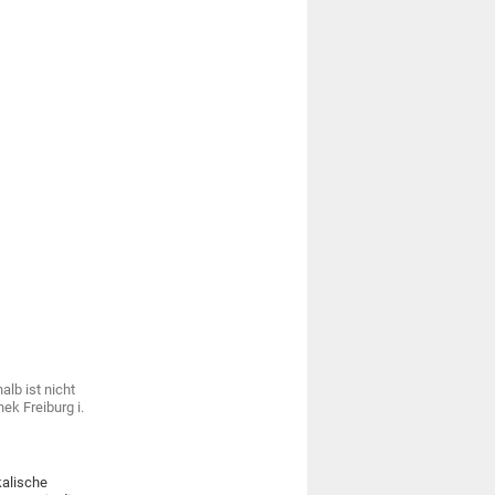
lb ist nicht
ek Freiburg i.
kalische