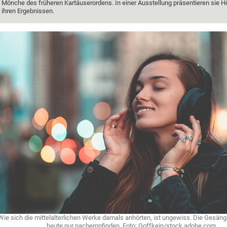
Mönche des früheren Kartäuserordens. In einer Ausstellung präsentieren sie H
ihren Ergebnissen.
Wie sich die mittelalterlichen Werke damals anhörten, ist ungewiss. Die Gesäng
heute nur nachempfinden. Foto: Goffkein/stock.adobe.com