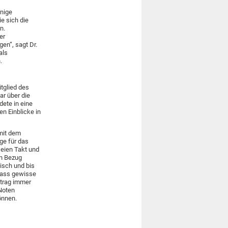
inige
e sich die
n.
er
gen“, sagt Dr.
als
.
tglied des
r über die
ete in eine
en Einblicke in
 mit dem
age für das
seien Takt und
en Bezug
isch und bis
 dass gewisse
rtrag immer
 Noten
önnen.