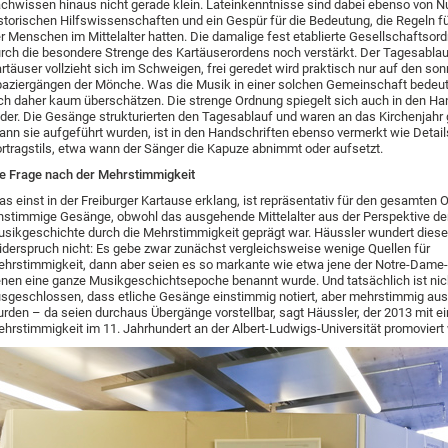
chwissen hinaus nicht gerade klein. Lateinkenntnisse sind dabei ebenso von N
storischen Hilfswissenschaften und ein Gespür für die Bedeutung, die Regeln f
r Menschen im Mittelalter hatten. Die damalige fest etablierte Gesellschaftso
rch die besondere Strenge des Kartäuserordens noch verstärkt. Der Tagesablau
rtäuser vollzieht sich im Schweigen, frei geredet wird praktisch nur auf den so
aziergängen der Mönche. Was die Musik in einer solchen Gemeinschaft bedeut
ch daher kaum überschätzen. Die strenge Ordnung spiegelt sich auch in den Ha
der. Die Gesänge strukturierten den Tagesablauf und waren an das Kirchenjahr
nn sie aufgeführt wurden, ist in den Handschriften ebenso vermerkt wie Detail
rtragstils, etwa wann der Sänger die Kapuze abnimmt oder aufsetzt.
e Frage nach der Mehrstimmigkeit
s einst in der Freiburger Kartause erklang, ist repräsentativ für den gesamten O
nstimmige Gesänge, obwohl das ausgehende Mittelalter aus der Perspektive de
sikgeschichte durch die Mehrstimmigkeit geprägt war. Häussler wundert diese
derspruch nicht: Es gebe zwar zunächst vergleichsweise wenige Quellen für
hrstimmigkeit, dann aber seien es so markante wie etwa jene der Notre-Dame
nen eine ganze Musikgeschichtsepoche benannt wurde. Und tatsächlich ist nic
sgeschlossen, dass etliche Gesänge einstimmig notiert, aber mehrstimmig aus
rden – da seien durchaus Übergänge vorstellbar, sagt Häussler, der 2013 mit ei
hrstimmigkeit im 11. Jahrhundert an der Albert-Ludwigs-Universität promoviert