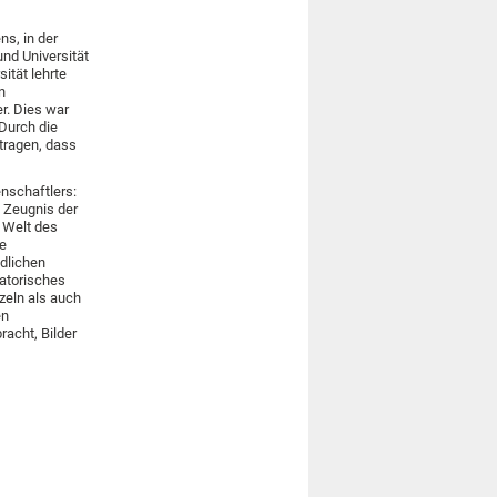
s, in der
und Universität
ität lehrte
n
r. Dies war
Durch die
etragen, dass
nschaftlers:
 Zeugnis der
 Welt des
ne
edlichen
atorisches
zeln als auch
en
racht, Bilder