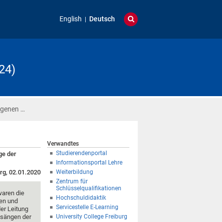
English
Deutsch
24)
ngenen …
Verwandtes
Studierendenportal
ge der
Informationsportal Lehre
rg, 02.01.2020
Weiterbildung
Zentrum für
Schlüsselqualifikationen
waren die
Hochschuldidaktik
nen und
Servicestelle E-Learning
er Leitung
esängen der
University College Freiburg