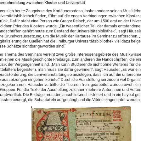
erschneidung zwischen Kloster und Universität
ss sich heute Zeugnisse des Kartäuserordens, insbesondere seines Musikleben
iversitätsbibliothek finden, führt auf die engen Verbindungen zwischen Kloster 
rück. Dafür steht eine Person wie Gregor Reisch, der um 1500 erst an der Univers
d dann Prior des Klosters wurde. „Ein wesentlicher Teil der damals entstandene
ndschriften gehört heute zum Bestand der Universitätsbibliothek“, sagt Häussle
ne Grundvoraussetzung, um die Musik der Kartause im Seminar zu erforschen. „
gitalisierung der Quellen hat die Freiburger Universitätsbibliothek viel dazu beig
ese Schätze sichtbar geworden sind.“
s Thema des Seminars vereint zwei große Interessensgebiete des Musikwisse
m einen die Musikgeschichte Freiburgs, zum anderen die Handschriften, die ein
sik der Vergangenheit sind. „Man kann Studierende nicht ohne Weiteres für die
ttelalters begeistern, man muss sie dafür gewinnen“, sagt Häussler. „Es war ei
rausforderung, die Lehrveranstaltung so anzulegen, dass ich auf die unterschi
raussetzungen eingehen konnte.“ Durch die Ausstellung sei zudem viel Organis
nzugekommen. Häussler verteilte die Themen früh, gearbeitet wurde sowohl ein
 Gruppen. Für die Texte der Ausstellung zeichnen mehrere Autorinnen und Autor
rantwortlich. Die Beiträge mussten anschließend lektoriert und in ein Layout geb
ssten besorgt, die Schautafeln aufgehängt und die Vitrine eingerichtet werden.