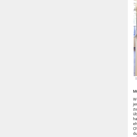
Mu
We
je
zu
üb
ha
eh
Ch
du