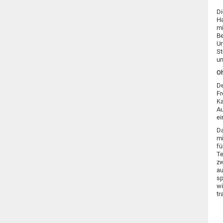
Di
Ha
mi
Be
Un
St
um
O
De
Fr
Ka
Au
ei
Da
mi
fü
Te
zw
au
sp
wi
tr