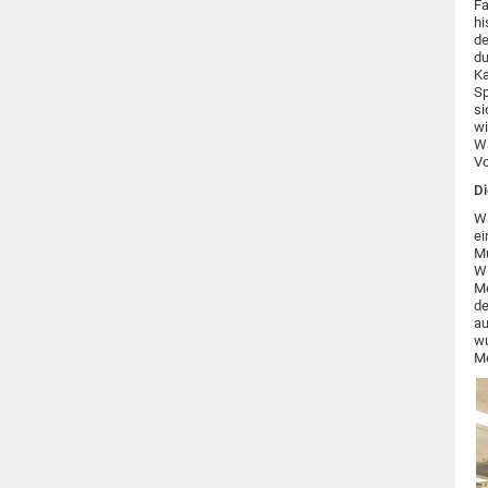
Fa
hi
de
du
Ka
Sp
si
wi
Wa
Vo
Di
Wa
ei
Mu
Wi
Me
de
au
wu
Me