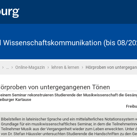
d Wissenschaftskommunikation (bis 08/20
›
›
›
›
Startseite
…
Online-Magazin
lehren & lernen
Hörproben von untergega
örproben von untergegangenen Tönen
 einem Seminar rekonstruieren Studierende der Musikwissenschaft die Gesän
eiburger Kartause
Freibu
Bibelstellen in lateinischer Sprache und ein mittelalterliches Notationssystem 
Grundlage für ein musikwissenschaftliches Seminar, in dem die Teilnehmerin
Teilnehmer Musik aus der Vergangenheit wieder zum Leben erweckten. Unter d
von Dr. Stefan Häussler untersuchten Studierende die Handschriften zu den G