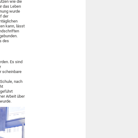
utzen wie die
ür das Leben
rdnung wurde
f der
nntäglichen
en kann, lässt
ndschriften
 gebunden.
s des
rden. Es sind
r
r scheinbare
-Schule, nach
ht
geführt
ner Arbeit über
 wurde.