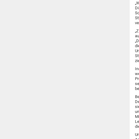
„W
Di
Sc
St
ve
„Z
au
„D
di
Un
St
zi
In
we
Pr
se
be
Be
De
si
un
Mi
Le
di
Un