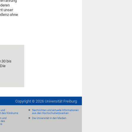
serfahrung
nderen
ht unser
ellenz ohne
.30 bis
 Die
Copyright ©
2026
Universität Freiburg
- und
Nachrichten und aktuelle Informationen
it des Klinikums
aus den Hochschulnetzwerken
en und
Die Universität in den Medien
 des
ms