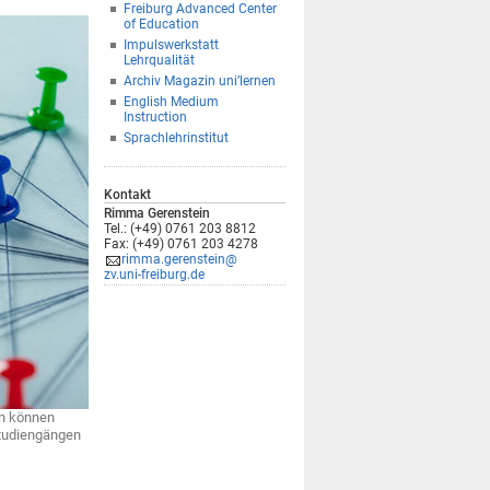
Freiburg Advanced Center
of Education
Impulswerkstatt
Lehrqualität
Archiv Magazin uni’lernen
English Medium
Instruction
Sprachlehrinstitut
Kontakt
Rimma Gerenstein
Tel.: (+49) 0761 203 8812
Fax: (+49) 0761 203 4278
rimma.gerenstein@
zv.uni-freiburg.de
en können
Studiengängen