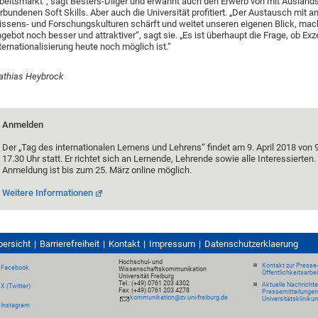
beitsmarkt“, sagt Besters-Dilger und erwähnt auch den Erwerb von mit Ausland
rbundenen Soft Skills. Aber auch die Universität profitiert. „Der Austausch mit a
ssens- und Forschungskulturen schärft und weitet unseren eigenen Blick, mac
gebot noch besser und attraktiver“, sagt sie. „Es ist überhaupt die Frage, ob Exz
ternationalisierung heute noch möglich ist.“
thias Heybrock
Anmelden
Der „Tag des internationalen Lernens und Lehrens“ findet am 9. April 2018 von 9
17.30 Uhr statt. Er richtet sich an Lernende, Lehrende sowie alle Interessierten.
Anmeldung ist bis zum 25. März online möglich.
Weitere Informationen
bersicht
Barrierefreiheit
Kontakt
Impressum
Datenschutzerklaerung
Hochschul- und
Kontakt zur Presse
Facebook
Wissenschaftskommunikation
Öffentlichkeitsarbe
Universität Freiburg
Tel.: (+49) 0761 203 4302
Aktuelle Nachricht
X (Twitter)
Fax: (+49) 0761 203 4278
Pressemitteilungen
kommunikation@zv.uni-freiburg.de
Universitätskliniku
Instagram