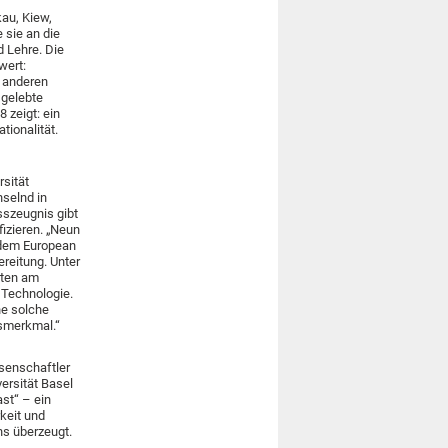
kau, Kiew,
 sie an die
d Lehre. Die
wert:
t anderen
 gelebte
 zeigt: ein
ionalität.
sität
hselnd in
sszeugnis gibt
izieren. „Neun
f dem European
ereitung. Unter
äten am
 Technologie.
ne solche
gsmerkmal.“
ssenschaftler
ersität Basel
st“ – ein
keit und
ns überzeugt.