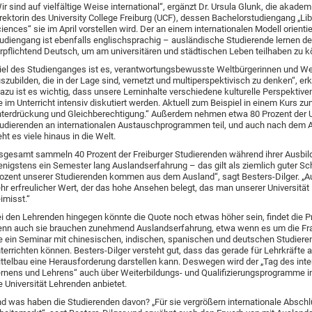
ir sind auf vielfältige Weise international“, ergänzt Dr. Ursula Glunk, die akade
rektorin des University College Freiburg (UCF), dessen Bachelorstudiengang „Lib
iences“ sie im April vorstellen wird. Der an einem internationalen Modell orientie
udiengang ist ebenfalls englischsprachig – ausländische Studierende lernen d
rpflichtend Deutsch, um am universitären und städtischen Leben teilhaben zu k
iel des Studienganges ist es, verantwortungsbewusste Weltbürgerinnen und We
szubilden, die in der Lage sind, vernetzt und multiperspektivisch zu denken“, erk
azu ist es wichtig, dass unsere Lerninhalte verschiedene kulturelle Perspektive
e im Unterricht intensiv diskutiert werden. Aktuell zum Beispiel in einem Kurs 
terdrückung und Gleichberechtigung.“ Außerdem nehmen etwa 80 Prozent der 
udierenden an internationalen Austauschprogrammen teil, und auch nach dem 
eht es viele hinaus in die Welt.
sgesamt sammeln 40 Prozent der Freiburger Studierenden während ihrer Ausbi
nigstens ein Semester lang Auslandserfahrung – das gilt als ziemlich guter Sch
ozent unserer Studierenden kommen aus dem Ausland“, sagt Besters-Dilger. „Au
hr erfreulicher Wert, der das hohe Ansehen belegt, das man unserer Universität
imisst.“
i den Lehrenden hingegen könnte die Quote noch etwas höher sein, findet die Pr
nn auch sie brauchen zunehmend Auslandserfahrung, etwa wenn es um die Fra
e ein Seminar mit chinesischen, indischen, spanischen und deutschen Studier
terrichten können. Besters-Dilger versteht gut, dass das gerade für Lehrkräfte
ttelbau eine Herausforderung darstellen kann. Deswegen wird der „Tag des inte
rnens und Lehrens“ auch über Weiterbildungs- und Qualifizierungsprogramme in
e Universität Lehrenden anbietet.
d was haben die Studierenden davon? „Für sie vergrößern internationale Absch