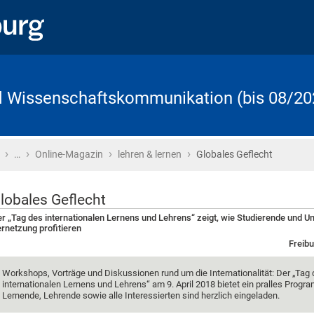
d Wissenschaftskommunikation (bis 08/20
›
›
›
›
Startseite
…
Online-Magazin
lehren & lernen
Globales Geflecht
lobales Geflecht
r „Tag des internationalen Lernens und Lehrens“ zeigt, wie Studierende und Un
rnetzung profitieren
Freibu
Workshops, Vorträge und Diskussionen rund um die Internationalität: Der „Tag
internationalen Lernens und Lehrens“ am 9. April 2018 bietet ein pralles Prog
Lernende, Lehrende sowie alle Interessierten sind herzlich eingeladen.