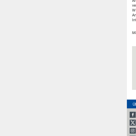
Ar
ve
Wi
An
In
Ma
Ü