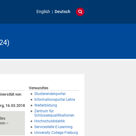
English
Deutsch
24)
Verwandtes
Studierendenportal
iversität von
Informationsportal Lehre
rg, 16.03.2018
Weiterbildung
Zentrum für
Schlüsselqualifikationen
 des
Hochschuldidaktik
ramm –
Servicestelle E-Learning
University College Freiburg