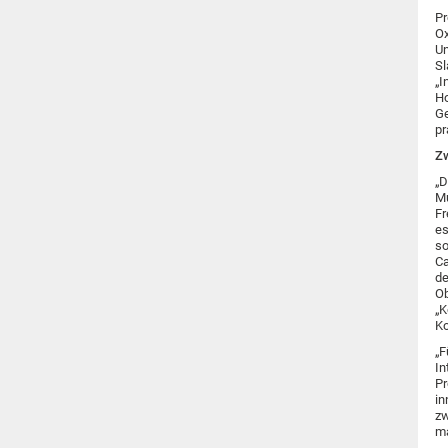
Pr
Ox
Un
Sl
„I
Ho
Ge
pr
Zw
„D
Mu
Fr
es
so
Ca
de
Ob
„K
Ko
„F
In
Pr
in
zw
ma