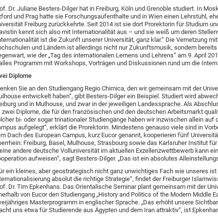
of. Dr. Juliane Besters-Dilger hat in Freiburg, Köln und Grenoble studiert. In Mos
ford und Prag hatte sie Forschungsaufenthalte und in Wien einen Lehrstuhl, ehe
iversität Freiburg zurückkehrte. Seit 2014 ist sie dort Prorektorin für Studium un
avistin kennt sich also mit Internationalität aus – und sie weiß um deren Stellen
nternationalität ist die Zukunft unserer Universität, ganz klar.“ Die Vernetzung mi
chschulen und Ländern ist allerdings nicht nur Zukunftsmusik, sondern bereits
genwart, wie der „Tag des internationalen Lernens und Lehrens“ am 9. April 2018
alles Programm mit Workshops, Vorträgen und Diskussionen rund um die Internat
ei Diplome
enken Sie an den Studiengang Regio Chimica, den wir gemeinsam mit der Univer
lhouse entwickelt haben“, gibt Besters-Dilger ein Beispiel. Studiert wird abwec
eiburg und in Mulhouse, und zwar in der jeweiligen Landessprache. Als Abschlu
 zwei Diplome, die für den französischen und den deutschen Arbeitsmarkt qualif
lcher bi- oder sogar trinationaler Studiengänge haben wir inzwischen allein au
mpus aufgelegt“, erklärt die Prorektorin. Mindestens genauso viele sind in Vorb
m Dach des European Campus, kurz Eucor genannt, kooperieren fünf Universit
errhein: Freiburg, Basel, Mulhouse, Strasbourg sowie das Karlsruher Institut für
eine andere deutsche Volluniversität im aktuellen Exzellenzwettbewerb kann ei
operation aufweisen“, sagt Besters-Dilger. „Das ist ein absolutes Alleinstellun
ür ein kleines, aber geostrategisch nicht ganz unwichtiges Fach wie unseres ist
ternationalisierung absolut die richtige Strategie“, findet der Freiburger Islamwi
of. Dr. Tim Epkenhans. Das Orientalische Seminar plant gemeinsam mit der Univ
nerhalb von Eucor den Studiengang „History and Politics of the Modern Middle Ea
eijähriges Masterprogramm in englischer Sprache. „Das erhöht unsere Sichtbar
cht uns etwa für Studierende aus Ägypten und dem Iran attraktiv“, ist Epkenha