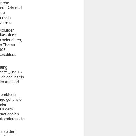
mische
eral Arts and
rte
ennoch
önnen.
ltbürger
lärt Glunk.
n beleuchten,
zum Thema
UCF-
Abschluss
ldung
nitt. „Und 15
ch das ist ein
 im Ausland
orektorin.
ge geht, wie
enden
 aus dem
rnationalen
formieren, die
lüsse den