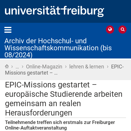
Archiv der Hochschul- und
Wissenschaftskommunikation (bis
08/2024)
›
›
›
›
Startseite
…
Online-Magazin
lehren & lernen
EPIC-
Missions gestartet – …
EPIC-Missions gestartet –
europäische Studierende arbeiten
gemeinsam an realen
Herausforderungen
Teilnehmende treffen sich erstmals zur Freiburger
Online-Auftaktveranstaltung