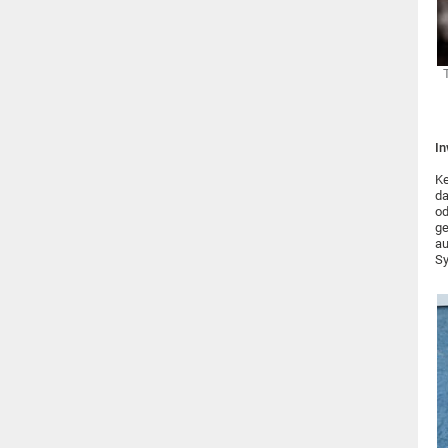
In
Ke
da
od
ge
au
Sy