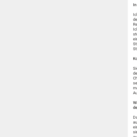
In
Ic
de
Re
Ic
st
ei
St
St
Ko
Si
de
Ch
se
ma
Au
Wa
de
Da
au
ei
si
au