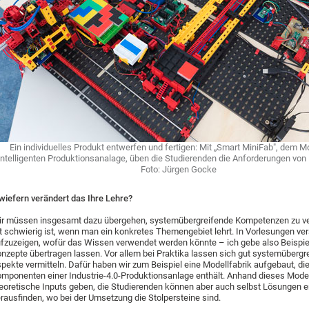
Ein individuelles Produkt entwerfen und fertigen: Mit „Smart MiniFab", dem Mo
intelligenten Produktionsanalage, üben die Studierenden die Anforderungen von I
Foto: Jürgen Gocke
wiefern verändert das Ihre Lehre?
r müssen insgesamt dazu übergehen, systemübergreifende Kompetenzen zu ve
t schwierig ist, wenn man ein konkretes Themengebiet lehrt. In Vorlesungen ve
fzuzeigen, wofür das Wissen verwendet werden könnte – ich gebe also Beispiel
nzepte übertragen lassen. Vor allem bei Praktika lassen sich gut systemübergr
pekte vermitteln. Dafür haben wir zum Beispiel eine Modellfabrik aufgebaut, die
mponenten einer Industrie-4.0-Produktionsanlage enthält. Anhand dieses Model
eoretische Inputs geben, die Studierenden können aber auch selbst Lösungen 
rausfinden, wo bei der Umsetzung die Stolpersteine sind.