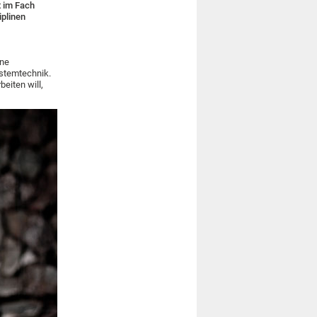
t im Fach
iplinen
ine
stemtechnik.
eiten will,