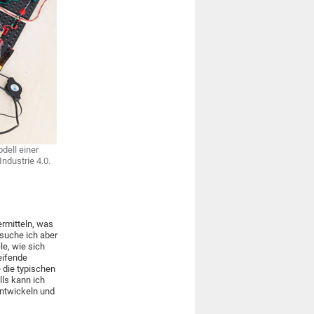
dell einer
ndustrie 4.0.
rmitteln, was
rsuche ich aber
e, wie sich
eifende
 die typischen
ls kann ich
entwickeln und