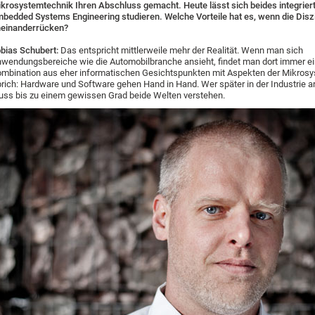
krosystemtechnik Ihren Abschluss gemacht. Heute lässt sich beides integrier
bedded Systems Engineering studieren. Welche Vorteile hat es, wenn die Disz
einanderrücken?
bias Schubert:
Das entspricht mittlerweile mehr der Realität. Wenn man sich
wendungsbereiche wie die Automobilbranche ansieht, findet man dort immer e
mbination aus eher informatischen Gesichtspunkten mit Aspekten der Mikrosy
rich: Hardware und Software gehen Hand in Hand. Wer später in der Industrie arb
ss bis zu einem gewissen Grad beide Welten verstehen.