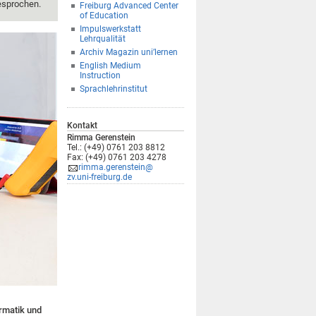
esprochen.
Freiburg Advanced Center
of Education
Impulswerkstatt
Lehrqualität
Archiv Magazin uni’lernen
English Medium
Instruction
Sprachlehrinstitut
Kontakt
Rimma Gerenstein
Tel.: (+49) 0761 203 8812
Fax: (+49) 0761 203 4278
rimma.gerenstein@
zv.uni-freiburg.de
ormatik und