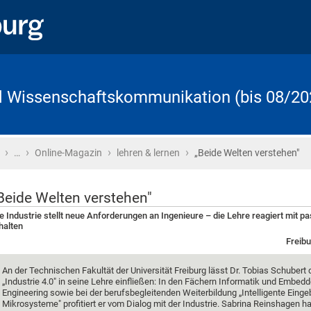
d Wissenschaftskommunikation (bis 08/20
›
›
›
›
Startseite
…
Online-Magazin
lehren & lernen
„Beide Welten verstehen"
Beide Welten verstehen"
e Industrie stellt neue Anforderungen an Ingenieure – die Lehre reagiert mit 
halten
Freibu
An der Technischen Fakultät der Universität Freiburg lässt Dr. Tobias Schuber
„Industrie 4.0" in seine Lehre einfließen: In den Fächern Informatik und Embe
Engineering sowie bei der berufsbegleitenden Weiterbildung „Intelligente Einge
Mikrosysteme" profitiert er vom Dialog mit der Industrie. Sabrina Reinshagen ha