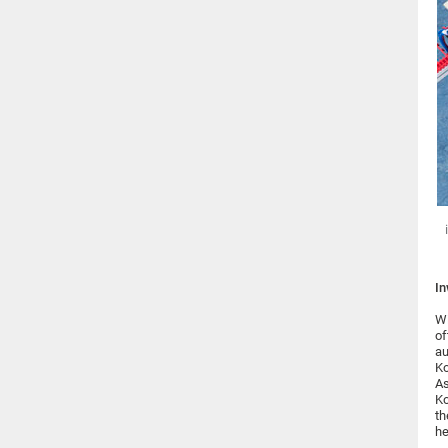
In
Wi
of
au
Ko
As
Ko
th
he