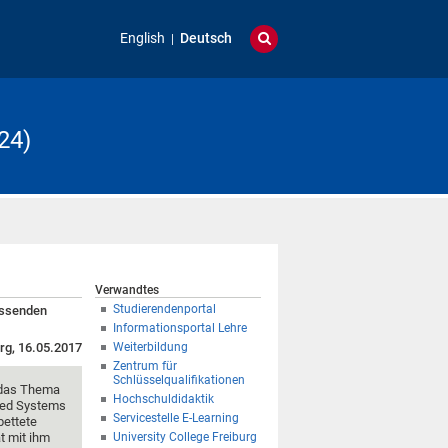
English
Deutsch
24)
Verwandtes
Studierendenportal
passenden
Informationsportal Lehre
rg, 16.05.2017
Weiterbildung
Zentrum für
Schlüsselqualifikationen
t das Thema
Hochschuldidaktik
dded Systems
Servicestelle E-Learning
bettete
t mit ihm
University College Freiburg