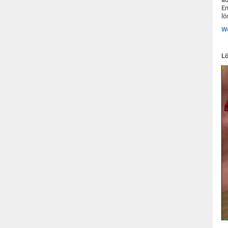
En
lö
We
Lö