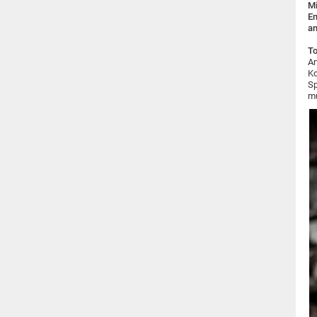
Mi
Em
an
To
An
Ko
Sp
mu