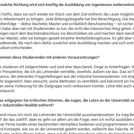
 welche Richtung wird sich künftig die Ausbildung von Ingenieuren weiterentwi
h hoffe, dass sie sich wieder ein Stück von dem Ziel entfernt, die Leute möglich
n Arbeitsmarkt zu bringen. Jede Bildungsbiografie hat ihre Berechtigung. Die trad
ihenfolge – Abitur, Bachelor, Master und schließlich Berufseinstieg – ist sicher 
h habe aber viel mit Studierenden zu tun, die nicht den klassischen Weg gehen.
eigen nach dem Bachelorabschluss ins Berufsleben ein und machen dann beru
nen Master, oder sie belegen gezielt einzelne Weiterbildungskurse. Es gibt aber
udierende, die nach dem Abitur zunächst eine Ausbildung machen und sich erst 
udium entscheiden.
mmen diese Studierenden mit anderen Voraussetzungen?
e studieren oft zielgerichteter und sind eher dazu bereit, Dinge zu hinterfragen.
r Perspektive, die ich als Lehrender vermittle, zweifeln, äußern sie das. Das ist 
ance, die relevanten Fragestellungen aus der Industrie kennenzulernen. Ich em
hr angenehm: Man versucht, seine Methoden zu vermitteln und bekommt ein F
n seine Vorlesung für die Zielgruppe noch verbessern könnte. Lehre lebt auch
stausch.
s entgegnen Sie kritischen Stimmen, die sagen, die Lehre an der Universität se
r industriellen Realität entfernt?
mit muss ich mich als Lehrender der Universität auseinandersetzen. Es mag Be
f die das zutrifft. Aber es geht vor allem um die Frage, wen ich wofür ausbilden
ner Firma Geräte eines bestimmten Herstellers bedienen und programmieren mu
nd Konzepte, wie sie an der Universität gelehrt werden, vielleicht das Falsche. 
f eine andere Ebene gehen, etwa auf die Führungsebene oder in die forschung