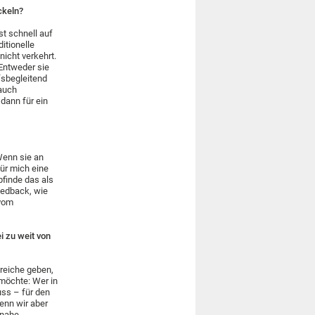
ckeln?
st schnell auf
itionelle
nicht verkehrt.
 Entweder sie
fsbegleitend
 auch
dann für ein
 Wenn sie an
für mich eine
pfinde das als
eedback, wie
 vom
i zu weit von
reiche geben,
 möchte: Wer in
ss – für den
Wenn wir aber
snahe