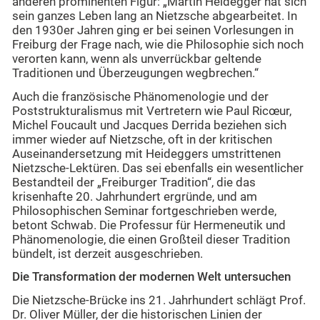
anderen prominenten Figur: „Martin Heidegger hat sich
sein ganzes Leben lang an Nietzsche abgearbeitet. In
den 1930er Jahren ging er bei seinen Vorlesungen in
Freiburg der Frage nach, wie die Philosophie sich noch
verorten kann, wenn als unverrückbar geltende
Traditionen und Überzeugungen wegbrechen.“
Auch die französische Phänomenologie und der
Poststrukturalismus mit Vertretern wie Paul Ricœur,
Michel Foucault und Jacques Derrida beziehen sich
immer wieder auf Nietzsche, oft in der kritischen
Auseinandersetzung mit Heideggers umstrittenen
Nietzsche-Lektüren. Das sei ebenfalls ein wesentlicher
Bestandteil der „Freiburger Tradition“, die das
krisenhafte 20. Jahrhundert ergründe, und am
Philosophischen Seminar fortgeschrieben werde,
betont Schwab. Die Professur für Hermeneutik und
Phänomenologie, die einen Großteil dieser Tradition
bündelt, ist derzeit ausgeschrieben.
Die Transformation der modernen Welt untersuchen
Die Nietzsche-Brücke ins 21. Jahrhundert schlägt Prof.
Dr. Oliver Müller, der die historischen Linien der