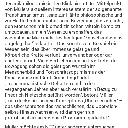
Technikphilosophie in den Blick nimmt. Im Mittelpunkt
von Müllers aktuellem Interesse steht der so genannte
Transhumanismus, „eine zur Hälfte philosophische und
zur Hälfte techno-euphorische Bewegung, die versucht,
den Menschen mit biomedizinischen Mitteln komplett
umzubauen, um ein Wesen zu erschaffen, das
wesentliche Merkmale des heutigen Menschendaseins
abgelegt hat“, erklärt er. Das könnte zum Beispiel ein
Wesen sein, das über immense geistige und
körperliche Kräfte verfügt, unverwundbar oder gar
unsterblich ist. Viele Vertreterinnen und Vertreter der
Bewegung sehen die geistigen Wurzeln im
Menschenbild und Fortschrittsoptimismus der
Renaissance und Aufklärung begründet.
„Transhumanistische Debatten sind in den
vergangenen Jahren aber auch verstärkt in Bezug zu
Friedrich Nietzsche geführt worden“, betont Müller,
„man denke nur an sein Konzept des ‚Übermenschen‘ –
das Überschreiten des Menschlichen, das Über-sich-
selbst-Hinauswachsen wird dann gern als
prototranshumanistisches Programm gedeutet.“
Müller möchte am NFZ unter anderem untersuchen,