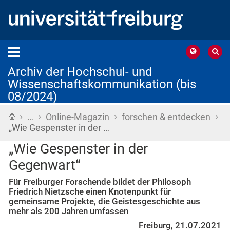
Archiv der Hochschul- und
Wissenschaftskommunikation (bis
08/2024)
›
›
›
›
Startseite
…
Online-Magazin
forschen & entdecken
„Wie Gespenster in der …
„Wie Gespenster in der
Gegenwart“
Für Freiburger Forschende bildet der Philosoph
Friedrich Nietzsche einen Knotenpunkt für
gemeinsame Projekte, die Geistesgeschichte aus
mehr als 200 Jahren umfassen
Freiburg, 21.07.2021