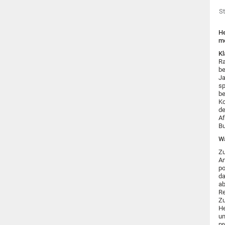
St
He
me
K
Ra
be
Ja
sp
be
Ko
de
Af
Bu
Wa
Zu
An
po
da
ab
Re
Zu
He
un
pr