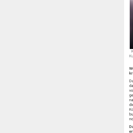
K
Ku
We
kr
Da
da
vo
ge
na
di
Ko
bu
no
Da
er