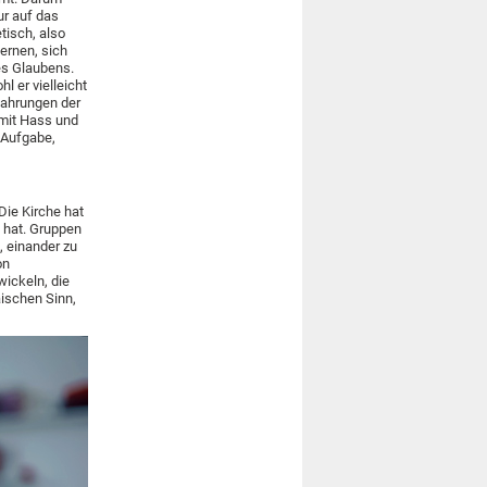
ur auf das
tisch, also
ernen, sich
es Glaubens.
 er vielleicht
fahrungen der
mit Hass und
 Aufgabe,
Die Kirche hat
t hat. Gruppen
, einander zu
on
wickeln, die
äischen Sinn,