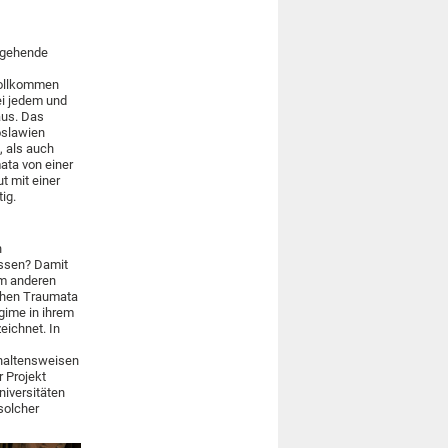
kgehende
vollkommen
ei jedem und
aus. Das
oslawien
, als auch
ata von einer
t mit einer
ig.
n
üssen? Damit
em anderen
lchen Traumata
gime in ihrem
eichnet. In
haltensweisen
r Projekt
niversitäten
solcher