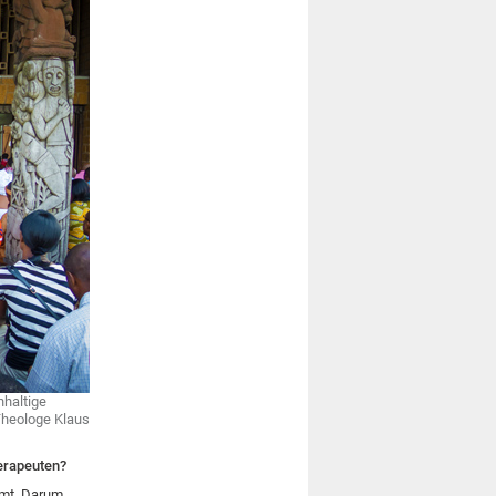
hhaltige
Theologe Klaus
herapeuten?
amt. Darum