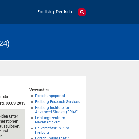
English
Deutsch
24)
Verwandtes
Forschungsportal
umata
Freiburg Research Services
rg, 09.09.2019
Freiburg Institute for
Advanced Studies (FRIAS)
eiden unter
Leistungszentrum
nerationen
Nachhaltigkeit
 auszulösen,
Universitätsklinikum
t und
Freiburg
In
Forschungsmagazin