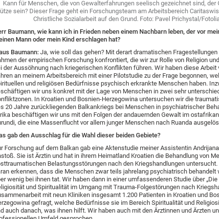
Kann für Menschen, die von Gewalterfahrungen seelisch gezeichnet sind, der 
ütze sein? Dieser Frage geht ein Forschungsteam am Arbeitsbereich Caritaswi
Christliche Sozialarbeit auf den Grund. Foto: Pavel Prichystal/Fotoli
rr Baumann, wie kann ich in Frieden neben einem Nachbarn leben, der vor me
inen Mann oder mein Kind erschlagen hat?
laus Baumann:
Ja, wie soll das gehen? Mit derart dramatischen Fragestellungen 
hmen der empirischen Forschung konfrontiert, die wir zur Rolle von Religion und 
i der Aussöhnung nach kriegerischen Konflikten führen. Wir haben diese Arbeit 
hren an meinem Arbeitsbereich mit einer Pilotstudie zu der Frage begonnen, we
irituellen und religiösen Bedürfnisse psychisch erkrankte Menschen haben. In
schäftigen wir uns konkret mit der Lage von Menschen in zwei sehr unterschie
nfliktzonen. In Kroatien und Bosnien-Herzegowina untersuchen wir die traumat
s 20 Jahre zurückliegenden Balkankriegs bei Menschen in psychiatrischer Beha
rika beschäftigen wir uns mit den Folgen der andauernden Gewalt im ostafrika
rundi, die eine Massenflucht vor allem junger Menschen nach Ruanda ausgelös
s gab den Ausschlag für die Wahl dieser beiden Gebiete?
r Forschung auf dem Balkan gab eine Aktenstudie meiner Assistentin Andrijan
stoß. Sie ist Ärztin und hat in ihrem Heimatland Kroatien die Behandlung von 
sttraumatischen Belastungsstörungen nach den Kriegshandlungen untersucht.
ran erkennen, dass die Menschen zwar teils jahrelang psychiatrisch behandelt 
er wenig bei ihnen tat. Wir haben dann in einer umfassenderen Studie über „Die 
ligiosität und Spiritualität im Umgang mit Trauma-Folgestörungen nach Kriegsh
sammenarbeit mit neun Kliniken insgesamt 1.200 Patienten in Kroatien und Bo
rzegowina gefragt, welche Bedürfnisse sie im Bereich Spiritualität und Religios
d auch danach, was ihnen hilft. Wir haben auch mit den Ärztinnen und Ärzten u
ofessionellen Umfeld gesprochen.