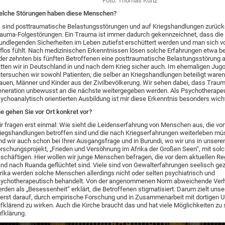
Foto: Thomas Kunz
lche Störungen haben diese Menschen?
 sind posttraumatische Belastungsstörungen und auf Kriegshandlungen zurüc
auma-Folgestörungen. Ein Trauma ist immer dadurch gekennzeichnet, dass die
undlegenden Sicherheiten im Leben zutiefst erschüttert werden und man sich 
lflos fühlt. Nach medizinischen Erkenntnissen lösen solche Erfahrungen etwa b
der zehnten bis fünften Betroffenen eine posttraumatische Belastungsstörung 
tten wir in Deutschland in und nach dem Krieg sicher auch. Im ehemaligen Jug
tersuchen wir sowohl Patienten, die selber an Kriegshandlungen beteiligt waren
auen, Männer und Kinder aus der Zivilbevölkerung. Wir sehen dabei, dass Traum
neration unbewusst an die nächste weitergegeben werden. Als Psychotherapeu
ychoanalytisch orientierten Ausbildung ist mir diese Erkenntnis besonders wicht
e gehen Sie vor Ort konkret vor?
r fragen erst einmal: Wie sieht die Leidenserfahrung von Menschen aus, die vo
iegshandlungen betroffen sind und die nach Kriegserfahrungen weiterleben m
nd wir auch schon bei Ihrer Ausgangsfrage und in Burundi, wo wir uns in unser
rschungsprojekt, „Frieden und Versöhnung im Afrika der Großen Seen“, mit so
schäftigen. Hier wollen wir junge Menschen befragen, die vor dem aktuellen Re
nd nach Ruanda geflüchtet sind. Viele sind von Gewalterfahrungen seelisch gez
rika werden solche Menschen allerdings nicht oder selten psychiatrisch und
ychotherapeutisch behandelt. Von der angenommenen Norm abweichende Ver
rden als „Besessenheit“ erklärt, die Betroffenen stigmatisiert. Darum zielt unse
erst darauf, durch empirische Forschung und in Zusammenarbeit mit dortigen U
fklärend zu wirken. Auch die Kirche braucht das und hat viele Möglichkeiten zu 
fklärung.