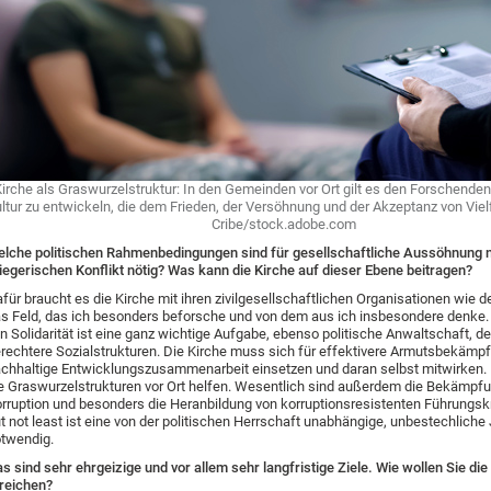
irche als Graswurzelstruktur: In den Gemeinden vor Ort gilt es den Forschenden
ltur zu entwickeln, die dem Frieden, der Versöhnung und der Akzeptanz von Vielfa
Cribe/stock.adobe.com
lche politischen Rahmenbedingungen sind für gesellschaftliche Aussöhnung 
iegerischen Konflikt nötig? Was kann die Kirche auf dieser Ebene beitragen?
für braucht es die Kirche mit ihren zivilgesellschaftlichen Organisationen wie d
s Feld, das ich besonders beforsche und von dem aus ich insbesondere denke. 
n Solidarität ist eine ganz wichtige Aufgabe, ebenso politische Anwaltschaft, de
rechtere Sozialstrukturen. Die Kirche muss sich für effektivere Armutsbekämp
chhaltige Entwicklungszusammenarbeit einsetzen und daran selbst mitwirken.
e Graswurzelstrukturen vor Ort helfen. Wesentlich sind außerdem die Bekämpf
rruption und besonders die Heranbildung von korruptionsresistenten Führungskr
t not least ist eine von der politischen Herrschaft unabhängige, unbestechliche 
twendig.
s sind sehr ehrgeizige und vor allem sehr langfristige Ziele. Wie wollen Sie die
reichen?