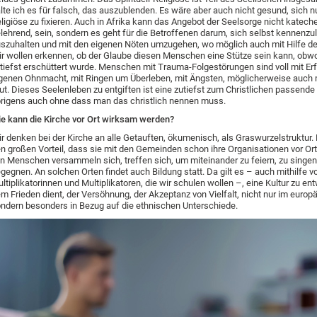
lte ich es für falsch, das auszublenden. Es wäre aber auch nicht gesund, sich n
ligiöse zu fixieren. Auch in Afrika kann das Angebot der Seelsorge nicht kateche
lehrend, sein, sondern es geht für die Betroffenen darum, sich selbst kennenzul
szuhalten und mit den eigenen Nöten umzugehen, wo möglich auch mit Hilfe d
r wollen erkennen, ob der Glaube diesen Menschen eine Stütze sein kann, obwohl
tiefst erschüttert wurde. Menschen mit Trauma-Folgestörungen sind voll mit Er
genen Ohnmacht, mit Ringen um Überleben, mit Ängsten, möglicherweise auch 
t. Dieses Seelenleben zu entgiften ist eine zutiefst zum Christlichen passende
rigens auch ohne dass man das christlich nennen muss.
e kann die Kirche vor Ort wirksam werden?
r denken bei der Kirche an alle Getauften, ökumenisch, als Graswurzelstruktur. 
n großen Vorteil, dass sie mit den Gemeinden schon ihre Organisationen vor Or
n Menschen versammeln sich, treffen sich, um miteinander zu feiern, zu singen
gegnen. An solchen Orten findet auch Bildung statt. Da gilt es – auch mithilfe v
ltiplikatorinnen und Multiplikatoren, die wir schulen wollen –, eine Kultur zu ent
m Frieden dient, der Versöhnung, der Akzeptanz von Vielfalt, nicht nur im europ
ndern besonders in Bezug auf die ethnischen Unterschiede.