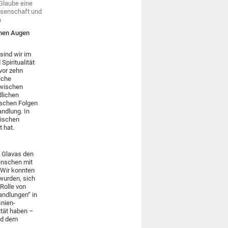
Glaube eine
ssenschaft und
a
inen Augen
sind wir im
Spiritualität
vor zehn
lche
zwischen
dlichen
ischen Folgen
ndlung. In
nischen
t hat.
a Glavas den
Menschen mit
 Wir konnten
wurden, sich
Rolle von
andlungen“ in
snien-
ität haben –
nd dem