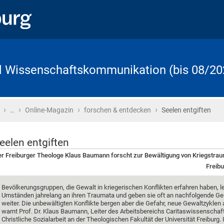
d Wissenschaftskommunikation (bis 08/20
›
›
›
›
Startseite
…
Online-Magazin
forschen & entdecken
Seelen entgiften
eelen entgiften
r Freiburger Theologe Klaus Baumann forscht zur Bewältigung von Kriegstra
Freibu
Bevölkerungsgruppen, die Gewalt in kriegerischen Konflikten erfahren haben, l
Umständen jahrelang an ihren Traumata und geben sie oft an nachfolgende Ge
weiter. Die unbewältigten Konflikte bergen aber die Gefahr, neue Gewaltzyklen
warnt Prof. Dr. Klaus Baumann, Leiter des Arbeitsbereichs Caritaswissenschaf
Christliche Sozialarbeit an der Theologischen Fakultät der Universität Freiburg. 