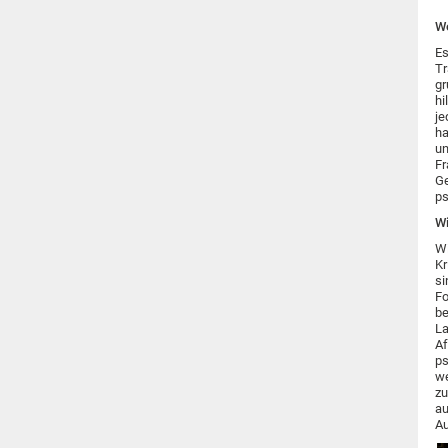
We
Es
Tr
gr
hi
je
ha
un
Fr
Ge
ps
Wi
Wi
Kr
si
Fo
be
La
Af
ps
we
zu
au
Au