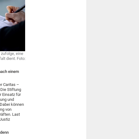
 zufolge, eine
lt dient. Foto:
nach einem
er Caritas –
Die Stiftung
r Einsatz für
fung und
 Dabei können
ung von
äften. Last
Justiz
 denn