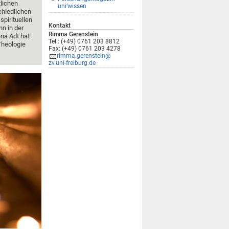
lichen
uni’wissen
chiedlichen
pirituellen
Kontakt
n in der
Rimma Gerenstein
na Adt hat
Tel.: (+49) 0761 203 8812
Theologie
Fax: (+49) 0761 203 4278
rimma.gerenstein@
zv.uni-freiburg.de