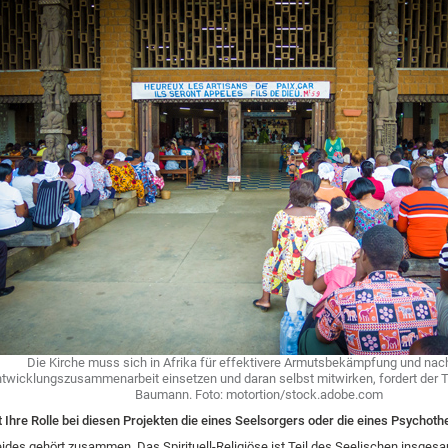
Die Kirche muss sich in Afrika für effektivere Armutsbekämpfung und nac
twicklungszusammenarbeit einsetzen und daran selbst mitwirken, fordert der 
Baumann. Foto: motortion/stock.adobe.com
t Ihre Rolle bei diesen Projekten die eines Seelsorgers oder die eines Psychot
ides gehört zusammen. Das Spirituell-Religiöse ist Teil des Seelischen insges