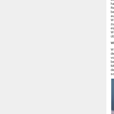
ha
Re
be
au
Wi
zu
ei
Wu
üb
Wi
Wi
de
vo
be
Mu
de
so