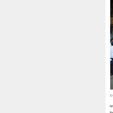
En
Is
Be