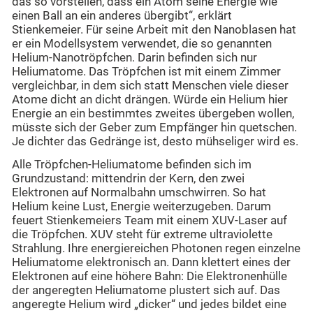
das so vorstellen, dass ein Atom seine Energie wie
einen Ball an ein anderes übergibt“, erklärt
Stienkemeier. Für seine Arbeit mit den Nanoblasen hat
er ein Modellsystem verwendet, die so genannten
Helium-Nanotröpfchen. Darin befinden sich nur
Heliumatome. Das Tröpfchen ist mit einem Zimmer
vergleichbar, in dem sich statt Menschen viele dieser
Atome dicht an dicht drängen. Würde ein Helium hier
Energie an ein bestimmtes zweites übergeben wollen,
müsste sich der Geber zum Empfänger hin quetschen.
Je dichter das Gedränge ist, desto mühseliger wird es.
Alle Tröpfchen-Heliumatome befinden sich im
Grundzustand: mittendrin der Kern, den zwei
Elektronen auf Normalbahn umschwirren. So hat
Helium keine Lust, Energie weiterzugeben. Darum
feuert Stienkemeiers Team mit einem XUV-Laser auf
die Tröpfchen. XUV steht für extreme ultraviolette
Strahlung. Ihre energiereichen Photonen regen einzelne
Heliumatome elektronisch an. Dann klettert eines der
Elektronen auf eine höhere Bahn: Die Elektronenhülle
der angeregten Heliumatome plustert sich auf. Das
angeregte Helium wird „dicker“ und jedes bildet eine