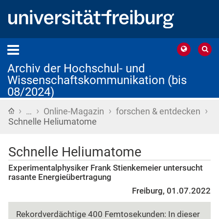
Archiv der Hochschul- und
Wissenschaftskommunikation (bis
08/2024)
›
›
›
›
Startseite
…
Online-Magazin
forschen & entdecken
Schnelle Heliumatome
Schnelle Heliumatome
Experimentalphysiker Frank Stienkemeier untersucht
rasante Energieübertragung
Freiburg, 01.07.2022
Rekordverdächtige 400 Femtosekunden: In dieser