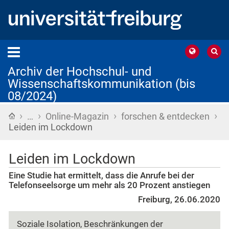
Archiv der Hochschul- und
Wissenschaftskommunikation (bis
08/2024)
›
›
›
›
Startseite
…
Online-Magazin
forschen & entdecken
Leiden im Lockdown
Leiden im Lockdown
Eine Studie hat ermittelt, dass die Anrufe bei der
Telefonseelsorge um mehr als 20 Prozent anstiegen
Freiburg, 26.06.2020
Soziale Isolation, Beschränkungen der