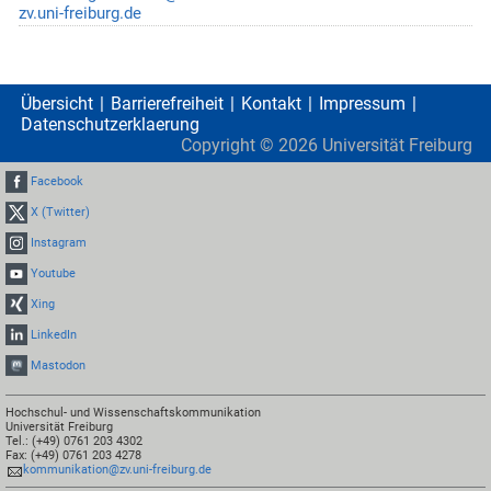
zv.uni-freiburg.de
Übersicht
Barrierefreiheit
Kontakt
Impressum
Datenschutzerklaerung
Copyright ©
2026
Universität Freiburg
Facebook
X (Twitter)
Instagram
Youtube
Xing
LinkedIn
Mastodon
Hochschul- und Wissenschaftskommunikation
Universität Freiburg
Tel.: (+49) 0761 203 4302
Fax: (+49) 0761 203 4278
kommunikation@zv.uni-freiburg.de