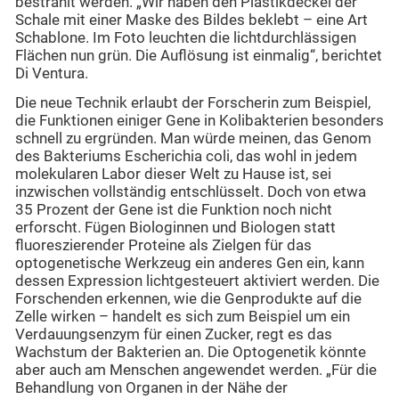
bestrahlt werden. „Wir haben den Plastikdeckel der
Schale mit einer Maske des Bildes beklebt – eine Art
Schablone. Im Foto leuchten die lichtdurchlässigen
Flächen nun grün. Die Auflösung ist einmalig“, berichtet
Di Ventura.
Die neue Technik erlaubt der Forscherin zum Beispiel,
die Funktionen einiger Gene in Kolibakterien besonders
schnell zu ergründen. Man würde meinen, das Genom
des Bakteriums Escherichia coli, das wohl in jedem
molekularen Labor dieser Welt zu Hause ist, sei
inzwischen vollständig entschlüsselt. Doch von etwa
35 Prozent der Gene ist die Funktion noch nicht
erforscht. Fügen Biologinnen und Biologen statt
fluoreszierender Proteine als Zielgen für das
optogenetische Werkzeug ein anderes Gen ein, kann
dessen Expression lichtgesteuert aktiviert werden. Die
Forschenden erkennen, wie die Genprodukte auf die
Zelle wirken – handelt es sich zum Beispiel um ein
Verdauungsenzym für einen Zucker, regt es das
Wachstum der Bakterien an. Die Optogenetik könnte
aber auch am Menschen angewendet werden. „Für die
Behandlung von Organen in der Nähe der