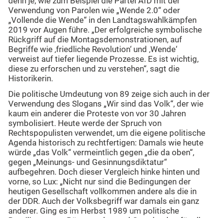
denn je, wie zum Beispiel die Partei AfD mit der
Verwendung von Parolen wie „Wende 2.0“ oder
„Vollende die Wende“ in den Landtagswahlkämpfen
2019 vor Augen führe. „Der erfolgreiche symbolische
Rückgriff auf die Montagsdemonstrationen, auf
Begriffe wie ‚friedliche Revolution‘ und ‚Wende‘
verweist auf tiefer liegende Prozesse. Es ist wichtig,
diese zu erforschen und zu verstehen“, sagt die
Historikerin.
Die politische Umdeutung von 89 zeige sich auch in der
Verwendung des Slogans „Wir sind das Volk“, der wie
kaum ein anderer die Proteste von vor 30 Jahren
symbolisiert. Heute werde der Spruch von
Rechtspopulisten verwendet, um die eigene politische
Agenda historisch zu rechtfertigen: Damals wie heute
würde „das Volk“ vermeintlich gegen „die da oben“,
gegen „Meinungs- und Gesinnungsdiktatur“
aufbegehren. Doch dieser Vergleich hinke hinten und
vorne, so Lux: „Nicht nur sind die Bedingungen der
heutigen Gesellschaft vollkommen andere als die in
der DDR. Auch der Volksbegriff war damals ein ganz
anderer. Ging es im Herbst 1989 um politische