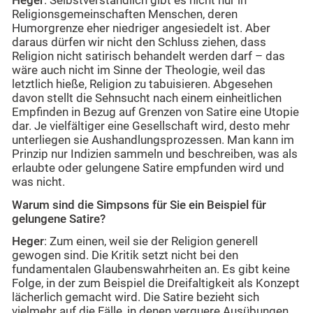
Heger
: Selbstverständlich gibt es nicht nur in
Religionsgemeinschaften Menschen, deren
Humorgrenze eher niedriger angesiedelt ist. Aber
daraus dürfen wir nicht den Schluss ziehen, dass
Religion nicht satirisch behandelt werden darf – das
wäre auch nicht im Sinne der Theologie, weil das
letztlich hieße, Religion zu tabuisieren. Abgesehen
davon stellt die Sehnsucht nach einem einheitlichen
Empfinden in Bezug auf Grenzen von Satire eine Utopie
dar. Je vielfältiger eine Gesellschaft wird, desto mehr
unterliegen sie Aushandlungsprozessen. Man kann im
Prinzip nur Indizien sammeln und beschreiben, was als
erlaubte oder gelungene Satire empfunden wird und
was nicht.
Warum sind die Simpsons für Sie ein Beispiel für
gelungene Satire?
Heger
: Zum einen, weil sie der Religion generell
gewogen sind. Die Kritik setzt nicht bei den
fundamentalen Glaubenswahrheiten an. Es gibt keine
Folge, in der zum Beispiel die Dreifaltigkeit als Konzept
lächerlich gemacht wird. Die Satire bezieht sich
vielmehr auf die Fälle, in denen verquere Ausübungen