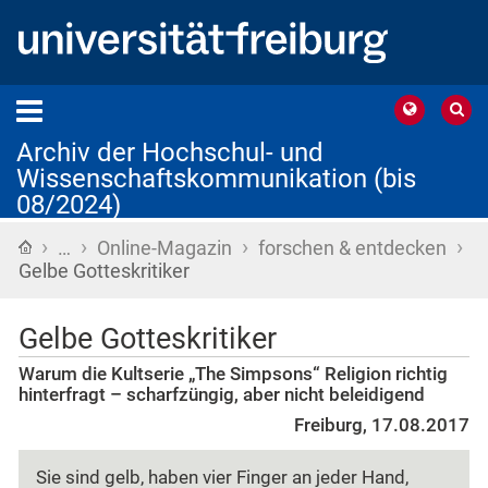
Archiv der Hochschul- und
Wissenschaftskommunikation (bis
08/2024)
›
›
›
›
Startseite
…
Online-Magazin
forschen & entdecken
Gelbe Gotteskritiker
Gelbe Gotteskritiker
Warum die Kultserie „The Simpsons“ Religion richtig
hinterfragt – scharfzüngig, aber nicht beleidigend
Freiburg, 17.08.2017
Sie sind gelb, haben vier Finger an jeder Hand,