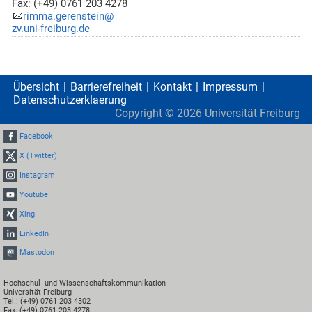
Fax: (+49) 0761 203 4278
rimma.gerenstein@
zv.uni-freiburg.de
Übersicht
Barrierefreiheit
Kontakt
Impressum
Datenschutzerklaerung
Copyright ©
2026
Universität Freiburg
Facebook
X (Twitter)
Instagram
Youtube
Xing
LinkedIn
Mastodon
Hochschul- und Wissenschaftskommunikation
Universität Freiburg
Tel.: (+49) 0761 203 4302
Fax: (+49) 0761 203 4278