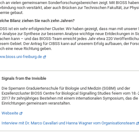
ch an vielen gemeinsamen Sonderforschungsbereichen zeigt. Mit BIOSS haben 
rbindung noch verstärkt, aber auch Brücken zur Technischen Fakultät, zur Phys
emie gebaut.
lche Bilanz ziehen Sie nach zehn Jahren?
OSS ist ein sehr erfolgreicher Cluster. Wir haben gezeigt, dass man mit unserer 
r Analyse zur Synthese zur besseren Analyse wichtige neue Entdeckungen in S
chen kann – und das BIOSS-Team erreicht jedes Jahr etwa 220 Veröffentlich
esem Gebiet. Der Antrag für CIBSS kann auf unserem Erfolg aufbauen, der Fors
ch eine neue Richtung geben.
w.bioss.uni-freiburg.de
Signals from the Invisible
Die Spemann Graduiertenschule für Biologie und Medizin (SGBM) und der
Exzellenzcluster BIOSS Centre for Biological Signalling Studies feiern vom 18.-
2017 ihr zehnjähriges Bestehen mit einem internationalen Symposium, das die
Einrichtungen gemeinsam veranstalten.
Webseite
Interview mit Dr. Marco Cavallari und Hanna Wagner vom Organisationsteam