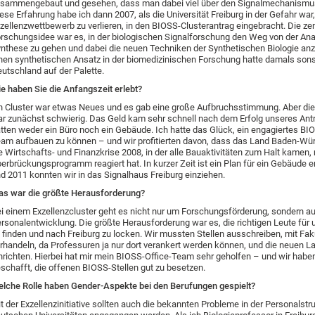
sammengebaut und gesehen, dass man dabei viel über den Signalmechanismus
ese Erfahrung habe ich dann 2007, als die Universität Freiburg in der Gefahr war
zellenzwettbewerb zu verlieren, in den BIOSS-Clusterantrag eingebracht. Die zen
rschungsidee war es, in der biologischen Signalforschung den Weg von der Ana
nthese zu gehen und dabei die neuen Techniken der Synthetischen Biologie a
nen synthetischen Ansatz in der biomedizinischen Forschung hatte damals sonst
utschland auf der Palette.
e haben Sie die Anfangszeit erlebt?
n Cluster war etwas Neues und es gab eine große Aufbruchsstimmung. Aber d
r zunächst schwierig. Das Geld kam sehr schnell nach dem Erfolg unseres Antr
tten weder ein Büro noch ein Gebäude. Ich hatte das Glück, ein engagiertes BI
am aufbauen zu können – und wir profitierten davon, dass das Land Baden-Wü
e Wirtschafts- und Finanzkrise 2008, in der alle Bauaktivitäten zum Halt kamen,
erbrückungsprogramm reagiert hat. In kurzer Zeit ist ein Plan für ein Gebäude e
d 2011 konnten wir in das Signalhaus Freiburg einziehen.
s war die größte Herausforderung?
i einem Exzellenzcluster geht es nicht nur um Forschungsförderung, sondern 
rsonalentwicklung. Die größte Herausforderung war es, die richtigen Leute für 
 finden und nach Freiburg zu locken. Wir mussten Stellen ausschreiben, mit Fak
rhandeln, da Professuren ja nur dort verankert werden können, und die neuen L
nrichten. Hierbei hat mir mein BIOSS-Office-Team sehr geholfen – und wir hab
schafft, die offenen BIOSS-Stellen gut zu besetzen.
lche Rolle haben Gender-Aspekte bei den Berufungen gespielt?
t der Exzellenzinitiative sollten auch die bekannten Probleme in der Personalstr