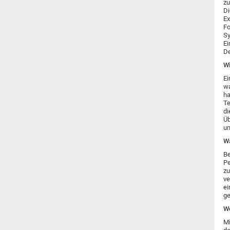
zu
Di
Ex
Fo
Sy
Ei
De
Wi
Ei
wa
ha
Te
di
Üb
un
Wa
Be
Pe
zu
ve
ei
ge
We
Mi