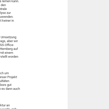
 lernen kann.
, den
trale
lyse zur
nzuwenden.
 keiner in
ie Umsetzung
ags, aber wir
OSS-Office-
rttemberg auf
 mit einem
rstellt worden
auch um
unser Projekt
ultäten
abors gut
en es dann auch
uktur an