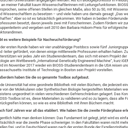
utschen Universitäten angegangen werden. Als ich Biologieprofessor in Freibur
 an meiner Fakultät kaum Wissenschaftlerinnen mit Leitungsfunktionen. BIOSS
rsprochen, seine offenen Stellen im gleichen Maße, also 50 zu 50, mit Wissens
d Wissenschaftlern zu besetzen – und viele haben uns damals gesagt: „Das wer
haffen.“ Aber so ist es tatsächlich gekommen. Wir haben in beiden Förderrunden
ofessuren besetzt, davon jeweils zwei mit Forscherinnen. Zudem fördern wir zur
uppenleiterin und vergeben seit 2010 den Barbara-Hobom-Preis für erfolgreiche
ktorandinnen.
bt es weitere Beispiele für Nachwuchsförderung?
 der ersten Runde haben wir vier unabhängige Postdocs sowie fünf Juniorgruppe
d -leiter gefördert, von denen einige mittlerweile Professuren erhalten haben. 
terstützen wir jedes Jahr ein Studierendenteam, das sich mit einem Projekt der
ologie am Wettbewerb „International Genetically Engineered Machine“, kurz iGEM,
rd im November 2017 wieder ein BIOSS-Studierendenteam in die USA reisen un
ssachusetts Institute of Technology in Boston sein Projekt vorstellen.
ßerdem haben Sie die so genannte Toolbox aufgebaut.
de Universität hat eine geordnete Bibliothek mit vielen Büchern, die jederzeit ei
e von der Molekularen oder Synthetischen Biologie hergestellten Materialien w
istens ungeordnet in vielen verschiedenen Gefrierschränken gelagert. Das Kon
OSS-Toolbox ist es, diese Materialien zu validieren und so zu lagern, dass alle 
rückgreifen können, so wie es eine Bibliothek mit ihren Büchern macht.
ch fünf Jahren war all das etabliert. Wie haben Sie die zweite Förderphase erl
gentlich hätte man denken können: Das Fundament ist gelegt, jetzt wird es einfa
tsächlich war die zweite Phase schwieriger. In den Fakultäten waren nicht mehr
ellen frei, und in Deutschland waren nach der ersten Runde der Exzellenzinitiati