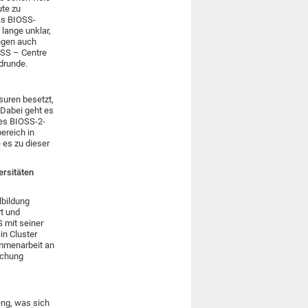
ute zu
das BIOSS-
lange unklar,
ngen auch
IBSS – Centre
ndrunde.
suren besetzt,
 Dabei geht es
es BIOSS-2-
ereich in
 es zu dieser
rsitäten
lbildung
t und
 mit seiner
in Cluster
mmenarbeit an
schung
eng, was sich