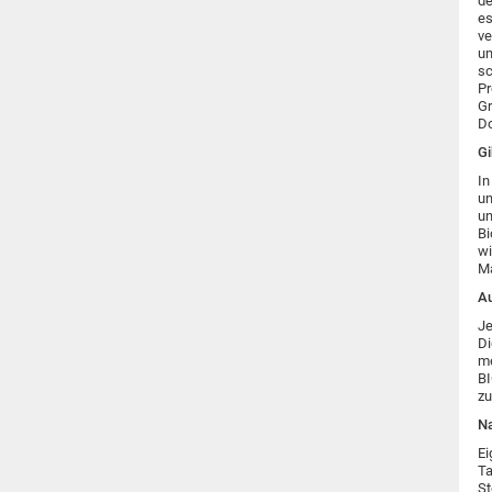
de
es
ve
un
sc
Pr
Gr
Do
Gi
In
un
un
Bi
wi
Ma
Au
Je
Di
me
BI
zu
Na
Ei
Ta
St