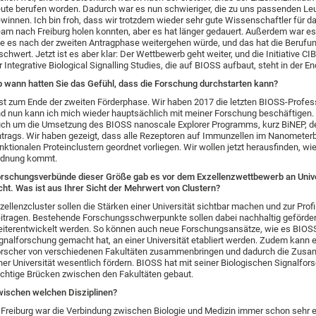
ute berufen worden. Dadurch war es nun schwieriger, die zu uns passenden Le
winnen. Ich bin froh, dass wir trotzdem wieder sehr gute Wissenschaftler für 
am nach Freiburg holen konnten, aber es hat länger gedauert. Außerdem war es 
e es nach der zweiten Antragphase weitergehen würde, und das hat die Berufu
schwert. Jetzt ist es aber klar: Der Wettbewerb geht weiter, und die Initiative C
r Integrative Biological Signalling Studies, die auf BIOSS aufbaut, steht in der E
 wann hatten Sie das Gefühl, dass die Forschung durchstarten kann?
st zum Ende der zweiten Förderphase. Wir haben 2017 die letzten BIOSS-Profes
d nun kann ich mich wieder hauptsächlich mit meiner Forschung beschäftigen.
ch um die Umsetzung des BIOSS nanoscale Explorer Programms, kurz BiNEP, d
trags. Wir haben gezeigt, dass alle Rezeptoren auf Immunzellen im Nanometerb
nktionalen Proteinclustern geordnet vorliegen. Wir wollen jetzt herausfinden, wie
rdnung kommt.
rschungsverbünde dieser Größe gab es vor dem Exzellenzwettbewerb an Unive
cht. Was ist aus Ihrer Sicht der Mehrwert von Clustern?
zellenzcluster sollen die Stärken einer Universität sichtbar machen und zur Profi
itragen. Bestehende Forschungsschwerpunkte sollen dabei nachhaltig geförder
iterentwickelt werden. So können auch neue Forschungsansätze, wie es BIOSS
gnalforschung gemacht hat, an einer Universität etabliert werden. Zudem kann e
rscher von verschiedenen Fakultäten zusammenbringen und dadurch die Zusa
ner Universität wesentlich fördern. BIOSS hat mit seiner Biologischen Signalfor
chtige Brücken zwischen den Fakultäten gebaut.
ischen welchen Disziplinen?
 Freiburg war die Verbindung zwischen Biologie und Medizin immer schon sehr 