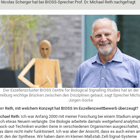
Nicolas Scherger hat bei BIOSS-Sprecher Prof. Dr. Michael Reth nachgefragt.
Der Exzellenzcluster BIOSS Centre for Biological Signalling Studies hat an der 
reiburg wichtige Brücken zwischen den Disziplinen gebaut, sagt Sprecher Micha
Jürgen Gocke
rr Reth, mit welchem Konzept hat BIOSS im Exzellenzwettbewerb überzeugt?
chael Reth:
Ich war Anfang 2000 mit meiner Forschung bei einem Stadium ange
ch etwas Neuem verlangte. Die Biologie arbeitete damals weitgehend analytisch
ock-out-Techniken wurden Gene in verschiedenen Organismen ausgeschaltet,
s dann nicht mehr funktioniert. Ich war aber der Ansicht, dass es auch einen 
bt: den der Synthese. Wir haben dann im kleinen Maßstab Zell-Signal-Systeme