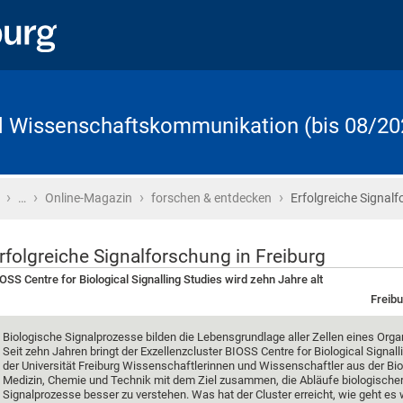
d Wissenschaftskommunikation (bis 08/20
›
›
›
›
Startseite
…
Online-Magazin
forschen & entdecken
Erfolgreiche Signalf
rfolgreiche Signalforschung in Freiburg
OSS Centre for Biological Signalling Studies wird zehn Jahre alt
Freibu
Biologische Signalprozesse bilden die Lebensgrundlage aller Zellen eines Org
Seit zehn Jahren bringt der Exzellenzcluster BIOSS Centre for Biological Signall
der Universität Freiburg Wissenschaftlerinnen und Wissenschaftler aus der Bio
Medizin, Chemie und Technik mit dem Ziel zusammen, die Abläufe biologische
Signalprozesse besser zu verstehen. Was hat der Cluster erreicht, wie geht es 