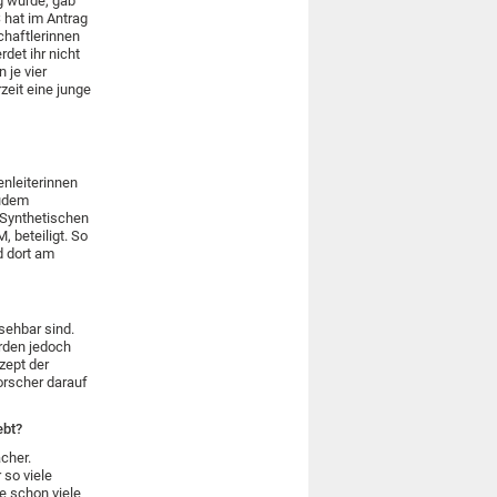
g wurde, gab
 hat im Antrag
chaftlerinnen
det ihr nicht
 je vier
zeit eine junge
nleiterinnen
Zudem
 Synthetischen
 beteiligt. So
d dort am
nsehbar sind.
erden jedoch
zept der
Forscher darauf
ebt?
cher.
 so viele
ve schon viele