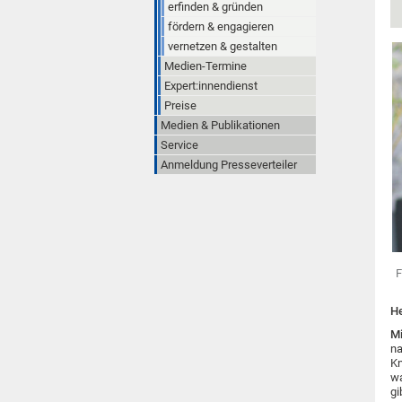
erfinden & gründen
fördern & engagieren
vernetzen & gestalten
Medien-Termine
Expert:innendienst
Preise
Medien & Publikationen
Service
Anmeldung Presseverteiler
F
He
Mi
na
Kn
wa
gi