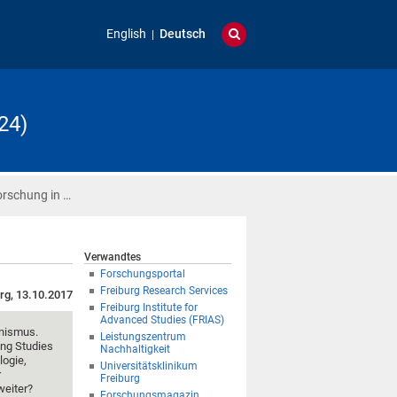
English
Deutsch
24)
orschung in …
Verwandtes
Forschungsportal
Freiburg Research Services
rg, 13.10.2017
Freiburg Institute for
Advanced Studies (FRIAS)
anismus.
Leistungszentrum
ing Studies
Nachhaltigkeit
logie,
Universitätsklinikum
r
Freiburg
weiter?
Forschungsmagazin