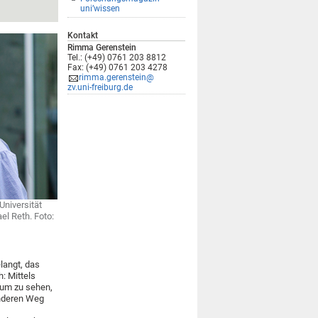
uni’wissen
Kontakt
Rimma Gerenstein
Tel.: (+49) 0761 203 8812
Fax: (+49) 0761 203 4278
rimma.gerenstein@
zv.uni-freiburg.de
Universität
el Reth. Foto:
langt, das
: Mittels
 um zu sehen,
anderen Weg