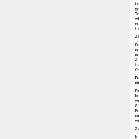
Le
ge
Te
wi
er
fo
Ab
Er
un
au
An
fu
O
Fo
ni
Ex
be
we
Si
Fo
ei
wi
Zw
In