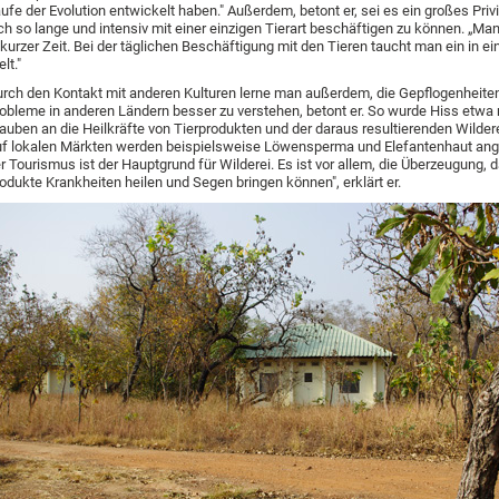
ufe der Evolution entwickelt haben." Außerdem, betont er, sei es ein großes Pri
ch so lange und intensiv mit einer einzigen Tierart beschäftigen zu können. „Man 
 kurzer Zeit. Bei der täglichen Beschäftigung mit den Tieren taucht man ein in ei
lt."
rch den Kontakt mit anderen Kulturen lerne man außerdem, die Gepflogenheiten
obleme in anderen Ländern besser zu verstehen, betont er. So wurde Hiss etwa
auben an die Heilkräfte von Tierprodukten und der daraus resultierenden Wildere
f lokalen Märkten werden beispielsweise Löwensperma und Elefantenhaut ang
r Tourismus ist der Hauptgrund für Wilderei. Es ist vor allem, die Überzeugung, d
odukte Krankheiten heilen und Segen bringen können", erklärt er.