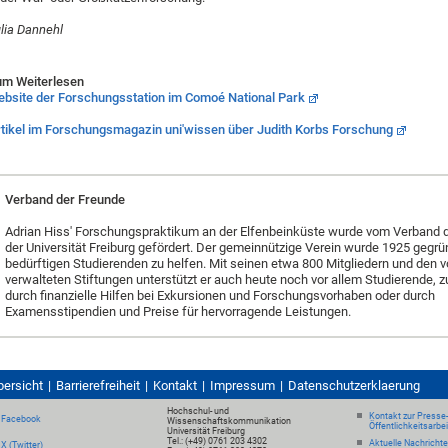
lia Dannehl
m Weiterlesen
bsite der Forschungsstation im Comoé National Park
tikel im Forschungsmagazin uni'wissen über Judith Korbs Forschung
Verband der Freunde
Adrian Hiss' Forschungspraktikum an der Elfenbeinküste wurde vom Verband 
der Universität Freiburg gefördert. Der gemeinnützige Verein wurde 1925 gegrü
bedürftigen Studierenden zu helfen. Mit seinen etwa 800 Mitgliedern und den 
verwalteten Stiftungen unterstützt er auch heute noch vor allem Studierende, 
durch finanzielle Hilfen bei Exkursionen und Forschungsvorhaben oder durch
Examensstipendien und Preise für hervorragende Leistungen.
bersicht
Barrierefreiheit
Kontakt
Impressum
Datenschutzerklaerung
Hochschul- und
Kontakt zur Presse
Facebook
Wissenschaftskommunikation
Öffentlichkeitsarbe
Universität Freiburg
Tel.: (+49) 0761 203 4302
Aktuelle Nachricht
X (Twitter)