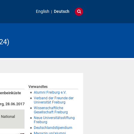
English
Deutsch
24)
Verwandtes
Alumni Freiburg e.V.
lfenbeinküste
Verband der Freunde der
Universität Freiburg
rg, 28.06.2017
Wissenschaftliche
Gesellschaft Freiburg
 National
Neue Universitätsstiftung
Freiburg
Deutschlandstipendium
Magazin uni’alumni