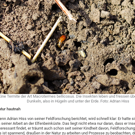
Eine Termite der Art Macrotermes bellicosus. Die Insekten leben und fressen ü
Dunkeln, also in Hügeln und unter der Erde.
Foto: Adrian Hiss
tur hautnah
nn Adrian Hiss von seiner Feldforschung berichtet, wird schnell klar: Er hatte s
 seiner Arbeit an der Elfenbeinküste. Das liegt nicht etwa nur daran, dass er In
teressant findet, er träumt auch schon seit seiner Kindheit davon, Feldforschung
s ist spannend, draußen in der Natur zu arbeiten und Prozesse zu beobachten, d