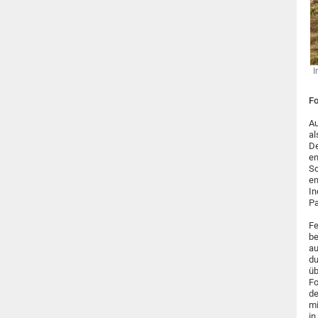
I
Fo
Au
al
De
en
Sc
en
In
Pa
Fe
be
au
du
üb
Fo
de
mi
in