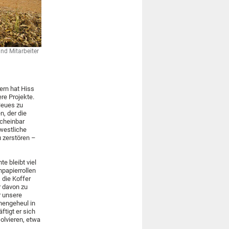
nd Mitarbeiter
rn hat Hiss
re Projekte.
Neues zu
n, der die
scheinbar
westliche
 zerstören –
e bleibt viel
npapierrollen
 die Koffer
r davon zu
r unsere
nengeheul in
ftigt er sich
olvieren, etwa