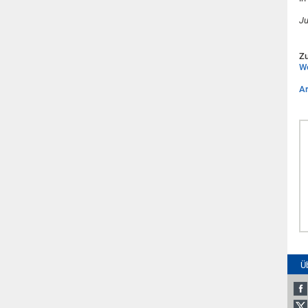
Ju
Zu
We
Ar
Ü