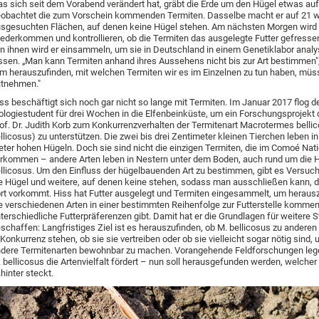
s sich seit dem Vorabend verändert hat, gräbt die Erde um den Hügel etwas au
obachtet die zum Vorschein kommenden Termiten. Dasselbe macht er auf 21 w
sgesuchten Flächen, auf denen keine Hügel stehen. Am nächsten Morgen wird 
ederkommen und kontrollieren, ob die Termiten das ausgelegte Futter gefresse
n ihnen wird er einsammeln, um sie in Deutschland in einem Genetiklabor analy
ssen. „Man kann Termiten anhand ihres Aussehens nicht bis zur Art bestimmen", 
m herauszufinden, mit welchen Termiten wir es im Einzelnen zu tun haben, müss
tnehmen."
ss beschäftigt sich noch gar nicht so lange mit Termiten. Im Januar 2017 flog d
ologiestudent für drei Wochen in die Elfenbeinküste, um ein Forschungsprojek
of. Dr. Judith Korb zum Konkurrenzverhalten der Termitenart Macrotermes belli
llicosus) zu unterstützen. Die zwei bis drei Zentimeter kleinen Tierchen leben in
ter hohen Hügeln. Doch sie sind nicht die einzigen Termiten, die im Comoé Nat
rkommen – andere Arten leben in Nestern unter dem Boden, auch rund um die 
llicosus. Um den Einfluss der hügelbauenden Art zu bestimmen, gibt es Versu
e Hügel und weitere, auf denen keine stehen, sodass man ausschließen kann, d
rt vorkommt. Hiss hat Futter ausgelegt und Termiten eingesammelt, um herausz
e verschiedenen Arten in einer bestimmten Reihenfolge zur Futterstelle komme
terschiedliche Futterpräferenzen gibt. Damit hat er die Grundlagen für weitere 
schaffen: Langfristiges Ziel ist es herauszufinden, ob M. bellicosus zu anderen
 Konkurrenz stehen, ob sie sie vertreiben oder ob sie vielleicht sogar nötig sind, 
dere Termitenarten bewohnbar zu machen. Vorangehende Feldforschungen leg
 bellicosus die Artenvielfalt fördert – nun soll herausgefunden werden, welch
hinter steckt.