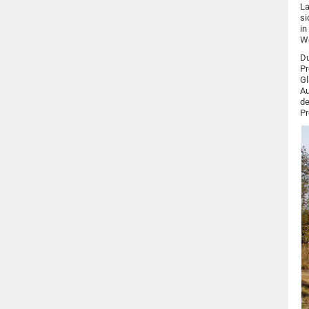
La
si
in
We
Du
Pr
Gl
Au
de
Pr