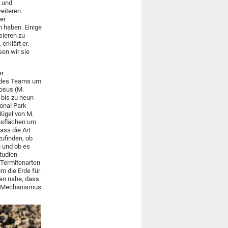
f und
eiteren
er
n haben. Einige
sieren zu
erklärt er.
en wir sie
er
t des Teams um
cosus (M.
 bis zu neun
ional Park
Hügel von M.
chsflächen um
ass die Art
ufinden, ob
n und ob es
Studien
 Termitenarten
um die Erde für
en nahe, dass
er Mechanismus