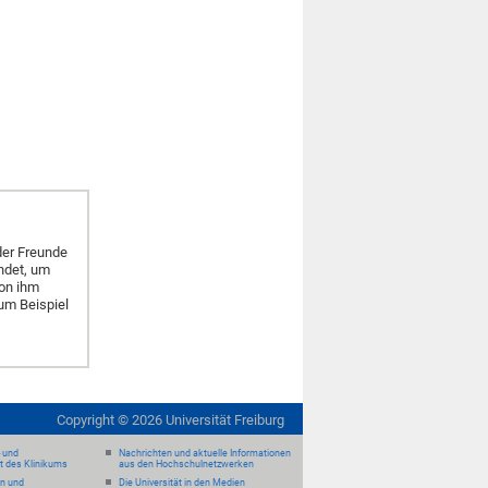
der Freunde
ndet, um
von ihm
zum Beispiel
Copyright ©
2026
Universität Freiburg
- und
Nachrichten und aktuelle Informationen
it des Klinikums
aus den Hochschulnetzwerken
en und
Die Universität in den Medien