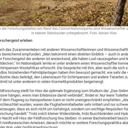
n der Forschungsstation am Rand des Comoé Nationalparks sind Wissenschaftler u
in kleinen Steinbauten untergebracht.
Foto: Adrian Hiss
rschergeist erleben
ch das Zusammenleben mit anderen Wissenschaftlerinnen und Wissenschaftle
s bereichernd empfunden: „Man bekommt einen direkten Einblick – auch in ande
r Forschergeist der anderen ist ansteckend, alle haben Lust rauszugehen und 
tdecken." Im Nationalpark lernte er unter anderem einen Wissenschaftler kenne
himpansen Westafrikas erforscht. Die Gespräche mit ihm, aber auch die sich 
dlos hinziehenden Palmölplantagen haben ihm bewusst gemacht, wie sehr die 
dustrie dazu beiträgt, den Lebensraum für Schimpansen und andere Tierarten zu
lmöl ist unter anderem in vielen Kosmetikprodukten beigemengt.
ldforschung stellt für Hiss die optimale Ergänzung zum Studium dar. „Das Gelernt
sser hängen, wenn man Erlebnisse damit verbindet", findet er. Nur leere Toilette
f dem Flugweg zu transportieren kann er nicht uneingeschränkt empfehlen: „Als
rchleuchtet wurden, waren die Flughafenmitarbeiter sehr irritiert und nur schwe
erzeugen, dass es sich nicht um Gefahrgut, sondern um wichtige Requisiten fü
rschung handelt." Trotz solch kleiner Widerstände, trotz Buschbränden und Hyä
r Nacht will Hiss der Feldforschung treu bleiben. In seiner Bachelorarbeit beschä
t nordtunesischen Ameisen, danach möchte er weitere Forschungspraktika abs
 der Wal- oder Großkatzenforschung.