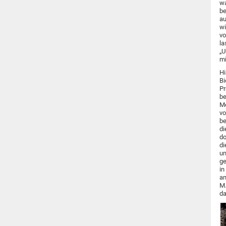
wa
be
au
wi
vo
la
„U
mi
Hi
Bi
Pr
be
Me
vo
be
di
do
di
un
ge
in
an
M.
da