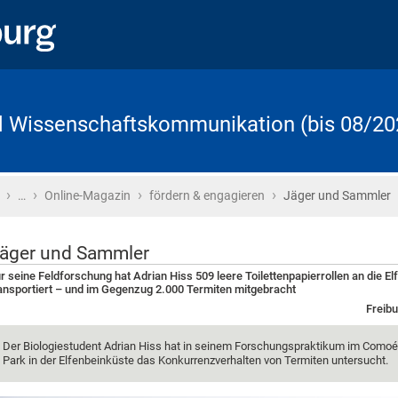
d Wissenschaftskommunikation (bis 08/20
›
›
›
›
Startseite
…
Online-Magazin
fördern & engagieren
Jäger und Sammler
äger und Sammler
r seine Feldforschung hat Adrian Hiss 509 leere Toilettenpapierrollen an die E
ansportiert – und im Gegenzug 2.000 Termiten mitgebracht
Freibu
Der Biologiestudent Adrian Hiss hat in seinem Forschungspraktikum im Comoé
Park in der Elfenbeinküste das Konkurrenzverhalten von Termiten untersucht.