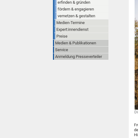
erfinden & gründen
fördern & engagieren
vernetzen & gestalten
Medien-Termine
Expert:innendienst
Preise
Medien & Publikationen
Service
Anmeldung Presseverteiler
Di
Fr
de
Hi