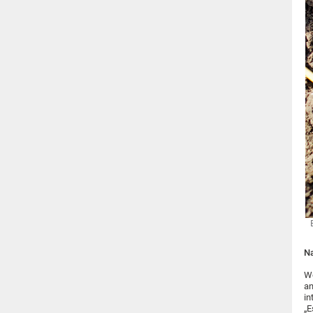
Na
We
an
in
„E