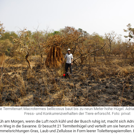
e Termitenart Macrotermes bellicosus baut bis zu neun Meter hohe Hügel. Adria
Fress- und Konkurrenzverhalten der Tiere erforscht.
Foto: privat
üh am Morgen, wenn die Luft noch kühl und der Busch ruhig ist, macht sich Adri
n Weg in die Savanne. Er besucht 21 Termitenhügel und verteilt um sie herum in
mmelsrichtungen Gras, Laub und Zellulose in Form leerer Toilettenpapierrollen. 