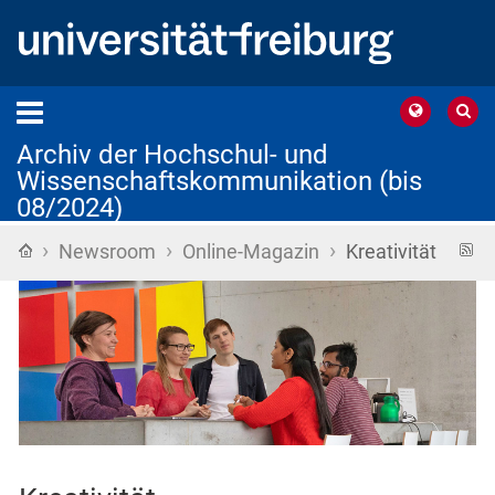
Archiv der Hochschul- und
Wissenschaftskommunikation (bis
08/2024)
›
›
›
Startseite
R
Newsroom
Online-Magazin
Kreativität
F