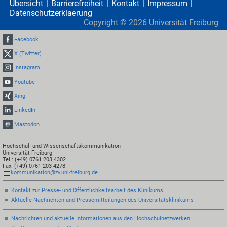
Übersicht
Barrierefreiheit
Kontakt
Impressum
Datenschutzerklaerung
Copyright ©
2026
Universität Freiburg
Facebook
X (Twitter)
Instagram
Youtube
Xing
LinkedIn
Mastodon
Hochschul- und Wissenschaftskommunikation
Universität Freiburg
Tel.: (+49) 0761 203 4302
Fax: (+49) 0761 203 4278
kommunikation@zv.uni-freiburg.de
Kontakt zur Presse- und Öffentlichkeitsarbeit des Klinikums
Aktuelle Nachrichten und Pressemitteilungen des Universitätsklinikums
Nachrichten und aktuelle Informationen aus den Hochschulnetzwerken