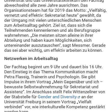
Universität und das Universitätsklinikum den Fachtag
abwechselnd alle zwei Jahre ausrichten. Das
Organisationsteam hat für 2019 das Motto: „Vielfältig,
vernetzt und effektiv: Sekretariat heute“ gewählt, da
der Umgang mit vielen unterschiedlichen Menschen
zum Arbeitsalltag gehört. Ziel ist, dass sich die
Teilnehmenden kennenlernen und als Berufsgruppe
wahrnehmen. „Die meisten sitzen alleine in ihrer
Abteilung und haben kaum Möglichkeiten, sich
untereinander auszutauschen“, sagt Messmer. Gerade
das sei aber wichtig, um effektiv arbeiten zu können.
Netzwerken im Arbeitsalltag
Der Fachtag beginnt um 9 Uhr und dauert bis 16 Uhr.
Den Einstieg in das Thema Kommunikation macht
Petra Flassig, Trainerin und Psychologin. Sie gibt
Impulse in ihrem Vortrag „Mein Gegenüber und ich –
bewusste Selbstwahrnehmung für Sekretariat und
Assistenz“. Im Anschluss stellt Felix Wittenzellner von
der Stabstelle für
Gender and Diversity
an der
Universität Freiburg in seinem Vortrag „Vielfalt
verbindet“ vor, wie interkulturelle Kompetenz gestärkt
werden kann.