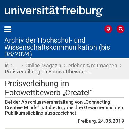
Archiv der Hochschul- und
Wissenschaftskommunikation (bis
08/2024)
›
›
›
›
Startseite
…
Online-Magazin
erleben & mitmachen
Preisverleihung im Fotowettbewerb …
Preisverleihung im
Fotowettbewerb „Create!“
Bei der Abschlussveranstaltung von „Connecting
Creative Minds“ hat die Jury die drei Gewinner und den
Publikumsliebling ausgezeichnet
Freiburg, 24.05.2019