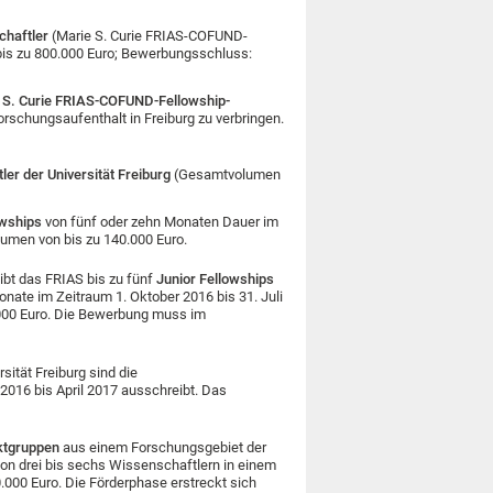
chaftler
(Marie S. Curie FRIAS-COFUND-
is zu 800.000 Euro; Bewerbungsschluss:
 S. Curie FRIAS-COFUND-Fellowship-
rschungsaufenthalt in Freiburg zu verbringen.
r der Universität Freiburg
(Gesamtvolumen
owships
von fünf oder zehn Monaten Dauer im
lumen von bis zu 140.000 Euro.
ibt das FRIAS bis zu fünf
Junior Fellowships
nate im Zeitraum 1. Oktober 2016 bis 31. Juli
000 Euro. Die Bewerbung muss im
sität Freiburg sind die
2016 bis April 2017 ausschreibt. Das
ktgruppen
aus einem Forschungsgebiet der
von drei bis sechs Wissenschaftlern in einem
.000 Euro. Die Förderphase erstreckt sich