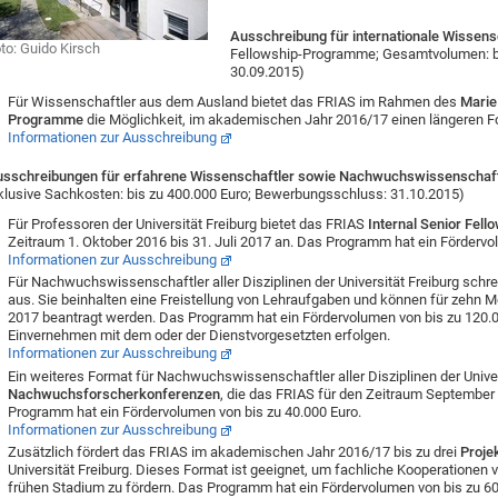
Ausschreibung für internationale Wissens
to: Guido Kirsch
Fellowship-Programme; Gesamtvolumen: b
30.09.2015)
Für Wissenschaftler aus dem Ausland bietet das FRIAS im Rahmen des
Marie
Programme
die Möglichkeit, im akademischen Jahr 2016/17 einen längeren Fo
Informationen zur Ausschreibung
sschreibungen für erfahrene Wissenschaftler sowie Nachwuchswissenschaftle
klusive Sachkosten: bis zu 400.000 Euro; Bewerbungsschluss: 31.10.2015)
Für Professoren der Universität Freiburg bietet das FRIAS
Internal Senior Fell
Zeitraum 1. Oktober 2016 bis 31. Juli 2017 an. Das Programm hat ein Fördervo
Informationen zur Ausschreibung
Für Nachwuchswissenschaftler aller Disziplinen der Universität Freiburg schre
aus. Sie beinhalten eine Freistellung von Lehraufgaben und können für zehn Mo
2017 beantragt werden. Das Programm hat ein Fördervolumen von bis zu 120.
Einvernehmen mit dem oder der Dienstvorgesetzten erfolgen.
Informationen zur Ausschreibung
Ein weiteres Format für Nachwuchswissenschaftler aller Disziplinen der Univer
Nachwuchsforscherkonferenzen
, die das FRIAS für den Zeitraum September 
Programm hat ein Fördervolumen von bis zu 40.000 Euro.
Informationen zur Ausschreibung
Zusätzlich fördert das FRIAS im akademischen Jahr 2016/17 bis zu drei
Proje
Universität Freiburg. Dieses Format ist geeignet, um fachliche Kooperationen 
frühen Stadium zu fördern. Das Programm hat ein Fördervolumen von bis zu 60