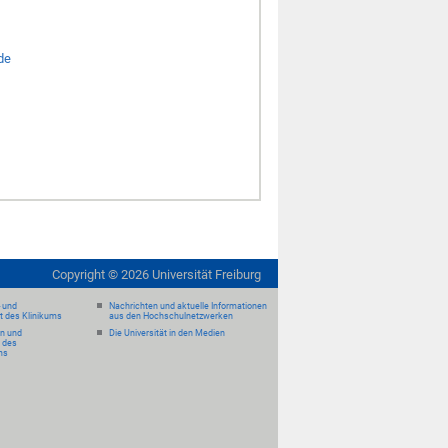
.de
Copyright ©
2026
Universität Freiburg
- und
Nachrichten und aktuelle Informationen
it des Klinikums
aus den Hochschulnetzwerken
en und
Die Universität in den Medien
 des
ms