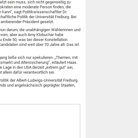
etzt sein muss, sich nicht gegenseitig zu
okraten eine moderate Person finden, die
kann“, sagt Politikwissenschaftler Dr.
ftliche Politik der Universität Freiburg. Bei
amtierender Präsident gesetzt.
 nun darum, die unabhängigen Wählerinnen und
 vorn, aber auch Amy Klobuchar habe
u Ende 50, was bei dieser Konstellation
Kandidaten sind weit über 70 Jahre alt. Das ist
ang ließe sich nur spekulieren. „Themen, mit
tsmarkt und Alterssicherung“, erläutert Haas.
e Lage in den USA derzeit „extrem gut“ sei,
llein dafür verantwortlich sei.
itik der Albert-Ludwigs-Universität Freiburg.
ds und angelsächsisch geprägter Staaten,