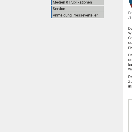
Medien & Publikationen
Service
Fo
Anmeldung Presseverteiler
/s
Da
Wä
Ch
du
ni
De
de
Ei
wa
Dr
Zu
in