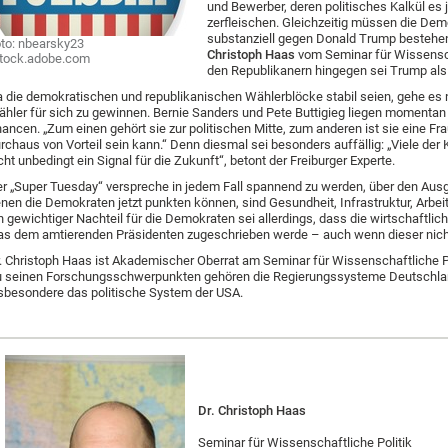
und Bewerber, deren politisches Kalkül es j
zerfleischen. Gleichzeitig müssen die Dem
substanziell gegen Donald Trump bestehen 
to: nbearsky23
Christoph Haas
vom Seminar für Wissenscha
tock.adobe.com
den Republikanern hingegen sei Trump als 
 die demokratischen und republikanischen Wählerblöcke stabil seien, gehe es
hler für sich zu gewinnen. Bernie Sanders und Pete Buttigieg liegen momentan
ancen. „Zum einen gehört sie zur politischen Mitte, zum anderen ist sie eine Fra
rchaus von Vorteil sein kann.“ Denn diesmal sei besonders auffällig: „Viele der 
cht unbedingt ein Signal für die Zukunft“, betont der Freiburger Experte.
r „Super Tuesday“ verspreche in jedem Fall spannend zu werden, über den Ausg
nen die Demokraten jetzt punkten können, sind Gesundheit, Infrastruktur, Arbei
n gewichtiger Nachteil für die Demokraten sei allerdings, dass die wirtschaftlich
s dem amtierenden Präsidenten zugeschrieben werde – auch wenn dieser nicht a
. Christoph Haas ist Akademischer Oberrat am Seminar für Wissenschaftliche Pol
 seinen Forschungsschwerpunkten gehören die Regierungssysteme Deutschlan
sbesondere das politische System der USA.
Dr. Christoph Haas
Seminar für Wissenschaftliche Politik