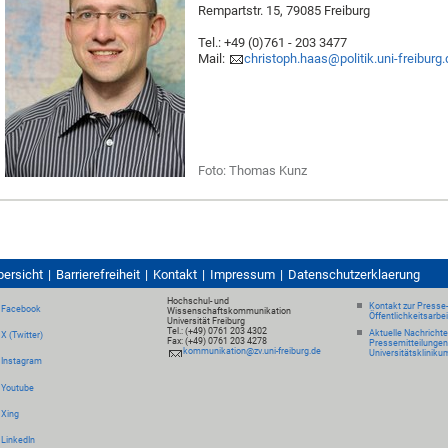
Rempartstr. 15, 79085 Freiburg
Tel.: +49 (0)761 - 203 3477
Mail:
christoph.haas@politik.uni-freiburg
Foto: Thomas Kunz
bersicht
Barrierefreiheit
Kontakt
Impressum
Datenschutzerklaerung
Hochschul- und
Kontakt zur Presse
Facebook
Wissenschaftskommunikation
Öffentlichkeitsarbe
Universität Freiburg
Tel.: (+49) 0761 203 4302
Aktuelle Nachricht
X (Twitter)
Fax: (+49) 0761 203 4278
Pressemitteilungen
kommunikation@zv.uni-freiburg.de
Universitätskliniku
Instagram
Youtube
Xing
LinkedIn