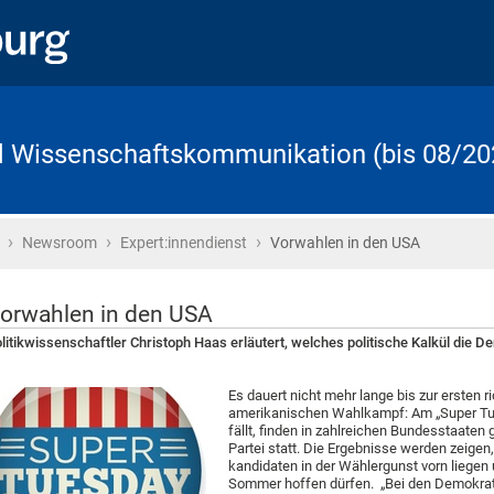
d Wissenschaftskommunikation (bis 08/20
›
›
›
Startseite
Newsroom
Expert:innendienst
Vorwahlen in den USA
orwahlen in den USA
litikwissenschaftler Christoph Haas erläutert, welches politische Kalkül die D
Es dauert nicht mehr lange bis zur ersten
amerikanischen Wahlkampf: Am „Super Tue
fällt, finden in zahlreichen Bundesstaaten
Partei statt. Die Ergebnisse werden zeige
kandidaten in der Wählergunst vorn liegen 
Sommer hoffen dürfen. „Bei den Demokrate