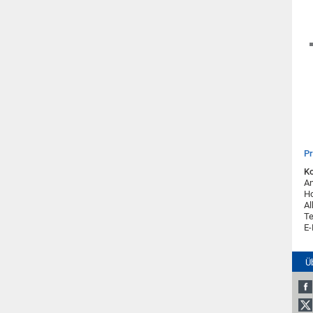
P
Ko
An
H
Al
Te
E-
Ü