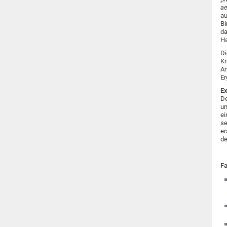
ae
au
Bi
da
Ha
Di
Kr
An
Er
Ex
De
um
ei
se
er
de
Fa