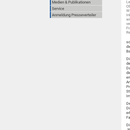
Le
Medien & Publikationen
Ob
Service
Wi
Anmeldung Presseverteiler
In
wi
ve
Fr
Re
so
di
Ba
Di
de
Da
di
en
An
Pr
St
Im
De
Di
er
Fa
Di
„W