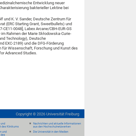
medizinalchemische Entwicklung neuer
arakterisierung bakterieller Lektine bei
olf und K. V. Sander, Deutsche Zentrum für
at (ERC Starting Grant, Sweetbullets) und
17-CE11-0048], Labex Arcane/CBH-EUR-GS
 im Rahmen der Marie Skłodowska-Curie-
 and Technology), Deutsche
und EXC-2189) und die DFG-Förderung
m für Wissenschaft, Forschung und Kunst des
for Advanced Studies.
Copyright ©
2026
Universität Freiburg
- und
Nachrichten und aktuelle Informationen
it des Klinikums
aus den Hochschulnetzwerken
en und
Die Universität in den Medien
 des