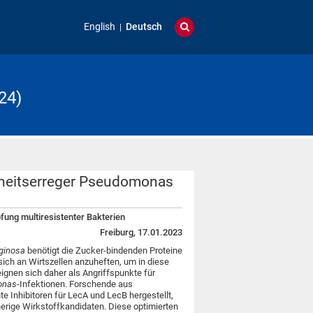
English
Deutsch
24)
kheitserreger Pseudomonas
fung multiresistenter Bakterien
Freiburg, 17.01.2023
ginosa
benötigt die Zucker-bindenden Proteine
sich an Wirtszellen anzuheften, um in diese
ignen sich daher als Angriffspunkte für
onas
-Infektionen. Forschende aus
e Inhibitoren für LecA und LecB hergestellt,
sherige Wirkstoffkandidaten. Diese optimierten