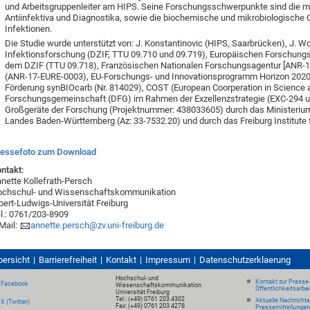
und Arbeitsgruppenleiter am HIPS. Seine Forschungsschwerpunkte sind die 
Antiinfektiva und Diagnostika, sowie die biochemische und mikrobiologische Ch
Infektionen.
Die Studie wurde unterstützt von: J. Konstantinovic (HIPS, Saarbrücken), J. W
Infektionsforschung (DZIF, TTU 09.710 und 09.719), Europäischen Forschungsr
dem DZIF (TTU 09.718), Französischen Nationalen Forschungsagentur [ANR-
(ANR-17-EURE-0003), EU-Forschungs- und Innovationsprogramm Horizon 2020
Förderung synBIOcarb (Nr. 814029), COST (European Coorperation in Science
Forschungsgemeinschaft (DFG) im Rahmen der Exzellenzstrategie (EXC-294 
Großgeräte der Forschung (Projektnummer: 438033605) durch das Ministeriu
Landes Baden-Württemberg (Az: 33-7532.20) und durch das Freiburg Institute 
ressefoto zum Download
ntakt:
nette Kollefrath-Persch
ochschul- und Wissenschaftskommunikation
bert-Ludwigs-Universität Freiburg
l.: 0761/203-8909
Mail:
annette.persch@zv.uni-freiburg.de
bersicht
Barrierefreiheit
Kontakt
Impressum
Datenschutzerklaerung
Hochschul- und
Kontakt zur Presse
Facebook
Wissenschaftskommunikation
Öffentlichkeitsarbe
Universität Freiburg
Tel.: (+49) 0761 203 4302
Aktuelle Nachricht
X (Twitter)
Fax: (+49) 0761 203 4278
Pressemitteilungen