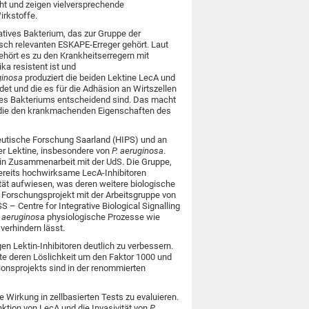
ht und zeigen vielversprechende
irkstoffe.
atives Bakterium, das zur Gruppe der
isch relevanten ESKAPE-Erreger gehört. Laut
hört es zu den Krankheitserregern mit
ika resistent ist und
ginosa
produziert die beiden Lektine LecA und
et und die es für die Adhäsion an Wirtszellen
t des Bakteriums entscheidend sind. Das macht
e, die den krankmachenden Eigenschaften des
eutische Forschung Saarland (HIPS) und an
ler Lektine, insbesondere von
P. aeruginosa
.
 in Zusammenarbeit mit der UdS. Die Gruppe,
bereits hochwirksame LecA-Inhibitoren
lität aufwiesen, was deren weitere biologische
Forschungsprojekt mit der Arbeitsgruppe von
 – Centre for Integrative Biological Signalling
. aeruginosa
physiologische Prozesse wie
verhindern lässt.
n Lektin-Inhibitoren deutlich zu verbessern.
te deren Löslichkeit um den Faktor 1000 und
ionsprojekts sind in der renommierten
he Wirkung in zellbasierten Tests zu evaluieren.
nktion von LecA und die Invasivität von
P.