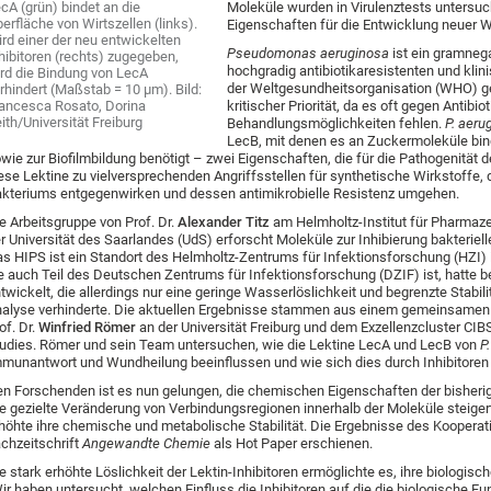
cA (grün) bindet an die
Moleküle wurden in Virulenztests untersuc
erfläche von Wirtszellen (links).
Eigenschaften für die Entwicklung neuer W
rd einer der neu entwickelten
Pseudomonas aeruginosa
ist ein gramneg
hibitoren (rechts) zugegeben,
hochgradig antibiotikaresistenten und klin
rd die Bindung von LecA
der Weltgesundheitsorganisation (WHO) ge
rhindert (Maßstab = 10 μm). Bild:
ancesca Rosato, Dorina
kritischer Priorität, da es oft gegen Antibiot
ith/Universität Freiburg
Behandlungsmöglichkeiten fehlen.
P. aeru
LecB, mit denen es an Zuckermoleküle bind
wie zur Biofilmbildung benötigt – zwei Eigenschaften, die für die Pathogenitä
ese Lektine zu vielversprechenden Angriffsstellen für synthetische Wirkstoff
kteriums entgegenwirken und dessen antimikrobielle Resistenz umgehen.
e Arbeitsgruppe von Prof. Dr.
Alexander Titz
am Helmholtz-Institut für Pharmaz
r Universität des Saarlandes (UdS) erforscht Moleküle zur Inhibierung bakteriel
s HIPS ist ein Standort des Helmholtz-Zentrums für Infektionsforschung (HZI)
e auch Teil des Deutschen Zentrums für Infektionsforschung (DZIF) ist, hatte 
twickelt, die allerdings nur eine geringe Wasserlöslichkeit und begrenzte Stabi
alyse verhinderte. Die aktuellen Ergebnisse stammen aus einem gemeinsamen 
of. Dr.
Winfried Römer
an der Universität Freiburg und dem Exzellenzcluster CIBSS
udies. Römer und sein Team untersuchen, wie die Lektine LecA und LecB von
P
munantwort und Wundheilung beeinflussen und wie sich dies durch Inhibitoren 
n Forschenden ist es nun gelungen, die chemischen Eigenschaften der bisherige
e gezielte Veränderung von Verbindungsregionen innerhalb der Moleküle steiger
höhte ihre chemische und metabolische Stabilität. Die Ergebnisse des Kooperat
chzeitschrift
Angewandte Chemie
als Hot Paper erschienen.
e stark erhöhte Löslichkeit der Lektin-Inhibitoren ermöglichte es, ihre biologisc
ir haben untersucht, welchen Einfluss die Inhibitoren auf die die biologische Fu