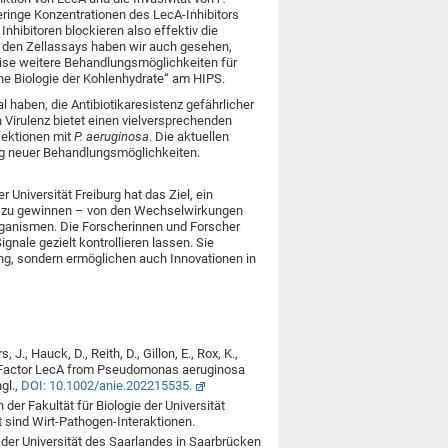
geringe Konzentrationen des LecA-Inhibitors
 Inhibitoren blockieren also effektiv die
n den Zellassays haben wir auch gesehen,
eise weitere Behandlungsmöglichkeiten für
he Biologie der Kohlenhydrate“ am HIPS.
 haben, die Antibiotikaresistenz gefährlicher
Virulenz bietet einen vielversprechenden
fektionen mit
P. aeruginosa
. Die aktuellen
lung neuer Behandlungsmöglichkeiten.
r Universität Freiburg hat das Ziel, ein
g zu gewinnen – von den Wechselwirkungen
rganismen. Die Forscherinnen und Forscher
nale gezielt kontrollieren lassen. Sie
ng, sondern ermöglichen auch Innovationen in
J., Hauck, D., Reith, D., Gillon, E., Rox, K.,
Factor LecA from Pseudomonas aeruginosa
gl.,
DOI: 10.1002/anie.202215535.
der Fakultät für Biologie der Universität
 sind Wirt-Pathogen-Interaktionen.
der Universität des Saarlandes in Saarbrücken