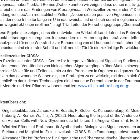
ruginosa
haben“, erklärt Römer. „Dabei konnten wir zeigen, dass schon relativ 
sreichen, um das Eindringen von
P. aeruginosa
in Wirtszellen zu verhindern.“ Die
ndung von LecA an menschliche Zellen. „Neben diesen positiven Ergebnissen i
ss der neue Inhibitor lange im Urin nachweisbar ist und sich somit möglicherw
rnwegsinfektionen eröffnen“, sagt Titz, Leiter der Forschungsgruppe „Chemisc
ese Ergebnisse zeigen, dass die entwickelten Wirkstoffkandidaten das Potenzial
ankheitserreger zu umgehen. Insbesondere die Hemmung der LecA-vermittelten 
satzpunkt für neue Wirkstoffe zur Behandlung von oft hochproblematischen In
gebnisse sind ein erster Schritt und öffnen die Tür für die zukünftige Entwick
zellenzcluster CIBSS:
r Exzellenzcluster CIBSS – Centre for Integrative Biological Signalling Studies de
fassendes Verständnis von biologischen Signalvorgängen über Skalen hinwe
nzelner Moleküle und Zellen bis hin zu den Prozessen in Organen und ganzen O
tzen das gewonnene Wissen ein, um Strategien zu entwickeln, mit denen sich Sig
schließen dank dieser Technologien nicht nur neue Erkenntnisse in der Forschu
r Medizin und den Pflanzenwissenschaften.
www.cibss.uni-freiburg.de
ktenübersicht:
Originalpublikation: Zahorska, E., Rosato, F., Stober, K., Kuhaudomlarp, S., Meiers, 
Imberty, A., Römer, W., Titz, A. (2022): Neutralizing the Impact of the Virulence
on Human Cells with New Glycomimetic Inhibitors. In: Angew. Chem. Int. Ed. En
Winfried Römer ist Professor für Synthetische Biologie von Signalprozessen an 
Freiburg und Mitglied im Exzellenzcluster CIBSS. Sein Forschungsschwerpunkt
Alexander Titz ist Professor für Organische und Pharmazeutische Chemie and 