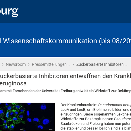
d Wissenschaftskommunikation (bis 08/20
›
›
›
Startseite
Newsroom
Pressemitteilungen …
Zuckerbasierte Inhibitoren …
uckerbasierte Inhibitoren entwaffnen den Kran
eruginosa
am mit Forschenden der Universität Freiburg entwickeln Wirkstoff zur Bekämp
Der Krankenhauskeim
Pseudomonas aeru
LecA und LecB, um Biofilme zu bilden und 
einzudringen. Diese sogenannten Lektine e
Wirkstoffe zur Bekämpfung von
Pseudom
Saarbrücken und Freiburg haben nun potent
die stabiler und besser löslich sind als bi