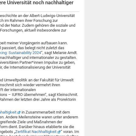
re Universität noch nachhaltiger
geschichte an der Albert-Ludwigs-Universität
sich im Rahmen ihrer Forschung zur
 der Natur. Zudem gehören die soziale und
r Forschungen, aktuell insbesondere zur
Arbeit meiner Vorgängerin aufbauen kann.
 passiert, das belegt nicht zuletzt das
ing: Sustainability 2024
“, sagt Melanie Arndt.
achhaltiger und internationaler zu gestalten.
iversitären Partner*innen Impulse zu geben,
, die Internationalisierung der Universität
und Umweltpolitik an der Fakultät für Umwelt
einschmit sich wieder vermehrt ihren
t der internationalen
tions – IUFRO übernehmen“, sagt Kleinschmit.
 Rahmen der letzten drei Jahre als Prorektorin
altigkeit
in Zusammenarbeit mit dem
ieben. Andere Meilensteine waren unter anderem
ergreifende Ziele und Maßnahmen der
form dient. Darüber hinaus etablierte sie die
ngebots „
Zertifikat Nachhaltigkeit
“ voran. Im