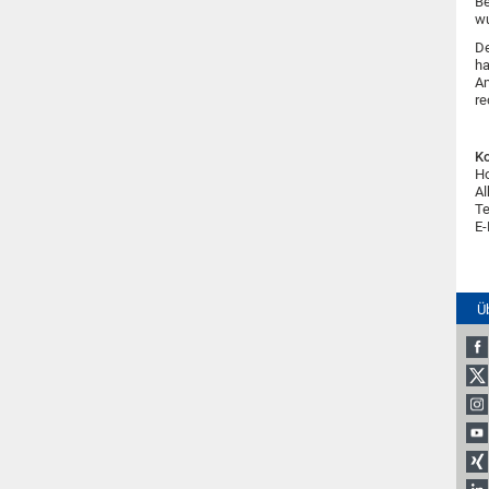
Be
wu
De
ha
Am
re
Ko
H
Al
Te
E-
Ü