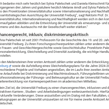
ch bedanke mich sehr herzlich bei Sylvia Paletschek und Daniela Kleinschmit fü
rgangenen drei Jahren und gratuliere herzlich Melanie Arndt und Sylvia Paletsch
s den Prorektoraten Universitätskultur sowie Internationalisierung und Nachhalt
samtstrategischen Ausrichtung der Universität Freiburg“, sagt Rektorin Prof. Dr
iversitätskultur, Internationalisierung und Nachhaltigkeit werden sich in den 
rnaufgaben abbilden und die Entwicklung der Universität als erneuerungs- und
rnens und des Austauschs mit der Gesellschaft weiter stärken.“
hancengerecht, inklusiv, diskriminierungskritisch
lvia Paletschek ist seit 2001 Professorin für die Geschichte des 19. und 20. J
iversität Freiburg. Zu ihren Forschungsschwerpunkten zählen unter anderem di
e Frauen- und Geschlechtergeschichte sowie Geschichtskultur. Prorektorin Pal
rsonalentwicklung, Gleichstellung und Diversität zuständig, die wichtige Handlu
rstellen.
 den Meilensteinen ihrer ersten Amtszeit zählen unter anderem die Entwicklun
eiburg
sowie die Aufstellung eines Gleichstellungsplans für die Jahre 2024-
rschiedene Projekte und Vorhaben angestoßen, die im Laufe ihrer zweiten Amtsz
ne Anlaufstelle bei Diskriminierung und Machtmissbrauch, Führungsleitlinien 
ofessionalisierung der Führungs- und Betreuungskultur an der Universität Frei
iterentwicklung von Karriereperspektiven im akademischen Mittelbau.
ein Ziel ist, die Universität Freiburg zu einer chancengerechten, inklusiven und 
traktiven Karriere-, Studien- und Arbeitsbedingungen weiterzuentwickeln. Hierfü
rukturelle Veränderungen. Diese anzustoßen und im Dialog mit den Fakultäten,
atusgruppen an der Universität umzusetzen ist mir für meine zweite Amtszeit An
letschek.