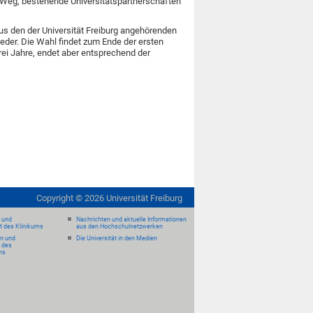
n Weg, bestehende Universitätspartnerschaften
us den der Universität Freiburg angehörenden
eder. Die Wahl findet zum Ende der ersten
drei Jahre, endet aber entsprechend der
Copyright ©
2026
Universität Freiburg
- und
Nachrichten und aktuelle Informationen
it des Klinikums
aus den Hochschulnetzwerken
en und
Die Universität in den Medien
 des
ms