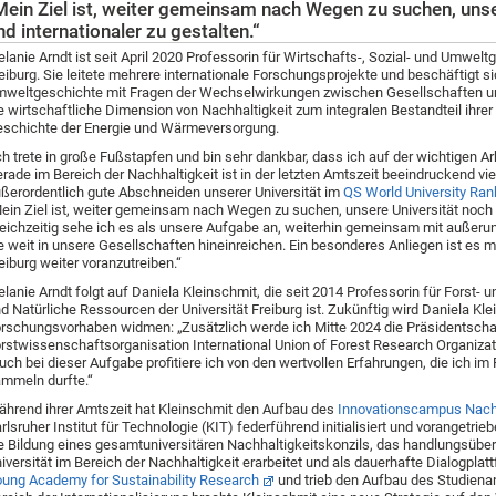
Mein Ziel ist, weiter gemeinsam nach Wegen zu suchen, unse
nd internationaler zu gestalten.“
lanie Arndt ist seit April 2020 Professorin für Wirtschafts-, Sozial- und Umwelt
eiburg. Sie leitete mehrere internationale Forschungsprojekte und beschäftigt 
weltgeschichte mit Fragen der Wechselwirkungen zwischen Gesellschaften und
e wirtschaftliche Dimension von Nachhaltigkeit zum integralen Bestandteil ihre
schichte der Energie und Wärmeversorgung.
ch trete in große Fußstapfen und bin sehr dankbar, dass ich auf der wichtigen 
rade im Bereich der Nachhaltigkeit ist in der letzten Amtszeit beeindruckend viel
ßerordentlich gute Abschneiden unserer Universität im
QS World University Rank
ein Ziel ist, weiter gemeinsam nach Wegen zu suchen, unsere Universität noch n
eichzeitig sehe ich es als unsere Aufgabe an, weiterhin gemeinsam mit außerun
e weit in unsere Gesellschaften hineinreichen. Ein besonderes Anliegen ist es mir
eiburg weiter voranzutreiben.“
lanie Arndt folgt auf Daniela Kleinschmit, die seit 2014 Professorin für Forst- 
d Natürliche Ressourcen der Universität Freiburg ist. Zukünftig wird Daniela Kl
rschungsvorhaben widmen: „Zusätzlich werde ich Mitte 2024 die Präsidentschaf
rstwissenschaftsorganisation International Union of Forest Research Organiza
uch bei dieser Aufgabe profitiere ich von den wertvollen Erfahrungen, die ich im
mmeln durfte.“
hrend ihrer Amtszeit hat Kleinschmit den Aufbau des
Innovationscampus Nachh
rlsruher Institut für Technologie (KIT) federführend initialisiert und vorangetr
e Bildung eines gesamtuniversitären Nachhaltigkeitskonzils, das handlungsüb
iversität im Bereich der Nachhaltigkeit erarbeitet und als dauerhafte Dialogplatt
ung Academy for Sustainability Research
und trieb den Aufbau des Studiena