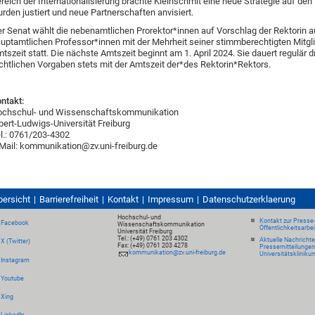
reich der Internationalisierung brachte Kleinschmit eine neue Strategie auf de
rden justiert und neue Partnerschaften anvisiert.
r Senat wählt die nebenamtlichen Prorektor*innen auf Vorschlag der Rektorin a
uptamtlichen Professor*innen mit der Mehrheit seiner stimmberechtigten Mitgli
tszeit statt. Die nächste Amtszeit beginnt am 1. April 2024. Sie dauert regulär 
chtlichen Vorgaben stets mit der Amtszeit der*des Rektorin*Rektors.
ntakt:
ochschul- und Wissenschaftskommunikation
bert-Ludwigs-Universität Freiburg
l.: 0761/203-4302
Mail: kommunikation@zv.uni-freiburg.de
bersicht
Barrierefreiheit
Kontakt
Impressum
Datenschutzerklaerung
Hochschul- und
Kontakt zur Presse
Facebook
Wissenschaftskommunikation
Öffentlichkeitsarbe
Universität Freiburg
Tel.: (+49) 0761 203 4302
Aktuelle Nachricht
X (Twitter)
Fax: (+49) 0761 203 4278
Pressemitteilungen
kommunikation@zv.uni-freiburg.de
Universitätskliniku
Instagram
Youtube
Xing