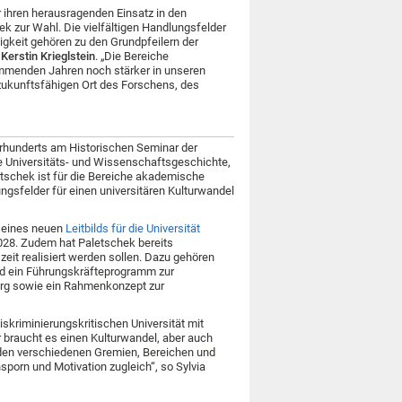
r ihren herausragenden Einsatz in den
ek zur Wahl. Die vielfältigen Handlungsfelder
igkeit gehören zu den Grundpfeilern der
.
Kerstin Krieglstein
. „Die Bereiche
kommenden Jahren noch stärker in unseren
 zukunftsfähigen Ort des Forschens, des
ahrhunderts am Historischen Seminar der
e Universitäts- und Wissenschaftsgeschichte,
etschek ist für die Bereiche akademische
ngsfelder für einen universitären Kulturwandel
g eines neuen
Leitbilds für die Universität
2028. Zudem hat Paletschek bereits
eit realisiert werden sollen. Dazu gehören
und ein Führungskräfteprogramm zur
burg sowie ein Rahmenkonzept zur
diskriminierungskritischen Universität mit
r braucht es einen Kulturwandel, aber auch
 den verschiedenen Gremien, Bereichen und
sporn und Motivation zugleich“, so Sylvia