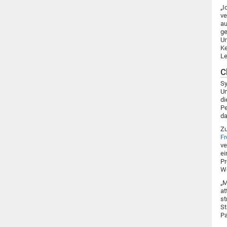
„I
ve
au
ge
Un
Ke
Le
C
Sy
Un
di
Pe
da
Zu
Fr
ve
ei
Pr
We
„M
at
st
St
Pa