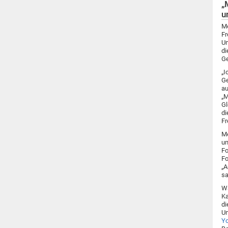
„
u
Me
Fr
Um
di
Ge
„I
Ge
au
„M
Gl
di
Fr
Me
un
Fo
Fo
„A
sa
Wä
Ka
di
Un
Yo