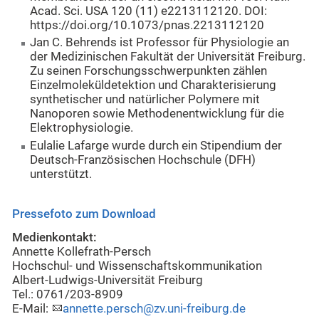
Acad. Sci. USA 120 (11) e2213112120. DOI:
https://doi.org/10.1073/pnas.2213112120
Jan C. Behrends ist Professor für Physiologie an
der Medizinischen Fakultät der Universität Freiburg.
Zu seinen Forschungsschwerpunkten zählen
Einzelmoleküldetektion und Charakterisierung
synthetischer und natürlicher Polymere mit
Nanoporen sowie Methodenentwicklung für die
Elektrophysiologie.
Eulalie Lafarge wurde durch ein Stipendium der
Deutsch-Französischen Hochschule (DFH)
unterstützt.
Pressefoto zum Download
Medienkontakt:
Annette Kollefrath-Persch
Hochschul- und Wissenschaftskommunikation
Albert-Ludwigs-Universität Freiburg
Tel.: 0761/203-8909
E-Mail:
annette.persch@zv.uni-freiburg.de