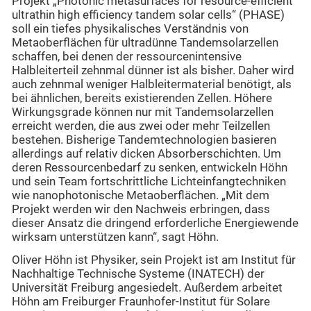
Projekt „Photonic metasurfaces for resource-efficient
ultrathin high efficiency tandem solar cells“ (PHASE)
soll ein tiefes physikalisches Verständnis von
Metaoberflächen für ultradünne Tandemsolarzellen
schaffen, bei denen der ressourcenintensive
Halbleiterteil zehnmal dünner ist als bisher. Daher wird
auch zehnmal weniger Halbleitermaterial benötigt, als
bei ähnlichen, bereits existierenden Zellen. Höhere
Wirkungsgrade können nur mit Tandemsolarzellen
erreicht werden, die aus zwei oder mehr Teilzellen
bestehen. Bisherige Tandemtechnologien basieren
allerdings auf relativ dicken Absorberschichten. Um
deren Ressourcenbedarf zu senken, entwickeln Höhn
und sein Team fortschrittliche Lichteinfangtechniken
wie nanophotonische Metaoberflächen. „Mit dem
Projekt werden wir den Nachweis erbringen, dass
dieser Ansatz die dringend erforderliche Energiewende
wirksam unterstützen kann“, sagt Höhn.
Oliver Höhn ist Physiker, sein Projekt ist am Institut für
Nachhaltige Technische Systeme (INATECH) der
Universität Freiburg angesiedelt. Außerdem arbeitet
Höhn am Freiburger Fraunhofer-Institut für Solare