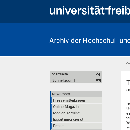
Archiv der Hochschul- un
Startseite
Schnellzugriff
T
On
Newsroom
Pressemitteilungen
Na
Online-Magazin
Ur
Medien-Termine
ei
ta
Expert:innendienst
W
Preise
Mu