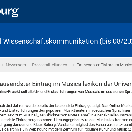
d Wissenschaftskommunikation (bis 08/20
›
›
›
Startseite
Newsroom
Pressemitteilungen …
Tausendster Eintrag im Musica
ausendster Eintrag im Musicallexikon der Univers
line-Projekt soll alle Ur- und Erstaufführungen von Musicals im deutschen S
ch drei Jahren wurde bereits der tausendste Eintrag getätigt: Das Online-Music
- und Erstaufführungen des populären Musiktheaters im deutschen Sprachraum
nem Text zum Musical „Der Glöckner von Notre Dame“ in einer aktuellen Inszen
usendste Eintrag vorgenommen. Herausgegeben wird das Musicallexikon von de
olfgang Jansen
und
Klaus Baberg,
Vorstandsmitglied des Fördervereins „Freun
sicalarchivs“, in Verbindung mit dem Zentrum für Populäre Kultur und Musik (ZPK