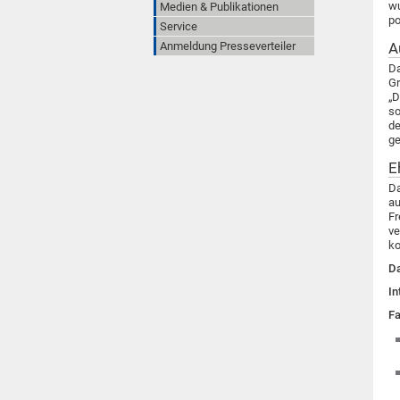
wu
Medien & Publikationen
po
Service
Anmeldung Presseverteiler
A
Da
Gr
„D
so
de
ge
E
Da
au
Fr
ve
ko
Da
In
Fa