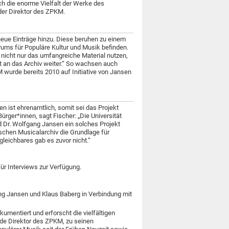
h die enorme Vielfalt der Werke des
der Direktor des ZPKM.
 neue Einträge hinzu. Diese beruhen zu einem
rums für Populäre Kultur und Musik befinden.
 nicht nur das umfangreiche Material nutzen,
t an das Archiv weiter.“ So wachsen auch
wurde bereits 2010 auf Initiative von Jansen
n ist ehrenamtlich, somit sei das Projekt
Bürger*innen, sagt Fischer: „Die Universität
d Dr. Wolfgang Jansen ein solches Projekt
schen Musicalarchiv die Grundlage für
eichbares gab es zuvor nicht.“
für Interviews zur Verfügung.
ng Jansen und Klaus Baberg in Verbindung mit
umentiert und erforscht die vielfältigen
nde Direktor des ZPKM, zu seinen