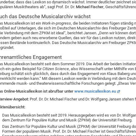
nderbar, dass das Lexikon so dynamisch wächst. Immer deutlicher zeichnet sic
pulären Musiktheaters ab“, sagt Prof. Dr. Dr.
Michael Fischer
, Geschäftsführen
uch das Deutsche Musicalarchiv wächst
s Musicallexikon ist ein
Work-in-progress
, die beiden Initiatoren fügen ständig
oßteil auf Unterlagen, die sich im Deutschen Musicalarchiv des Freiburger Zent
ie Verbindung mit dem ZPKM ist ideal“, berichtet Jansen. „Denn wir können dort
ndern geben auch neu erworbene Quellen, das wir für das Lexikon nutzen, direk
ssen Bestände kontinuierlich. Das Deutsche Musicalarchiv am Freiburger ZPKM 
gründet.
hrenamtliches Engagement
s Musicallexikon besteht seit dem Sommer 2019. Die Arbeit der beiden Initiatore
ch ein gutes Beispiel für
Citizen Science
, also Wissenschaft unter Mithilfe von 
eiburg schätzt sich glücklich, dass durch das Engagement von Klaus Baberg un
rwirklicht werden kann.“ Mit diesem Lexikon werde in Verbindung mit dem Deut
mmende musik- und theaterwissenschaftliche Forschungen gelegt. „Etwas Vergl
s Online-Musicallexikon ist abrufbar unter
www.musicallexikon.eu
terview-Angebot:
Prof. Dr. Dr. Michael Fischer und Dr. Wolfgang Jansen stehen 
ktenübersicht:
Das Musicallexikon besteht seit 2019. Herausgegeben wird es von Dr. Wolfga
dem Zentrum für Populäre Kultur und Musik (ZPKM) der Universität Freiburg.
Das Zentrum für Populäre Kultur und Musik (ZPKM) der Universität Freiburg dok
Formen der populären Musik. Prof. Dr. Dr. Michael Fischer ist Geschäftsführe