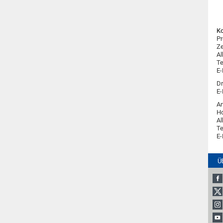
Ko
Pr
Ze
Al
Te
E-
Dr
E-
An
H
Al
Te
E-
Ü