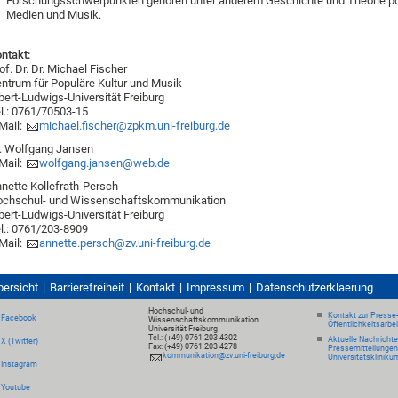
Forschungsschwerpunkten gehören unter anderem Geschichte und Theorie pop
Medien und Musik.
ntakt:
of. Dr. Dr. Michael Fischer
ntrum für Populäre Kultur und Musik
bert-Ludwigs-Universität Freiburg
l.: 0761/70503-15
Mail:
michael.fischer@zpkm.uni-freiburg.de
. Wolfgang Jansen
Mail:
wolfgang.jansen@web.de
nette Kollefrath-Persch
ochschul- und Wissenschaftskommunikation
bert-Ludwigs-Universität Freiburg
l.: 0761/203-8909
Mail:
annette.persch@zv.uni-freiburg.de
bersicht
Barrierefreiheit
Kontakt
Impressum
Datenschutzerklaerung
Hochschul- und
Kontakt zur Presse
Facebook
Wissenschaftskommunikation
Öffentlichkeitsarbe
Universität Freiburg
Tel.: (+49) 0761 203 4302
Aktuelle Nachricht
X (Twitter)
Fax: (+49) 0761 203 4278
Pressemitteilungen
kommunikation@zv.uni-freiburg.de
Universitätskliniku
Instagram
Youtube