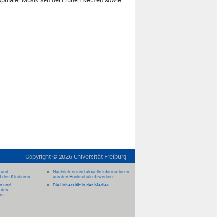
ulärer Musik seit der Frühen Neuzeit sowie
Copyright ©
2026
Universität Freiburg
- und
Nachrichten und aktuelle Informationen
it des Klinikums
aus den Hochschulnetzwerken
en und
Die Universität in den Medien
 des
ms