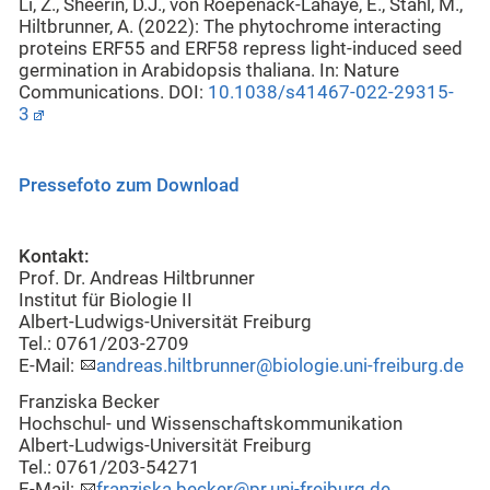
Li, Z., Sheerin, D.J., von Roepenack-Lahaye, E., Stahl, M.,
Hiltbrunner, A. (2022): The phytochrome interacting
proteins ERF55 and ERF58 repress light-induced seed
germination in Arabidopsis thaliana. In: Nature
Communications. DOI:
10.1038/s41467-022-29315-
3
Pressefoto zum Download
Kontakt:
Prof. Dr. Andreas Hiltbrunner
Institut für Biologie II
Albert-Ludwigs-Universität Freiburg
Tel.: 0761/203-2709
E-Mail:
andreas.hiltbrunner@biologie.uni-freiburg.de
Franziska Becker
Hochschul- und Wissenschaftskommunikation
Albert-Ludwigs-Universität Freiburg
Tel.: 0761/203-54271
E-Mail:
franziska.becker@pr.uni-freiburg.de