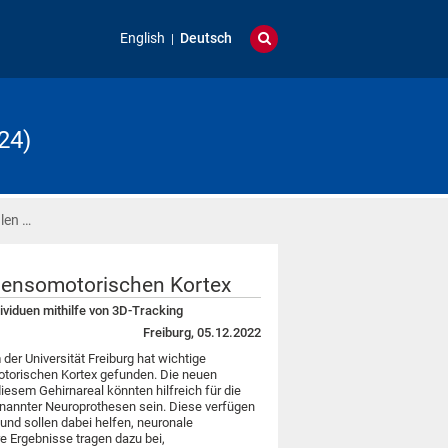
English
Deutsch
24)
len …
 sensomotorischen Kortex
ividuen mithilfe von 3D-Tracking
Freiburg, 05.12.2022
er Universität Freiburg hat wichtige
torischen Kortex gefunden. Die neuen
iesem Gehirnareal könnten hilfreich für die
enannter Neuroprothesen sein. Diese verfügen
und sollen dabei helfen, neuronale
e Ergebnisse tragen dazu bei,