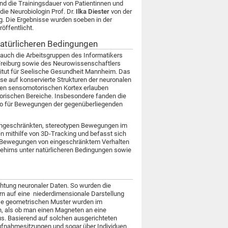
nd die Trainingsdauer von Patientinnen und
die Neurobiologin Prof. Dr.
Ilka Diester
von der
urg. Die Ergebnisse wurden soeben in der
öffentlicht.
natürlicheren Bedingungen
auch die Arbeitsgruppen des Informatikers
 Freiburg sowie des Neurowissenschaftlers
itut für Seelische Gesundheit Mannheim. Das
se auf konservierte Strukturen der neuronalen
alen sensomotorischen Kortex erlauben
orischen Bereiche. Insbesondere fanden die
also für Bewegungen der gegenüberliegenden
eingeschränkten, stereotypen Bewegungen im
n mithilfe von 3D-Tracking und befasst sich
on Bewegungen von eingeschränktem Verhalten
ehirns unter natürlicheren Bedingungen sowie
htung neuronaler Daten. So wurden die
rn auf eine niederdimensionale Darstellung
iese geometrischen Muster wurden im
n, als ob man einen Magneten an eine
us. Basierend auf solchen ausgerichteten
ufnahmesitzungen und sogar über Individuen