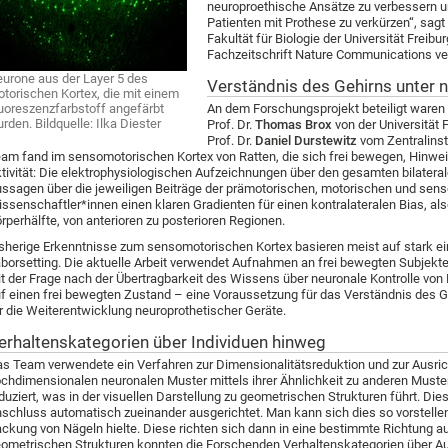
neuroproethische Ansätze zu verbessern u
Patienten mit Prothese zu verkürzen“, sagt 
Fakultät für Biologie der Universität Freib
Fachzeitschrift Nature Communications ver
urone aus der Layer 5 des
Verständnis des Gehirns unter 
torischen Kortex, die mit einem
uoreszenzfarbstoff angefärbt
An dem Forschungsprojekt beteiligt waren 
rden. Bildquelle: Ilka Diester
Prof. Dr.
Thomas Brox
von der Universität
Prof. Dr.
Daniel Durstewitz
vom Zentralinst
am fand im sensomotorischen Kortex von Ratten, die sich frei bewegen, Hinwei
tivität: Die elektrophysiologischen Aufzeichnungen über den gesamten bilater
ssagen über die jeweiligen Beiträge der prämotorischen, motorischen und sens
ssenschaftler*innen einen klaren Gradienten für einen kontralateralen Bias, 
rperhälfte, von anterioren zu posterioren Regionen.
sherige Erkenntnisse zum sensomotorischen Kortex basieren meist auf stark 
borsetting. Die aktuelle Arbeit verwendet Aufnahmen an frei bewegten Subjekte
t der Frage nach der Übertragbarkeit des Wissens über neuronale Kontrolle v
f einen frei bewegten Zustand – eine Voraussetzung für das Verständnis des G
r die Weiterentwicklung neuroprothetischer Geräte.
erhaltenskategorien über Individuen hinweg
s Team verwendete ein Verfahren zur Dimensionalitätsreduktion und zur Ausric
chdimensionalen neuronalen Muster mittels ihrer Ähnlichkeit zu anderen Muste
duziert, was in der visuellen Darstellung zu geometrischen Strukturen führt. D
schluss automatisch zueinander ausgerichtet. Man kann sich dies so vorstelle
ckung von Nägeln hielte. Diese richten sich dann in eine bestimmte Richtung a
ometrischen Strukturen konnten die Forschenden Verhaltenskategorien über A