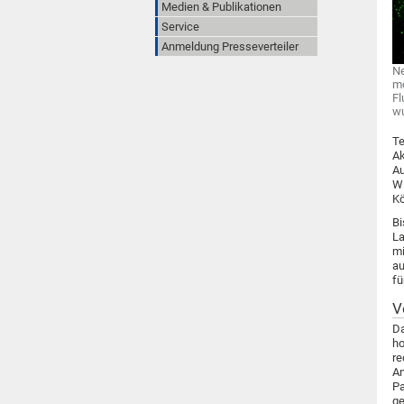
Medien & Publikationen
Service
Anmeldung Presseverteiler
Ne
mo
Fl
wu
Te
Ak
Au
Wi
Kö
Bi
La
mi
au
fü
V
Da
ho
re
An
Pa
ge