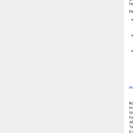
hi
Fa
P
Ko
Pr
IM
Fa
Al
Te
E-