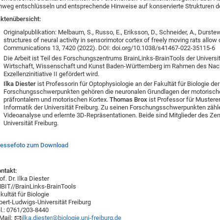
nweg entschlüsseln und entsprechende Hinweise auf konservierte Strukturen der
ktenübersicht:
Originalpublikation: Melbaum, S., Russo, E., Eriksson, D., Schneider, A., Durstewit
structures of neural activity in sensorimotor cortex of freely moving rats allo
Communications 13, 7420 (2022). DOI: doi.org/10.1038/s41467-022-35115-6
Die Arbeit ist Teil des Forschungszentrums BrainLinks-BrainTools der Universi
Wirtschaft, Wissenschaft und Kunst Baden-Württemberg im Rahmen des Nachh
Exzellenzinitiative II gefördert wird.
Ilka Diester
ist Professorin für Optophysiologie an der Fakultät für Biologie der 
Forschungsschwerpunkten gehören die neuronalen Grundlagen der motorische
präfrontalem und motorischen Kortex.
Thomas Brox
ist Professor für Mustere
Informatik der Universität Freiburg. Zu seinen Forschungsschwerpunkten zähle
Videoanalyse und erlernte 3D-Repräsentationen. Beide sind Mitglieder des Ze
Universität Freiburg.
ressefoto zum Download
ntakt:
of. Dr. Ilka Diester
BIT//BrainLinks-BrainTools
kultät für Biologie
bert-Ludwigs-Universität Freiburg
l.: 0761/203-8440
Mail:
ilka.diester@biologie.uni-freiburg.de