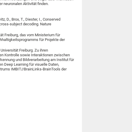
 neuronalen Aktivität finden.
z, D., Brox, T., Diester, I., Conserved
w cross-subject decoding. Nature
tät Freiburg, das vom Ministerium für
altigkeitsprogramms für Projekte der
Universität Freiburg. Zu ihren
n Kontrolle sowie Interaktionen zwischen
rkennung und Bildverarbeitung am Institut für
n Deep Learning für visuelle Daten,
ntrums IMBIT//BrainLinks-BrainTools der