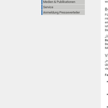
wu
Medien & Publikationen
Service
B
Anmeldung Presseverteiler
Fü
mi
er
is
Bi
„Ü
Ba
Be
Mo
V
„I
üb
vi
Fa