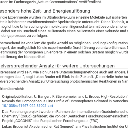
rden im Fachmagazin „Nature Communications“ veröffentlicht.
esonders hohe Zeit- und Energieauflösung
r die Experimente wurden im Ultrahochvakuum einzelne Moleküle auf isolierten
ttels kohärenter zweidimensionaler Spektroskopie untersucht. Diese Technik, 
möglicht die Untersuchung der molekularen Eigenschaften mit besonders hoher 
t dabei nur ein Bruchteil eines Millionstels eines Millionstels einer Sekunde und e
ndungsprozesse zu verfolgen.
berraschend ist vor allem die große Anzahl an möglichen Bindungskonfiguration
ngert
, der maßgeblich für die experimentelle Durchführung verantwortlich war.
stimmung der homogenen Linienbreite in einem solchen System möglich wurde, b
dellierung der Nanopartikel.
ielversprechender Ansatz für weitere Untersuchungen
nteressant wird sein, wie sich unsere Untersuchungsmethode auch auf andere, 
ertragen lässt“, sagt Lukas Bruder mit Blick in die Zukunft. „Die erzielte hohe Au
elversprechenden Ansatz zur Untersuchung photochemischer Reaktionen in Nan
ktenübersicht:
Originalpublikation:
U. Bangert, F. Stienkemeier, and L. Bruder, High-Resoluti
Reveals the Homogeneous Line Profile of Chromophores Solvated in Nanoclus
10.1038/s41467-022-31021-z
Das Forschungsprojekt wurde im Rahmen der internationalen Graduiertenschul
Chemistry“ (CoCo) gefördert, die von der Deutschen Forschungsgemeinschaft 
Projekt „COCONIS“ des Europäischen Forschungsrats (ERC).
Lukas Bruder ist Akademischer Rat (tenured) am Physikalischen Institut der Un