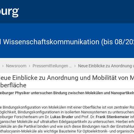
d Wissenschaftskommunikation (bis 08/20
›
›
›
Startseite
Newsroom
Pressemitteilungen …
Neue Einblicke zu Anordnung 
eue Einblicke zu Anordnung und Mobilität von M
berfläche
eiburger Physiker untersuchen Bindung zwischen Molekülen und Nanopartikeln
e Bindungskonfiguration von Molekülen mit einer Oberfläche ist von zentraler R
glichkeit, Bindungskonfigurationen in isolierten Nanosystemen zu untersuchen
eiburger Forscherteam um Dr.
Lukas Bruder
und Prof. Dr.
Frank Stienkemeier
is
ganischer Moleküle auf ultrakalten Edelgaspartikeln zu untersuchen. Hierbei erhi
leküle an die Partikel binden und wie sich diese Bindungen nach der Einstrahl
thalocyanin-Moleküle als wichtige Bausteine für Optoelektronik- und organis