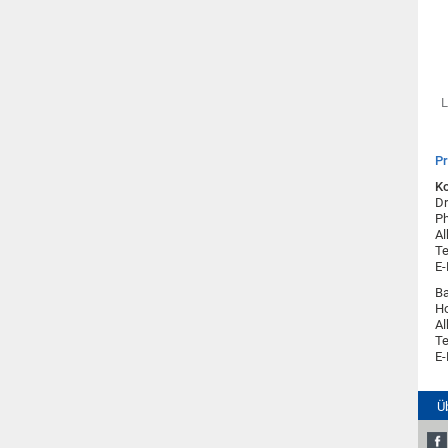
L
P
Ko
Dr
Ph
Al
Te
E-
Ba
H
Al
Te
E-
Ü