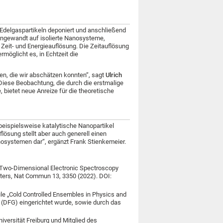
 Edelgaspartikeln deponiert und anschließend
angewandt auf isolierte Nanosysteme,
Zeit- und Energieauflösung. Die Zeitauflösung
rmöglicht es, in Echtzeit die
en, die wir abschätzen konnten“, sagt
Ulrich
 Diese Beobachtung, die durch die erstmalige
ietet neue Anreize für die theoretische
beispielsweise katalytische Nanopartikel
flösung stellt aber auch generell einen
osystemen dar“, ergänzt Frank Stienkemeier.
on Two-Dimensional Electronic Spectroscopy
ters, Nat Commun 13, 3350 (2022). DOI:
e „Cold Controlled Ensembles in Physics and
(DFG) eingerichtet wurde, sowie durch das
iversität Freiburg und Mitglied des