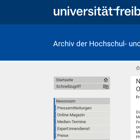
Archiv der Hochschul- un
N
Startseite
Schnellzugriff
O
Fr
Newsroom
Pressemitteilungen
Di
Online-Magazin
Mö
Medien-Termine
Fr
or
Expert:innendienst
Mo
Preise
Ph