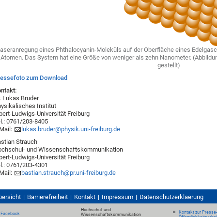
aseranregung eines Phthalocyanin-Moleküls auf der Oberfläche eines Edelgasc
Atomen. Das System hat eine Größe von weniger als zehn Nanometer. (Abbildu
gestellt)
ressefoto zum Download
ntakt:
. Lukas Bruder
ysikalisches Institut
bert-Ludwigs-Universität Freiburg
l.: 0761/203-8405
Mail:
lukas.bruder@physik.uni-freiburg.de
stian Strauch
ochschul- und Wissenschaftskommunikation
bert-Ludwigs-Universität Freiburg
l.: 0761/203-4301
Mail:
bastian.strauch@pr.uni-freiburg.de
bersicht
Barrierefreiheit
Kontakt
Impressum
Datenschutzerklaerung
Hochschul- und
Kontakt zur Presse
Facebook
Wissenschaftskommunikation
Öffentlichkeitsarbe