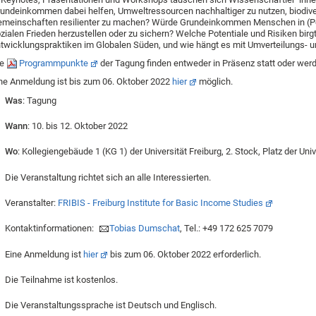
undeinkommen dabei helfen, Umweltressourcen nachhaltiger zu nutzen, biodive
meinschaften resilienter zu machen? Würde Grundeinkommen Menschen in (Post
zialen Frieden herzustellen oder zu sichern? Welche Potentiale und Risiken bir
twicklungspraktiken im Globalen Süden, und wie hängt es mit Umverteilungs-
ie
Programmpunkte
der Tagung finden entweder in Präsenz statt oder werd
ne Anmeldung ist bis zum 06. Oktober 2022
hier
möglich.
Was
: Tagung
Wann
: 10. bis 12. Oktober 2022
Wo
: Kollegiengebäude 1 (KG 1) der Universität Freiburg, 2. Stock, Platz der Uni
Die Veranstaltung richtet sich an alle Interessierten.
Veranstalter:
FRIBIS - Freiburg Institute for Basic Income Studies
Kontaktinformationen:
Tobias Dumschat
, Tel.: +49 172 625 7079
Eine Anmeldung ist
hier
bis zum 06. Oktober 2022 erforderlich.
Die Teilnahme ist kostenlos.
Die Veranstaltungssprache ist Deutsch und Englisch.