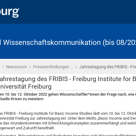
d Wissenschaftskommunikation (bis 08/20
›
›
›
Startseite
Newsroom
Pressemitteilungen …
Jahrestagung des FRIBIS - Fre
ahrestagung des FRIBIS - Freiburg Institute for 
niversität Freiburg
m 10. bis 12. Oktober 2022 gehen Wissenschaftler*innen der Frage nach, wi
tuelle Krisen zu meistern
s FRIBIS - Freiburg Institute for Basic Income Studies lädt vom 10. bis 12. Okt
iversität Freiburg zur Jahrestagung ein. Unter dem Motto „Basic Income and D
e das Grundeinkommen mit Entwicklungskonzepten zusammenhängt und welche 
genwart und Zukunft bereithält.
 Keynotes, Präsentationen und Workshops tauschen sich Wissenschaftler*inne