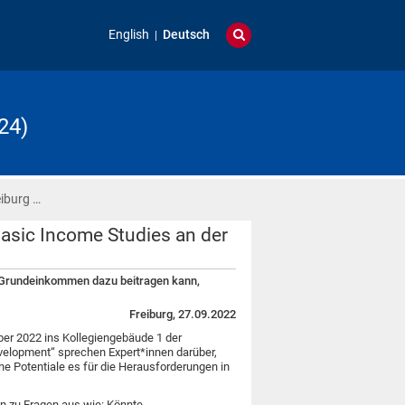
English
Deutsch
24)
iburg …
Basic Income Studies an der
e Grundeinkommen dazu beitragen kann,
Freiburg, 27.09.2022
ober 2022 ins Kollegiengebäude 1 der
evelopment“ sprechen Expert*innen darüber,
Potentiale es für die Herausforderungen in
n zu Fragen aus wie: Könnte