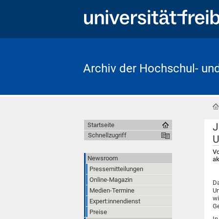
Archiv der Hochschul- un
J
Startseite
Schnellzugriff
U
Vo
Newsroom
ak
Pressemitteilungen
Online-Magazin
Da
Medien-Termine
Un
wi
Expert:innendienst
Ge
Preise
In