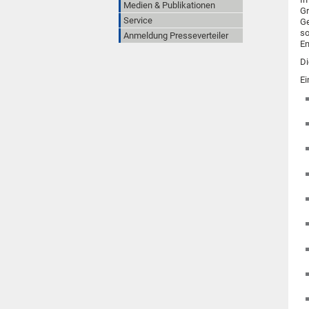
Medien & Publikationen
Gr
Service
Ge
so
Anmeldung Presseverteiler
En
D
Ei