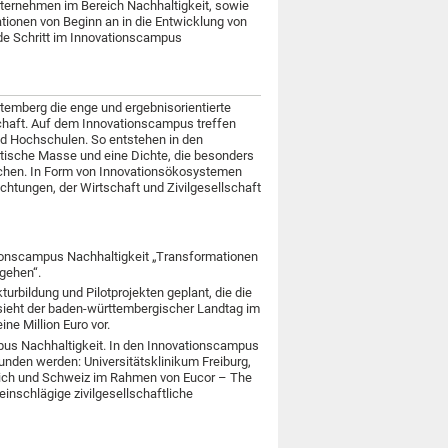
ternehmen im Bereich Nachhaltigkeit, sowie
ationen von Beginn an in die Entwicklung von
de Schritt im Innovationscampus
temberg die enge und ergebnisorientierte
chaft. Auf dem Innovationscampus treffen
d Hochschulen. So entstehen in den
itische Masse und eine Dichte, die besonders
eichen. In Form von Innovationsökosystemen
chtungen, der Wirtschaft und Zivilgesellschaft
ationscampus Nachhaltigkeit „Transformationen
gehen“.
urbildung und Pilotprojekten geplant, die die
 sieht der baden-württembergischer Landtag im
e Million Euro vor.
pus Nachhaltigkeit. In den Innovationscampus
unden werden: Universitätsklinikum Freiburg,
nkreich und Schweiz im Rahmen von Eucor – The
nschlägige zivilgesellschaftliche