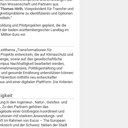
hen Wissenschaft und Partnern aus
.
Thomas Hirth
, Vizepräsident für Transfer und
gkeitsprobleme zu identifizieren und Optionen
itteln.“
ldung und Pilotprojekten geplant, die die
eht der baden-württembergischer Landtag im
illion Euro vor.
eitthema „Transformationen für
Projekte entwickeln, die auf Klimaschutz und
rgie, sowie auf das gesellschaftliche
mpus Nachhaltigkeit bearbeitet werden,
ernehmenspraxis, Politikgestaltung und
le und gesunde Ernährung unterstützen können.
Prävention mithilfe neu entwickelter
 und einer digitalen Plattform. Die Kriterien
igkeit
ng in den Ingenieur-, Natur-, Geistes- und
 Zu den Partnern gehören das
gebote einer Großregion koordiniert und
stitutionen mit starkem Anwendungs- und
haft im Rahmen von Eucor – The European
ankreich und der Schweiz. Neben der Stadt