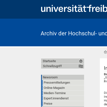
Archiv der Hochschul- un
Startseite
Schnellzugriff
I
Ba
Newsroom
„T
Fr
Pressemitteilungen
Online-Magazin
Di
Medien-Termine
In
Expert:innendienst
Ha
Preise
de