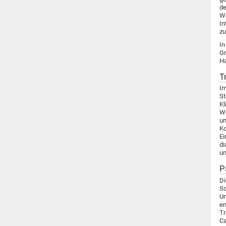
de
Wi
In
zu
In
Gr
Ha
T
Im
St
Kl
Wo
un
Ko
Ei
di
un
P
Di
So
Un
en
Tr
Ca