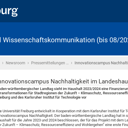
d Wissenschaftskommunikation (bis 08/20
›
›
›
Startseite
Newsroom
Pressemitteilungen …
Innovationscampus Nachhalti
nnovationscampus Nachhaltigkeit im Landeshaus
den-württembergischer Landtag sieht im Haushalt 2023/2024 eine Finanzier
ransformationen für Stadtregionen der Zukunft – Klimaschutz, Ressourceneffi
eiburg und des Karlsruher Institut für Technologie vor
e Universität Freiburg entwickelt in Kooperation mit dem Karlsruher Institut für
novationscampus Nachhaltigkeit. Der baden-württembergische Landtag hat in 
ushalt für die Jahre 2023 und 2024 beschlossen, der für das Projekt mit dem L
r Zukunft – Klimaschutz, Ressourceneffizienz und Wohlergehen“ eine erste Finan