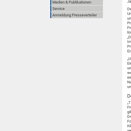
Ja
Medien & Publikationen
Service
De
Un
Anmeldung Presseverteiler
un
Pr
Fr
lö
„D
Im
Pr
Er
„U
Ei
un
we
ei
Na
un
D
„T
Fr
gi
Dr
Fo
Kl
ge