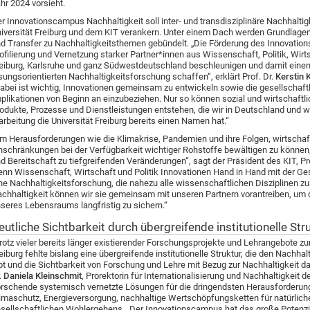
hr 2024 vorsieht.
r Innovationscampus Nachhaltigkeit soll inter- und transdisziplinäre Nachhaltig
iversität Freiburg und dem KIT verankern. Unter einem Dach werden Grundlag
d Transfer zu Nachhaltigkeitsthemen gebündelt. „Die Förderung des Innovati
ofilierung und Vernetzung starker Partner*innen aus Wissenschaft, Politik, Wir
eiburg, Karlsruhe und ganz Südwestdeutschland beschleunigen und damit einen i
sungsorientierten Nachhaltigkeitsforschung schaffen“, erklärt Prof. Dr.
Kerstin K
abei ist wichtig, Innovationen gemeinsam zu entwickeln sowie die gesellschaft
plikationen von Beginn an einzubeziehen. Nur so können sozial und wirtschaft
odukte, Prozesse und Dienstleistungen entstehen, die wir in Deutschland und w
arbeitung die Universität Freiburg bereits einen Namen hat.“
m Herausforderungen wie die Klimakrise, Pandemien und ihre Folgen, wirtschaf
nschränkungen bei der Verfügbarkeit wichtiger Rohstoffe bewältigen zu können
d Bereitschaft zu tiefgreifenden Veränderungen“, sagt der Präsident des KIT, Pr
nn Wissenschaft, Wirtschaft und Politik Innovationen Hand in Hand mit der Ges
ne Nachhaltigkeitsforschung, die nahezu alle wissenschaftlichen Disziplinen
chhaltigkeit können wir sie gemeinsam mit unseren Partnern vorantreiben, um
seres Lebensraums langfristig zu sichern.“
eutliche Sichtbarkeit durch übergreifende institutionelle Str
rotz vieler bereits länger existierender Forschungsprojekte und Lehrangebote z
eiburg fehlte bislang eine übergreifende institutionelle Struktur, die den Nachha
bt und die Sichtbarkeit von Forschung und Lehre mit Bezug zur Nachhaltigkeit da
.
Daniela Kleinschmit
, Prorektorin für Internationalisierung und Nachhaltigkeit d
rschende systemisch vernetzte Lösungen für die dringendsten Herausforderunge
imaschutz, Energieversorgung, nachhaltige Wertschöpfungsketten für natürlich
sellschaftlichen Wohlergehens. „Der Innovationscampus hat das große Potenz