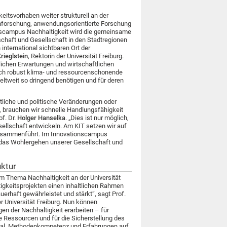
keitsvorhaben weiter strukturell an der
enforschung, anwendungsorientierte Forschung
onscampus Nachhaltigkeit wird die gemeinsame
tschaft und Gesellschaft in den Stadtregionen
nternational sichtbaren Ort der
rieglstein
, Rektorin der Universität Freiburg.
lichen Erwartungen und wirtschaftlichen
lich robust klima- und ressourcenschonende
eltweit so dringend benötigen und für deren
tliche und politische Veränderungen oder
, brauchen wir schnelle Handlungsfähigkeit
of. Dr.
Holger Hanselka
. „Dies ist nur möglich,
ellschaft entwickeln. Am KIT setzen wir auf
 zusammenführt. Im Innovationscampus
 das Wohlergehen unserer Gesellschaft und
uktur
um Thema Nachhaltigkeit an der Universität
ltigkeitsprojekten einen inhaltlichen Rahmen
uerhaft gewährleistet und stärkt“, sagt Prof.
er Universität Freiburg. Nun können
n der Nachhaltigkeit erarbeiten – für
e Ressourcen und für die Sicherstellung des
ial, Methodenkompetenz und Erfahrungen auf