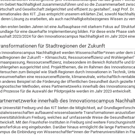
m Gebiet Nachhaltigkeit zusammenzuführen und so die Zusammenarbeit zwisc
rtschaft und Gesellschaft zielgerichtet und effizient zu gestalten“, sagt Prof. Dr
ternationales des KIT. „Das entspricht unserem erklärten Ziel, sowohl Nachhalti
 deren Lösung zu erarbeiten, als auch nachhaltigkeitsbezogenes Wissen zu verm
 den ersten beiden Jahren ist eine Aufbauphase mit starkem Fokus auf Strukturbi
undlage für eine dauerhafte Implementierung bilden. Für diese erste Phase si
ushalt 2023/2024 für den Innovationscampus Nachhaltigkeit im Jahr 2024 eine M
ransformationen für Stadtregionen der Zukunft
 Innovationscampus Nachhaltigkeit werden Wissenschaftler*innen unter dem L
adtregionen der Zukunft – Klimaschutz, Ressourceneffizienz und Wohlergehen“ 
imaanpassung, Ressourceneffizienz, insbesondere im Bereich Rohstoffe und Ene
hlergehen ausgerichtet sind. Projektthemen, die im Rahmen des Innovationsca
tersuchen zum Beispiel wie Stadt-Regionen durch Innovationen in Technik, Unt
nsumverhalten eine ressourceneffiziente, klimaneutrale, wirtschaftlich-rentab
n anderes Beispiel ist die Förderung der öffentlichen Gesundheit durch gezielte 
agnostischer Methoden, eines Partnernetzwerks innerhalb des Innovationscampus
d Prozesse für die Auswahl der Pilotprojekte werden im Jahr 2023 entwickelt.
artnernetzwerke innerhalb des Innovationscampus Nachhalt
e Universität Freiburg und das KIT bieten die Möglichkeit, auf Grundlagenforschu
zialwissenschaften aufbauend wissensbasierte Transformationen anzustoßen.
iversitätsklinikum Freiburg, welches auf umfassende Weise die Gesundheitsan
twickelt. Mit den Fraunhofer-Instituten in Freiburg sind weitere Forschungsin
ansferfokus eng eingebunden. Darüber hinaus ermöglicht die lange Partnersc
mpus die Einbindung von Wissenschaftler*innen der Partneruniversitäten in Fr