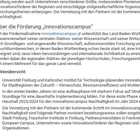
eiburg werden auch Unternehmen verschiedener Größe, insbesondere Pionierun
novationsförderer der Regionen und einschlägige zivilgesellschaftliche Organis
rschungsthemen einbezogen. Die Vernetzung mit den Partnern ist der kommen
chhaltigkeit.
ber die Förderung „Innovationscampus“
it der Fördermaßnahme
Innovationscampus
unterstützt das Land Baden-Würt
sammenarbeit seiner zentralen Stärken: seiner Wissenschaft und seiner Wirts
ch Grundlagen- und angewandte Wissenschaft, außeruniversitäre Forschung un
uchtturmbereichen, in denen Baden-Württemberg schon heute stark ist, eine kr
eignet sind, neue Ideen hervorzubringen und internationale Sichtbarkeit zu err
rden dabei die regionalen Stärken der jeweiligen Hochschulen, Forschungseinri
t einem Mehrwert für das ganze Land vernetzt.
ktenübersicht:
Universität Freiburg und Karlsruher Institut für Technologie planenden Innov
für Stadtregionen der Zukunft – Klimaschutz, Ressourceneffizienz und Wohler
In den ersten beiden Jahren ist eine Aufbauphase mit starkem Fokus auf Strukt
Grundlage für eine dauerhafte Implementierung bilden. Für diese erste Phase
Haushalt 2023/2024 für den Innovationscampus Nachhaltigkeit im Jahr 2024 ein
Die Vernetzung mit den Partnern ist der kommende Schritt im Innovationscam
Nachhaltigkeit sind folgende Partner involviert beziehungsweise sollen eingeb
Stadt Freiburg, Fraunhofer-Institute in Freiburg, Partneruniversitäten in Fra
European Campus, Unternehmen sowie Innovationsförderer der Regionen und ei
Organisationen.