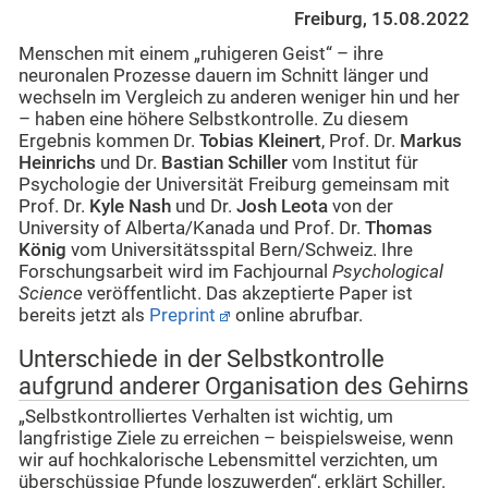
Freiburg, 15.08.2022
Menschen mit einem „ruhigeren Geist“ – ihre
neuronalen Prozesse dauern im Schnitt länger und
wechseln im Vergleich zu anderen weniger hin und her
– haben eine höhere Selbstkontrolle. Zu diesem
Ergebnis kommen Dr.
Tobias Kleinert
, Prof. Dr.
Markus
Heinrichs
und Dr.
Bastian Schiller
vom Institut für
Psychologie der Universität Freiburg gemeinsam mit
Prof. Dr.
Kyle Nash
und Dr.
Josh Leota
von der
University of Alberta/Kanada und Prof. Dr.
Thomas
König
vom Universitätsspital Bern/Schweiz. Ihre
Forschungsarbeit wird im Fachjournal
Psychological
Science
veröffentlicht. Das akzeptierte Paper ist
bereits jetzt als
Preprint
online abrufbar.
Unterschiede in der Selbstkontrolle
aufgrund anderer Organisation des Gehirns
„Selbstkontrolliertes Verhalten ist wichtig, um
langfristige Ziele zu erreichen – beispielsweise, wenn
wir auf hochkalorische Lebensmittel verzichten, um
überschüssige Pfunde loszuwerden“, erklärt Schiller.