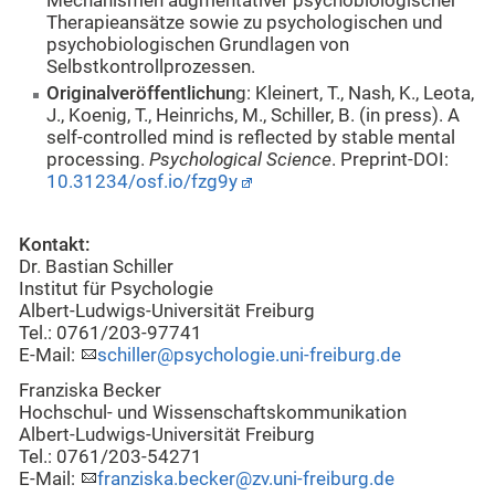
Mechanismen augmentativer psychobiologischer
Therapieansätze sowie zu psychologischen und
psychobiologischen Grundlagen von
Selbstkontrollprozessen.
Originalveröffentlichun
g: Kleinert, T., Nash, K., Leota,
J., Koenig, T., Heinrichs, M., Schiller, B. (in press). A
self-controlled mind is reflected by stable mental
processing.
Psychological Science
. Preprint-DOI:
10.31234/osf.io/fzg9y
Kontakt:
Dr. Bastian Schiller
Institut für Psychologie
Albert-Ludwigs-Universität Freiburg
Tel.: 0761/203-97741
E-Mail:
schiller@psychologie.uni-freiburg.de
Franziska Becker
Hochschul- und Wissenschaftskommunikation
Albert-Ludwigs-Universität Freiburg
Tel.: 0761/203-54271
E-Mail:
franziska.becker@zv.uni-freiburg.de