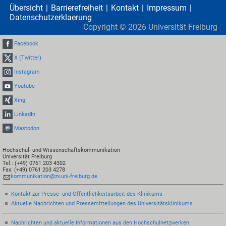
Übersicht
Barrierefreiheit
Kontakt
Impressum
Datenschutzerklaerung
Copyright ©
2026
Universität Freiburg
Facebook
X (Twitter)
Instagram
Youtube
Xing
LinkedIn
Mastodon
Hochschul- und Wissenschaftskommunikation
Universität Freiburg
Tel.: (+49) 0761 203 4302
Fax: (+49) 0761 203 4278
kommunikation@zv.uni-freiburg.de
Kontakt zur Presse- und Öffentlichkeitsarbeit des Klinikums
Aktuelle Nachrichten und Pressemitteilungen des Universitätsklinikums
Nachrichten und aktuelle Informationen aus den Hochschulnetzwerken