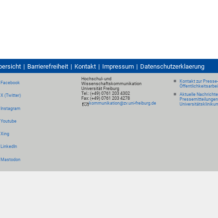
bersicht
Barrierefreiheit
Kontakt
Impressum
Datenschutzerklaerung
Hochschul- und
Kontakt zur Presse
Facebook
Wissenschaftskommunikation
Öffentlichkeitsarbe
Universität Freiburg
Tel.: (+49) 0761 203 4302
Aktuelle Nachricht
X (Twitter)
Fax: (+49) 0761 203 4278
Pressemitteilungen
kommunikation@zv.uni-freiburg.de
Universitätskliniku
Instagram
Youtube
Xing
LinkedIn
Mastodon