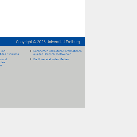
Copyright ©
2026
Universität Freiburg
- und
Nachrichten und aktuelle Informationen
it des Klinikums
aus den Hochschulnetzwerken
en und
Die Universität in den Medien
 des
ms