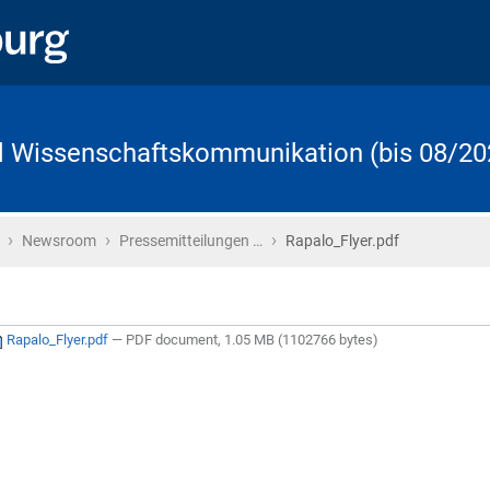
d Wissenschaftskommunikation (bis 08/20
›
›
›
Startseite
Newsroom
Pressemitteilungen …
Rapalo_Flyer.pdf
Rapalo_Flyer.pdf
— PDF document, 1.05 MB (1102766 bytes)