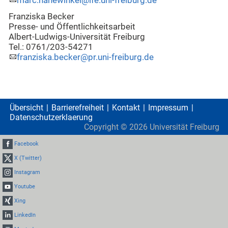
marc.hanewinkel@ife.uni-freiburg.de
Franziska Becker
Presse- und Öffentlichkeitsarbeit
Albert-Ludwigs-Universität Freiburg
Tel.: 0761/203-54271
franziska.becker@pr.uni-freiburg.de
Übersicht
Barrierefreiheit
Kontakt
Impressum
Datenschutzerklaerung
Copyright ©
2026
Universität Freiburg
Facebook
X (Twitter)
Instagram
Youtube
Xing
LinkedIn