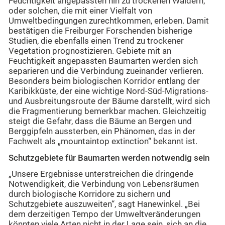
Feuchtigkeit angepassten hin zu trockenen Wäldern,
oder solchen, die mit einer Vielfalt von
Umweltbedingungen zurechtkommen, erleben. Damit
bestätigen die Freiburger Forschenden bisherige
Studien, die ebenfalls einen Trend zu trockener
Vegetation prognostizieren. Gebiete mit an
Feuchtigkeit angepassten Baumarten werden sich
separieren und die Verbindung zueinander verlieren.
Besonders beim biologischen Korridor entlang der
Karibikküste, der eine wichtige Nord-Süd-Migrations-
und Ausbreitungsroute der Bäume darstellt, wird sich
die Fragmentierung bemerkbar machen. Gleichzeitig
steigt die Gefahr, dass die Bäume an Bergen und
Berggipfeln aussterben, ein Phänomen, das in der
Fachwelt als „mountaintop extinction“ bekannt ist.
Schutzgebiete für Baumarten werden notwendig sein
„Unsere Ergebnisse unterstreichen die dringende
Notwendigkeit, die Verbindung von Lebensräumen
durch biologische Korridore zu sichern und
Schutzgebiete auszuweiten“, sagt Hanewinkel. „Bei
dem derzeitigen Tempo der Umweltveränderungen
könnten viele Arten nicht in der Lage sein, sich an die