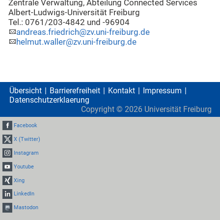
Zentrale Verwaltung, Abteilung Connected Services
Albert-Ludwigs-Universität Freiburg
Tel.: 0761/203-4842 und -96904
andreas.friedrich@zv.uni-freiburg.de
helmut.waller@zv.uni-freiburg.de
Übersicht
Barrierefreiheit
Kontakt
Impressum
Datenschutzerklaerung
Copyright ©
2026
Universität Freiburg
Facebook
X (Twitter)
Instagram
Youtube
Xing
LinkedIn
Mastodon