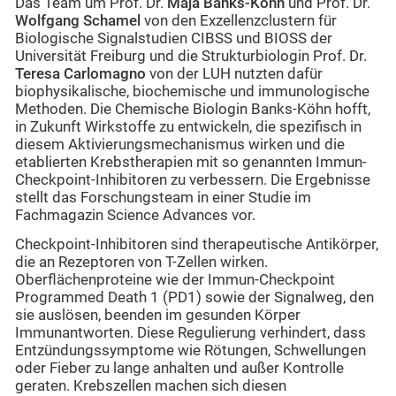
Das Team um Prof. Dr.
Maja Banks-Köhn
und Prof. Dr.
Wolfgang Schamel
von den Exzellenzclustern für
Biologische Signalstudien CIBSS und BIOSS der
Universität Freiburg und die Strukturbiologin Prof. Dr.
Teresa Carlomagno
von der LUH nutzten dafür
biophysikalische, biochemische und immunologische
Methoden. Die Chemische Biologin Banks-Köhn hofft,
in Zukunft Wirkstoffe zu entwickeln, die spezifisch in
diesem Aktivierungsmechanismus wirken und die
etablierten Krebstherapien mit so genannten Immun-
Checkpoint-Inhibitoren zu verbessern. Die Ergebnisse
stellt das Forschungsteam in einer Studie im
Fachmagazin Science Advances vor.
Checkpoint-Inhibitoren sind therapeutische Antikörper,
die an Rezeptoren von T-Zellen wirken.
Oberflächenproteine wie der Immun-Checkpoint
Programmed Death 1 (PD1) sowie der Signalweg, den
sie auslösen, beenden im gesunden Körper
Immunantworten. Diese Regulierung verhindert, dass
Entzündungssymptome wie Rötungen, Schwellungen
oder Fieber zu lange anhalten und außer Kontrolle
geraten. Krebszellen machen sich diesen