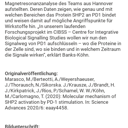
Magnetresonanzanalyse des Teams aus Hannover
aufstellten. Deren Daten zeigen, wie genau und mit
welchen Bereichen das Protein SHP2 an PD1 bindet
und weisen damit auf mögliche Angriffspunkte für
Wirkstoffe hin. „In unserem laufenden
Forschungsprojekt im CIBSS – Centre for Integrative
Biological Signalling Studies wollen wir nun den
Signalweg von PD1 aufschlüsseln – wo die Proteine in
der Zelle sind, wo sie binden und in welchem Zeitraum
die Signale wirken“, erklärt Banks-Köhn.
Originalveröffentlichung:
Marasco, M./Berteotti, A./Weyershaeuser,
J./Thorausch, N./Sikorska. J./Krausze, J./Brandt, H.
J./Kirkpatrick, J./Rios, P./Schamel, W. W./Köhn,
M./Carlomagno, T. (2020): Molecular mechanism of
SHP2 activation by PD-1 stimulation. In: Science
Advances 2020/6: eaay4458.
Bildunterschrift: