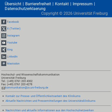
Übersicht
Barrierefreiheit
Kontakt
Impressum
Datenschutzerklaerung
Copyright ©
2026
Universität Freiburg
Facebook
X (Twitter)
Instagram
Youtube
Xing
LinkedIn
Mastodon
Hochschul- und Wissenschaftskommunikation
Universität Freiburg
Tel.: (+49) 0761 203 4302
Fax: (+49) 0761 203 4278
kommunikation@zv.uni-freiburg.de
Kontakt zur Presse- und Öffentlichkeitsarbeit des Klinikums
Aktuelle Nachrichten und Pressemitteilungen des Universitätsklinikums
Nachrichten und aktuelle Informationen aus den Hochschulnetzwerken