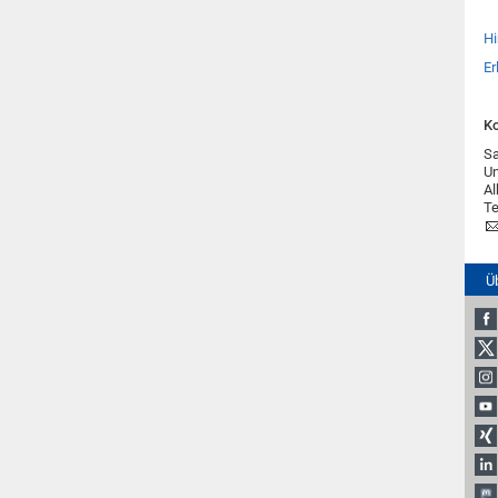
Hi
Er
Ko
S
U
Al
Te
Ü