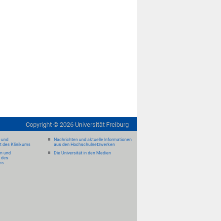
Copyright ©
2026
Universität Freiburg
- und
Nachrichten und aktuelle Informationen
it des Klinikums
aus den Hochschulnetzwerken
en und
Die Universität in den Medien
 des
ms