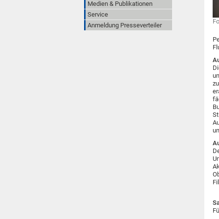
Medien & Publikationen
Service
Fo
Anmeldung Presseverteiler
Pe
Fl
Au
Di
un
zu
er
fä
Bu
St
Au
un
Au
De
Un
Ak
Ob
Fi
S
Fü