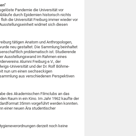
gen“
gelöste Pandemie die Universität vor
Abläufe durch Epidemien historisch nichts
floh die Universität Freiburg immer wieder vor
 Ausstellungseinheit widmet sich diesen
Freiburg tätigen Anatom und Anthropologen,
rde neu gestaltet. Die Sammlung beinhaltet
senschaftlich problematisch ist. Studierende
g der Ausstellungswand im Rahmen eines
ervereins Alumni Freiburg e.V., der
dwigs-Universität und der Dr. Rolf Böhme-
heit nun um einen sechseckigen
elsammlung aus verschiedenen Perspektiven
hgabe des Akademischen Filmclubs an das
eden Raum in ein Kino. Im Jahr 1962 kaufte der
andardformat 35mm vorgeführt werden konnten.
inn einer neuen Ära studentischer
 Hygieneverordnungen derzeit noch keine