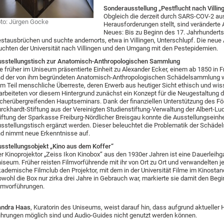
Sonderausstellung „Pestflucht nach Villin
Obgleich die derzeit durch SARS-COV-2 aus
to: Jürgen Gocke
Herausforderungen stellt, sind veränderte 
Neues: Bis zu Beginn des 17. Jahrhunderts 
stausbrüchen und suchte andernorts, etwa in Villingen, Unterschlupf. Die neue
uchten der Universität nach Villingen und den Umgang mit den Pestepidemien.
sstellungstisch zur Anatomisch-Anthropologischen Sammlung
e früher im Uniseum präsentierte Einheit zu Alexander Ecker, einem ab 1850 in 
d der von ihm begründeten Anatomisch-Anthropologischen Schädelsammlung wu
m Teil menschliche Überreste, deren Erwerb aus heutiger Sicht ethisch und wis
arbeiteten vor diesem Hintergrund zunächst ein Konzept für die Neugestaltun
cherübergreifenden Hauptseminars. Dank der finanziellen Unterstützung des Förd
rckhardt-Stiftung aus der Vereinigten Studienstiftung-Verwaltung der Albert-Lu
iftung der Sparkasse Freiburg-Nördlicher Breisgau konnte die Ausstellungsein
sstellungstisch ergänzt werden. Dieser beleuchtet die Problematik der Schäd
d nimmt neue Erkenntnisse auf.
sstellungsobjekt „Kino aus dem Koffer“
r Kinoprojektor „Zeiss Ikon Kinobox“ aus den 1930er Jahren ist eine Dauerlei
iseum. Früher reisten Filmvorführende mit ihr von Ort zu Ort und verwandelten j
ademische Filmclub den Projektor, mit dem in der Universität Filme im Kinost
wohl die Box nur zirka drei Jahre in Gebrauch war, markierte sie damit den Beg
lmvorführungen.
andra Haas
, Kuratorin des Uniseums, weist darauf hin, dass aufgrund aktueller
hrungen möglich sind und Audio-Guides nicht genutzt werden können.