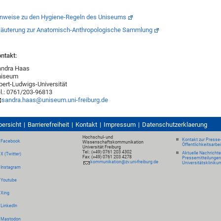
nweise zu den Hygiene-Regeln des Uniseums
läuterung zur Anatomisch-Anthropologische Sammlung
ntakt:
andra Haas
niseum
bert-Ludwigs-Universität
l.: 0761/203-96813
sandra.haas@uniseum.uni-freiburg.de
bersicht
Barrierefreiheit
Kontakt
Impressum
Datenschutzerklaerung
Hochschul- und
Kontakt zur Presse
Facebook
Wissenschaftskommunikation
Öffentlichkeitsarbe
Universität Freiburg
Tel.: (+49) 0761 203 4302
Aktuelle Nachricht
X (Twitter)
Fax: (+49) 0761 203 4278
Pressemitteilungen
kommunikation@zv.uni-freiburg.de
Universitätskliniku
Instagram
Youtube
Xing
LinkedIn
Mastodon