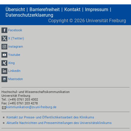
Übersicht
Barrierefreiheit
Kontakt
Impressum
Datenschutzerklaerung
Copyright ©
2026
Universität Freiburg
Facebook
X (Twitter)
Instagram
Youtube
Xing
LinkedIn
Mastodon
Hochschul- und Wissenschaftskommunikation
Universität Freiburg
Tel.: (+49) 0761 203 4302
Fax: (+49) 0761 203 4278
kommunikation@zv.uni-freiburg.de
Kontakt zur Presse- und Öffentlichkeitsarbeit des Klinikums
Aktuelle Nachrichten und Pressemitteilungen des Universitätsklinikums