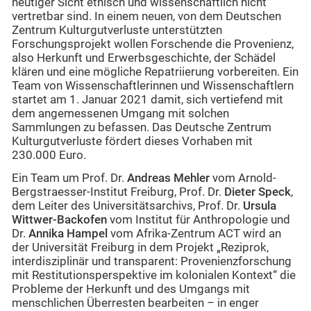
heutiger Sicht ethisch und wissenschaftlich nicht
vertretbar sind. In einem neuen, von dem Deutschen
Zentrum Kulturgutverluste unterstützten
Forschungsprojekt wollen Forschende die Provenienz,
also Herkunft und Erwerbsgeschichte, der Schädel
klären und eine mögliche Repatriierung vorbereiten. Ein
Team von Wissenschaftlerinnen und Wissenschaftlern
startet am 1. Januar 2021 damit, sich vertiefend mit
dem angemessenen Umgang mit solchen
Sammlungen zu befassen. Das Deutsche Zentrum
Kulturgutverluste fördert dieses Vorhaben mit
230.000 Euro.
Ein Team um Prof. Dr.
Andreas Mehler
vom Arnold-
Bergstraesser-Institut Freiburg, Prof. Dr.
Dieter Speck
,
dem Leiter des Universitätsarchivs, Prof. Dr.
Ursula
Wittwer-Backofen
vom Institut für Anthropologie und
Dr.
Annika Hampel
vom Afrika-Zentrum ACT wird an
der Universität Freiburg in dem Projekt „Reziprok,
interdisziplinär und transparent: Provenienzforschung
mit Restitutionsperspektive im kolonialen Kontext“ die
Probleme der Herkunft und des Umgangs mit
menschlichen Überresten bearbeiten – in enger