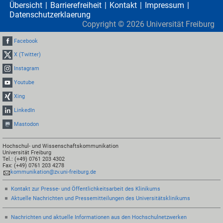
Übersicht
Barrierefreiheit
Kontakt
Impressum
Datenschutzerklaerung
Copyright ©
2026
Universität Freiburg
Facebook
X (Twitter)
Instagram
Youtube
Xing
LinkedIn
Mastodon
Hochschul- und Wissenschaftskommunikation
Universität Freiburg
Tel.: (+49) 0761 203 4302
Fax: (+49) 0761 203 4278
kommunikation@zv.uni-freiburg.de
Kontakt zur Presse- und Öffentlichkeitsarbeit des Klinikums
Aktuelle Nachrichten und Pressemitteilungen des Universitätsklinikums
Nachrichten und aktuelle Informationen aus den Hochschulnetzwerken