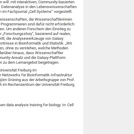
n will: mit interaktiven, Community-basierten
 die Datenanalyse in den Lebenswissenschaften.
n im Fachjournal „Cell Systems“ vorgestellt.
nswissenschaften, die Wissenschaftlerinnen
Programmieren sind dafür nicht erforderlich:
men. Um anderen Forschern den Einstieg zu
r „Forschungsstory“, basierend auf realen,
hritt, die Analysewerkzeuge von Galaxy
tnisse in Bioinformatik und Statistik. „Wir
den, ohne zu verstehen, welche Methoden
 darüber hinaus, dass Wissenschaftler
mmunity-Ansatz und die Galaxy-Plattform
on zu dem Lernangebot beigetragen.
niversität Freiburg im
 Netzwerks für Bioinformatik-Infrastruktur
jörn Grüning aus der Arbeitsgruppe von Prof.
ch im Rechenzentrum der Universität Freiburg.
 data analysis training for biology. In: Cell