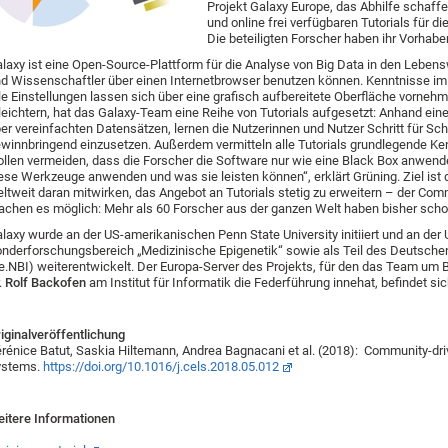
Projekt Galaxy Europe, das Abhilfe schaffe
und online frei verfügbaren Tutorials für
Die beteiligten Forscher haben ihr Vorhabe
laxy ist eine Open-Source-Plattform für die Analyse von Big Data in den Lebe
d Wissenschaftler über einen Internetbrowser benutzen können. Kenntnisse im 
le Einstellungen lassen sich über eine grafisch aufbereitete Oberfläche vorneh
leichtern, hat das Galaxy-Team eine Reihe von Tutorials aufgesetzt: Anhand eine
er vereinfachten Datensätzen, lernen die Nutzerinnen und Nutzer Schritt für Sc
winnbringend einzusetzen. Außerdem vermitteln alle Tutorials grundlegende Kenn
llen vermeiden, dass die Forscher die Software nur wie eine Black Box anwen
ese Werkzeuge anwenden und was sie leisten können“, erklärt Grüning. Ziel ist
ltweit daran mitwirken, das Angebot an Tutorials stetig zu erweitern – der Co
chen es möglich: Mehr als 60 Forscher aus der ganzen Welt haben bisher sch
laxy wurde an der US-amerikanischen Penn State University initiiert und an der U
nderforschungsbereich „Medizinische Epigenetik“ sowie als Teil des Deutschen
e.NBI) weiterentwickelt. Der Europa-Server des Projekts, für den das Team um B
.
Rolf Backofen
am Institut für Informatik die Federführung innehat, befindet si
iginalveröffentlichung
rénice Batut, Saskia Hiltemann, Andrea Bagnacani et al. (2018): Community-driven
ystems.
https://doi.org/10.1016/j.cels.2018.05.012
itere Informationen