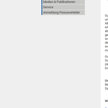
Medien & Publikationen
Service
Anmeldung Presseverteiler
Ga
un
Al
er
ab
ge
wo
di
we
ma
Ga
So
(d
Dr
Or
Bé
S
We