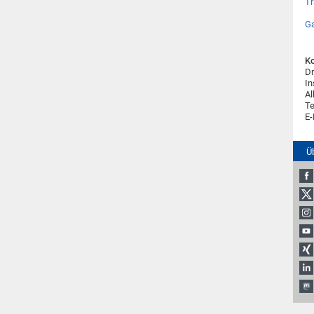
Tr
Ga
Ko
Dr
In
Al
Te
E-
Ü