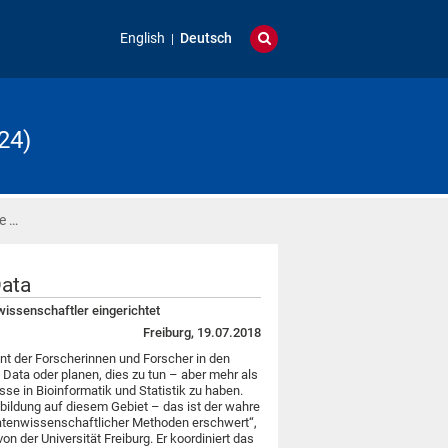
English
Deutsch
24)
e …
Data
wissenschaftler eingerichtet
Freiburg, 19.07.2018
ent der Forscherinnen und Forscher in den
Data oder planen, dies zu tun – aber mehr als
se in Bioinformatik und Statistik zu haben.
usbildung auf diesem Gebiet – das ist der wahre
datenwissenschaftlicher Methoden erschwert“,
on der Universität Freiburg. Er koordiniert das