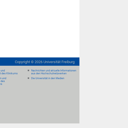
Copyright ©
2026
Universität Freiburg
- und
Nachrichten und aktuelle Informationen
it des Klinikums
aus den Hochschulnetzwerken
en und
Die Universität in den Medien
 des
ms