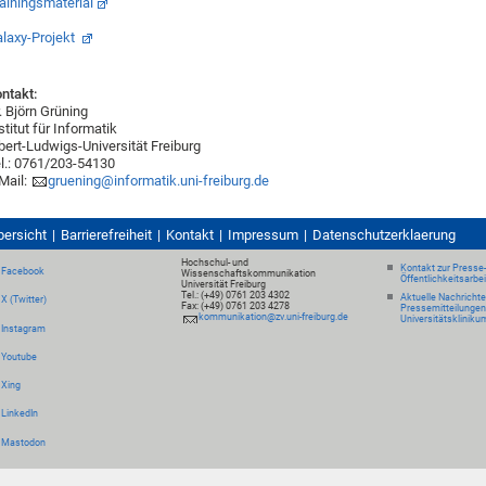
ainingsmaterial
laxy-Projekt
ntakt:
. Björn Grüning
stitut für Informatik
bert-Ludwigs-Universität Freiburg
l.: 0761/203-54130
Mail:
gruening@informatik.uni-freiburg.de
bersicht
Barrierefreiheit
Kontakt
Impressum
Datenschutzerklaerung
Hochschul- und
Kontakt zur Presse
Facebook
Wissenschaftskommunikation
Öffentlichkeitsarbe
Universität Freiburg
Tel.: (+49) 0761 203 4302
Aktuelle Nachricht
X (Twitter)
Fax: (+49) 0761 203 4278
Pressemitteilungen
kommunikation@zv.uni-freiburg.de
Universitätskliniku
Instagram
Youtube
Xing
LinkedIn
Mastodon