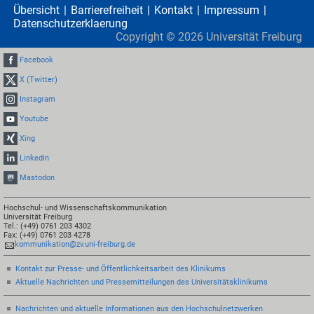
Übersicht
Barrierefreiheit
Kontakt
Impressum
Datenschutzerklaerung
Copyright ©
2026
Universität Freiburg
Facebook
X (Twitter)
Instagram
Youtube
Xing
LinkedIn
Mastodon
Hochschul- und Wissenschaftskommunikation
Universität Freiburg
Tel.: (+49) 0761 203 4302
Fax: (+49) 0761 203 4278
kommunikation@zv.uni-freiburg.de
Kontakt zur Presse- und Öffentlichkeitsarbeit des Klinikums
Aktuelle Nachrichten und Pressemitteilungen des Universitätsklinikums
Nachrichten und aktuelle Informationen aus den Hochschulnetzwerken