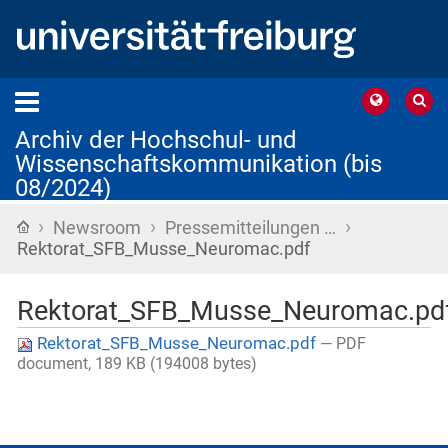
Archiv der Hochschul- und
Wissenschaftskommunikation (bis
08/2024)
›
›
›
Startseite
Newsroom
Pressemitteilungen …
Rektorat_SFB_Musse_Neuromac.pdf
Rektorat_SFB_Musse_Neuromac.pd
Rektorat_SFB_Musse_Neuromac.pdf
— PDF
document, 189 KB (194008 bytes)