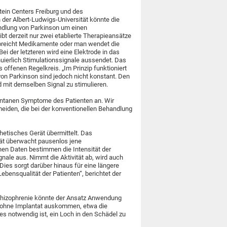
ein Centers Freiburg und des
 der Albert-Ludwigs-Universität könnte die
ndlung von Parkinson um einen
ibt derzeit nur zwei etablierte Therapieansätze
abreicht Medikamente oder man wendet die
Bei der letzteren wird eine Elektrode in das
inuierlich Stimulationssignale aussendet. Das
offenen Regelkreis. „Im Prinzip funktioniert
on Parkinson sind jedoch nicht konstant. Den
 mit demselben Signal zu stimulieren.
entanen Symptome des Patienten an. Wir
iden, die bei der konventionellen Behandlung
hetisches Gerät übermittelt. Das
rät überwacht pausenlos jene
nen Daten bestimmen die Intensität der
gnale aus. Nimmt die Aktivität ab, wird auch
„Dies sorgt darüber hinaus für eine längere
ebensqualität der Patienten“, berichtet der
Schizophrenie könnte der Ansatz Anwendung
e ohne Implantat auskommen, etwa die
 es notwendig ist, ein Loch in den Schädel zu