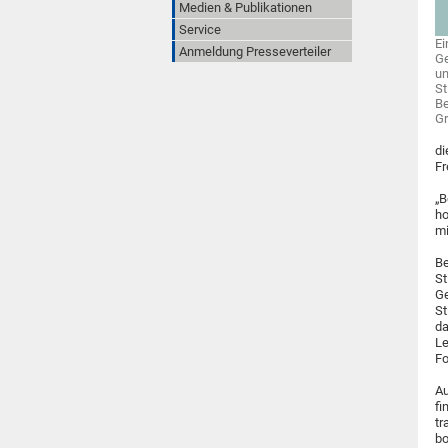
Medien & Publikationen
Service
Ei
Anmeldung Presseverteiler
Ge
un
St
Be
Gr
di
Fr
„B
ho
mi
Be
St
Ge
St
da
Le
Fo
Au
fi
tr
bo