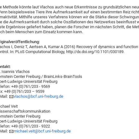
e Methode könnte laut Vlachos auch neue Erkenntnisse zu grundsätzlichen neu
enn beispielsweise Tiere ihre Aufmerksamkeit auf einen bestimmten Reiz richten
rnaktivität. Mithilfe unseres Verfahrens können wir die Stärke dieser Schwing
e die Aufmerksamkeit durch solche Oszillationen des Netzwerkes beeinflusst
ste Ergebnisse geliefert haben, planen die Forscher im nächsten Schritt, die Me
uch beim Menschen zum Einsatz kommen kann.
iginalveröffentlichung:
achos I, Deniz T, Aertsen A, Kumar A (2016) Recovery of dynamics and function 
ntrol. In: PLoS Computational Biology, http://dx.doi.org/10.1101/030189.
ntakt:
. Ioannis Vlachos
rnstein Center Freiburg / BrainLinks-BrainTools
bert-Ludwigs-Universität Freiburg
lefon: +49 (0)761/203 - 9569
x: +49 (0)761/203 – 9559
Mail:
vlachos@bcf.uni-freiburg.de
chael Veit
issenschaftskommunikation
rnstein Center Freiburg
bert-Ludwigs-Universität Freiburg
lefon: +49 (0)761/203 - 9322
Mail:
michael.veit@bcf.uni-freiburg.de