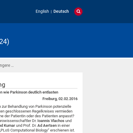
English
Deutsch
24)
ingere …
ng
 wie Parkinson deutlich entlasten
Freiburg, 02.02.2016
n zur Behandlung von Parkinson potenzielle
ten geschlossenen Regelkreises vermieden
me der Patientin oder des Patienten anpasst?
urowissenschaftler Dr.
Ioannis Vlachos
und
nd Kumar
und Prof. Dr.
Ad Aertsen
in einer
t „PLoS Computational Biology“ erschienen ist.