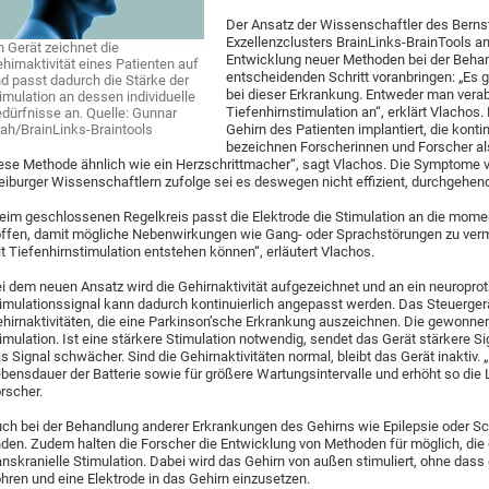
Der Ansatz der Wissenschaftler des Bernst
Exzellenzclusters BrainLinks-BrainTools an
n Gerät zeichnet die
Entwicklung neuer Methoden bei der Beha
hirnaktivität eines Patienten auf
entscheidenden Schritt voranbringen: „Es g
d passt dadurch die Stärke der
bei dieser Erkrankung. Entweder man ver
imulation an dessen individuelle
Tiefenhirnstimulation an“, erklärt Vlachos. 
dürfnisse an. Quelle: Gunnar
ah/BrainLinks-Braintools
Gehirn des Patienten implantiert, die kont
bezeichnen Forscherinnen und Forscher als 
ese Methode ähnlich wie ein Herzschrittmacher“, sagt Vlachos. Die Symptome v
eiburger Wissenschaftlern zufolge sei es deswegen nicht effizient, durchgehend
eim geschlossenen Regelkreis passt die Elektrode die Stimulation an die mom
ffen, damit mögliche Nebenwirkungen wie Gang- oder Sprachstörungen zu verme
t Tiefenhirnstimulation entstehen können“, erläutert Vlachos.
i dem neuen Ansatz wird die Gehirnaktivität aufgezeichnet und an ein neuroprot
imulationssignal kann dadurch kontinuierlich angepasst werden. Das Steuerge
hirnaktivitäten, die eine Parkinson’sche Erkrankung auszeichnen. Die gewonne
imulation. Ist eine stärkere Stimulation notwendig, sendet das Gerät stärkere Si
s Signal schwächer. Sind die Gehirnaktivitäten normal, bleibt das Gerät inaktiv. 
bensdauer der Batterie sowie für größere Wartungsintervalle und erhöht so die L
rscher.
ch bei der Behandlung anderer Erkrankungen des Gehirns wie Epilepsie oder 
nden. Zudem halten die Forscher die Entwicklung von Methoden für möglich, di
anskranielle Stimulation. Dabei wird das Gehirn von außen stimuliert, ohne dass
hren und eine Elektrode in das Gehirn einzusetzen.