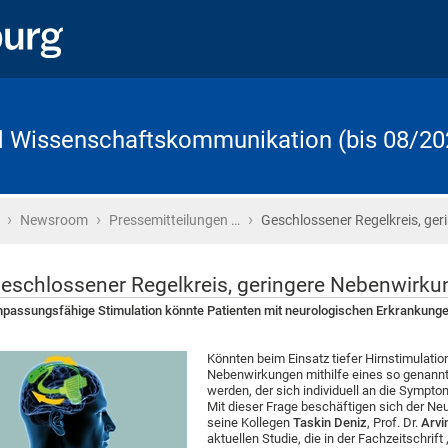
d Wissenschaftskommunikation (bis 08/20
›
›
›
Startseite
Newsroom
Pressemitteilungen …
Geschlossener Regelkreis, ger
eschlossener Regelkreis, geringere Nebenwirku
passungsfähige Stimulation könnte Patienten mit neurologischen Erkrankungen
Könnten beim Einsatz tiefer Hirnstimulatio
Nebenwirkungen mithilfe eines so genann
werden, der sich individuell an die Sympto
Mit dieser Frage beschäftigen sich der Ne
seine Kollegen
Taskin Deniz
, Prof. Dr.
Arvi
aktuellen Studie, die in der Fachzeitschrif