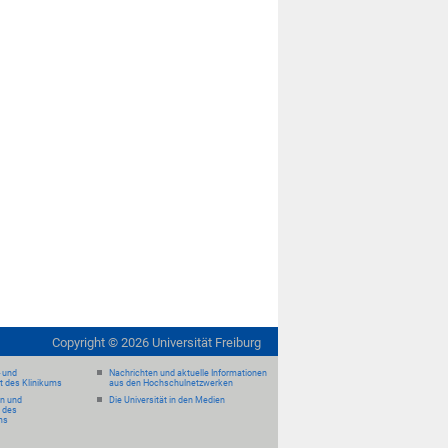
Copyright ©
2026
Universität Freiburg
- und
Nachrichten und aktuelle Informationen
it des Klinikums
aus den Hochschulnetzwerken
en und
Die Universität in den Medien
 des
ms