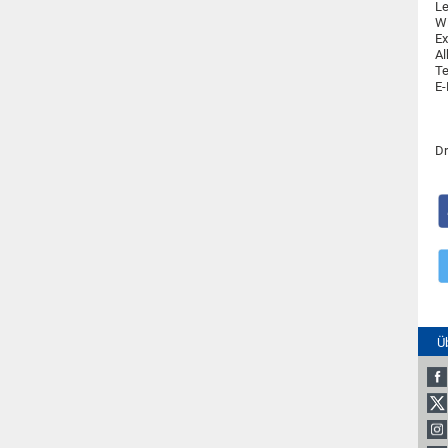
Le
W
Ex
Al
Te
E-
Dr
Ü