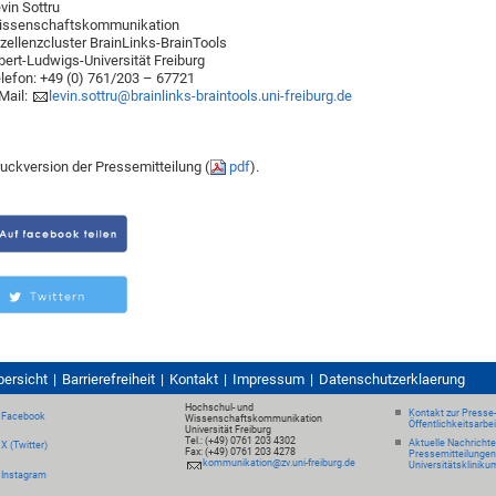
vin Sottru
issenschaftskommunikation
zellenzcluster BrainLinks-BrainTools
bert-Ludwigs-Universität Freiburg
lefon: +49 (0) 761/203 – 67721
Mail:
levin.sottru@brainlinks-braintools.uni-freiburg.de
uckversion der Pressemitteilung (
pdf
).
bersicht
Barrierefreiheit
Kontakt
Impressum
Datenschutzerklaerung
Hochschul- und
Kontakt zur Presse
Facebook
Wissenschaftskommunikation
Öffentlichkeitsarbe
Universität Freiburg
Tel.: (+49) 0761 203 4302
Aktuelle Nachricht
X (Twitter)
Fax: (+49) 0761 203 4278
Pressemitteilungen
kommunikation@zv.uni-freiburg.de
Universitätskliniku
Instagram