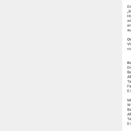
Di
„W
Hi
wi
er
a
Or
Vl
co
Ko
Dr
Be
Al
Te
Fa
E-
Mi
W
Be
Al
Te
E-