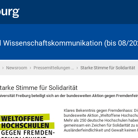
d Wissenschaftskommunikation (bis 08/20
›
›
›
Startseite
Newsroom
Pressemitteilungen …
Starke Stimme für Solidarität
tarke Stimme für Solidarität
iversität Freiburg beteiligt sich an der bundesweiten Aktion gegen Fremdenfe
Klares Bekenntnis gegen Fremdenhass: Di
bundesweite Aktion „Weltoffene Hochschul
Mehr als 250 deutsche Hochschulen hab
gemeinsam ein Zeichen für Solidarität zu 
Ausländerfeindlichkeit und Gewalt keinen 