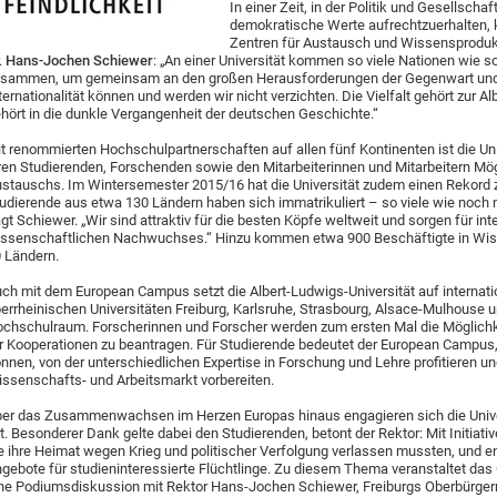
In einer Zeit, in der Politik und Gesellsch
demokratische Werte aufrechtzuerhalten,
Zentren für Austausch und Wissensprodukti
.
Hans-Jochen Schiewer
: „An einer Universität kommen so viele Nationen wie 
sammen, um gemeinsam an den großen Herausforderungen der Gegenwart und Z
ternationalität können und werden wir nicht verzichten. Die Vielfalt gehört zur 
hört in die dunkle Vergangenheit der deutschen Geschichte.“
t renommierten Hochschulpartnerschaften auf allen fünf Kontinenten ist die Univ
ren Studierenden, Forschenden sowie den Mitarbeiterinnen und Mitarbeitern Mög
stauschs. Im Wintersemester 2015/16 hat die Universität zudem einen Rekord 
udierende aus etwa 130 Ländern haben sich immatrikuliert – so viele wie noch n
gt Schiewer. „Wir sind attraktiv für die besten Köpfe weltweit und sorgen für in
ssenschaftlichen Nachwuchses.“ Hinzu kommen etwa 900 Beschäftigte in Wis
 Ländern.
ch mit dem European Campus setzt die Albert-Ludwigs-Universität auf interna
errheinischen Universitäten Freiburg, Karlsruhe, Strasbourg, Alsace-Mulhouse 
chschulraum. Forscherinnen und Forscher werden zum ersten Mal die Möglichke
r Kooperationen zu beantragen. Für Studierende bedeutet der European Campus, d
nnen, von der unterschiedlichen Expertise in Forschung und Lehre profitieren und
ssenschafts- und Arbeitsmarkt vorbereiten.
er das Zusammenwachsen im Herzen Europas hinaus engagieren sich die Universi
t. Besonderer Dank gelte dabei den Studierenden, betont der Rektor: Mit Initia
e ihre Heimat wegen Krieg und politischer Verfolgung verlassen mussten, und 
gebote für studieninteressierte Flüchtlinge. Zu diesem Thema veranstaltet da
ne Podiumsdiskussion mit Rektor Hans-Jochen Schiewer, Freiburgs Oberbürger