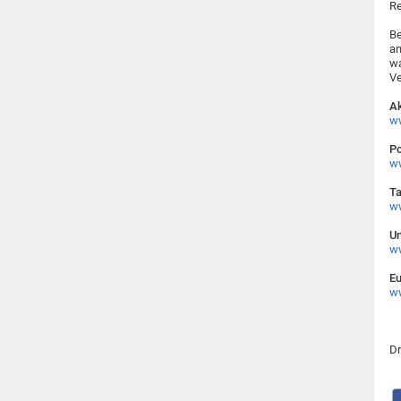
Re
Be
an
wa
Ve
Ak
ww
Po
ww
Ta
ww
Un
ww
E
ww
Dr