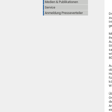
Medien & Publikationen
Service
Anmeldung Presseverteiler
Dr
zu
In
ge
Mi
ih
Au
St
sa
wi
80
Au
ob
Ho
fü
kö
Wi
Üb
Or
di
An
ei