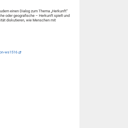
ät zudem einen Dialog zum Thema „Herkunft“
sche oder geografische – Herkunft spielt und
rsität diskutieren, wie Menschen mit
omon-ws1516