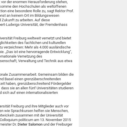
aft vor der enormen Herausforderung stehen,
 komme den Hochschulen als weltoffenen
on eine besondere Rolle zu, sagt Rektor Prof.
sonst an keinem Ort im Bildungswesen
ukunft zu arbeiten. Auf diese
Albert-Ludwigs-Universität, der Fremdenhass
ersität Freiburg weltweit vernetzt und bietet
lichkeiten des fachlichen und kulturellen
zu verzeichnen: Mehr als 4.000 ausländische
ie. „Das ist eine hervorragende Entwicklung“,
ternationale Vernetzung des
senschaft, Verwaltung und Technik aus etwa
tionale Zusammenarbeit. Gemeinsam bilden die
und Basel einen grenzüberschreitenden
it haben, grenzüberschreitend Fördergelder
ass sie an allen fünf Universitäten studieren
 sich auf einen internationalisierten
tät Freiburg und ihre Mitglieder auch vor
tiven wie Sprachkursen helfen sie Menschen,
entwickeln zusammen mit der Universität
s Colloquium politicum am 13. November 2015
meister Dr.
Dieter Salomon
und der Freiburger