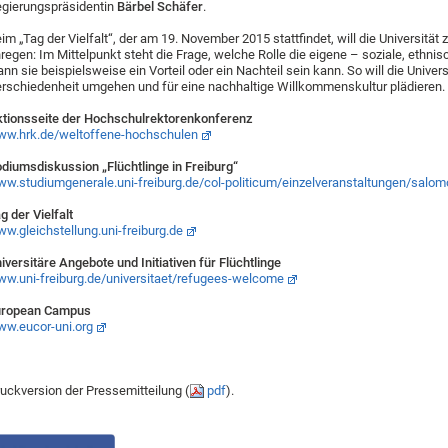
gierungspräsidentin
Bärbel Schäfer
.
im „Tag der Vielfalt“, der am 19. November 2015 stattfindet, will die Universit
regen: Im Mittelpunkt steht die Frage, welche Rolle die eigene – soziale, ethni
nn sie beispielsweise ein Vorteil oder ein Nachteil sein kann. So will die Unive
rschiedenheit umgehen und für eine nachhaltige Willkommenskultur plädieren.
tionsseite der Hochschulrektorenkonferenz
w.hrk.de/weltoffene-hochschulen
diumsdiskussion „Flüchtlinge in Freiburg“
w.studiumgenerale.uni-freiburg.de/col-politicum/einzelveranstaltungen/sal
g der Vielfalt
w.gleichstellung.uni-freiburg.de
iversitäre Angebote und Initiativen für Flüchtlinge
w.uni-freiburg.de/universitaet/refugees-welcome
uropean Campus
w.eucor-uni.org
uckversion der Pressemitteilung (
pdf
).