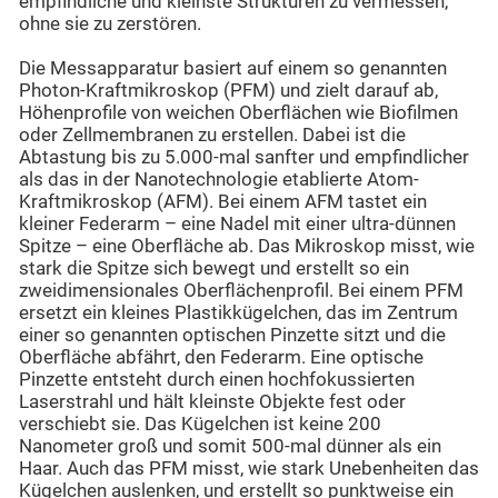
empfindliche und kleinste Strukturen zu vermessen,
ohne sie zu zerstören.
Die Messapparatur basiert auf einem so genannten
Photon-Kraftmikroskop (PFM) und zielt darauf ab,
Höhenprofile von weichen Oberflächen wie Biofilmen
oder Zellmembranen zu erstellen. Dabei ist die
Abtastung bis zu 5.000-mal sanfter und empfindlicher
als das in der Nanotechnologie etablierte Atom-
Kraftmikroskop (AFM). Bei einem AFM tastet ein
kleiner Federarm – eine Nadel mit einer ultra-dünnen
Spitze – eine Oberfläche ab. Das Mikroskop misst, wie
stark die Spitze sich bewegt und erstellt so ein
zweidimensionales Oberflächenprofil. Bei einem PFM
ersetzt ein kleines Plastikkügelchen, das im Zentrum
einer so genannten optischen Pinzette sitzt und die
Oberfläche abfährt, den Federarm. Eine optische
Pinzette entsteht durch einen hochfokussierten
Laserstrahl und hält kleinste Objekte fest oder
verschiebt sie. Das Kügelchen ist keine 200
Nanometer groß und somit 500-mal dünner als ein
Haar. Auch das PFM misst, wie stark Unebenheiten das
Kügelchen auslenken, und erstellt so punktweise ein