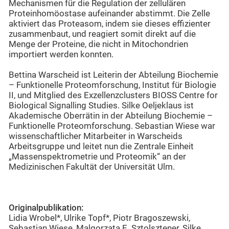
Mechanismen für die Regulation der zellulären
Proteinhomöostase aufeinander abstimmt. Die Zelle
aktiviert das Proteasom, indem sie dieses effizienter
zusammenbaut, und reagiert somit direkt auf die
Menge der Proteine, die nicht in Mitochondrien
importiert werden konnten.
Bettina Warscheid ist Leiterin der Abteilung Biochemie
– Funktionelle Proteomforschung, Institut für Biologie
II, und Mitglied des Exzellenzclusters BIOSS Centre for
Biological Signalling Studies. Silke Oeljeklaus ist
Akademische Oberrätin in der Abteilung Biochemie –
Funktionelle Proteomforschung. Sebastian Wiese war
wissenschaftlicher Mitarbeiter in Warscheids
Arbeitsgruppe und leitet nun die Zentrale Einheit
„Massenspektrometrie und Proteomik“ an der
Medizinischen Fakultät der Universität Ulm.
Originalpublikation:
Lidia Wrobel*, Ulrike Topf*, Piotr Bragoszewski,
Sebastian Wiese, Malgorzata E. Sztolsztener, Silke