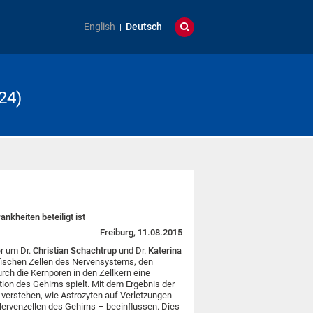
English
Deutsch
24)
nkheiten beteiligt ist
Freiburg, 11.08.2015
r um Dr.
Christian Schachtrup
und Dr.
Katerina
fischen Zellen des Nervensystems, den
rch die Kernporen in den Zellkern eine
tion des Gehirns spielt. Mit dem Ergebnis der
verstehen, wie Astrozyten auf Verletzungen
ervenzellen des Gehirns – beeinflussen. Dies