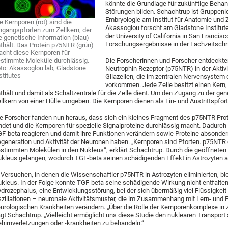
könnte die Grundlage für zukünftige Beha
Störungen bilden. Schachtrup ist Gruppenlei
Embryologie am Institut für Anatomie und Ze
e Kernporen (rot) sind die
Akassoglou forscht am Gladstone Institut
ngangspforten zum Zellkern, der
der University of California in San Franci
e genetische Information (blau)
Forschungsergebnisse in der Fachzeitschri
thält. Das Protein p75NTR (grün)
cht diese Kernporen für
stimmte Moleküle durchlässig.
Die Forscherinnen und Forscher entdeckte
to: Akassoglou lab, Gladstone
Neutrophin Rezeptor (p75NTR) in der Aktivi
stitutes
Gliazellen, die im zentralen Nervensyste
vorkommen. Jede Zelle besitzt einen Kern,
thält und damit als Schaltzentrale für die Zelle dient. Um den Zugang zu der gen
llkern von einer Hülle umgeben. Die Kernporen dienen als Ein- und Austrittspfor
e Forscher fanden nun heraus, dass sich ein kleines Fragment des p75NTR Prot
ndet und die Kernporen für spezielle Signalproteine durchlässig macht. Dadur
F-beta reagieren und damit ihre Funktionen verändern sowie Proteine absondern
generation und Aktivität der Neuronen haben. „Kernporen sind Pforten. p75NTR 
stimmten Molekülen in den Nukleus“, erklärt Schachtrup. Durch die geöffneten
kleus gelangen, wodurch TGF-beta seinen schädigenden Effekt in Astrozyten a
 Versuchen, in denen die Wissenschaftler p75NTR in Astrozyten eliminierten, bl
kleus. In der Folge konnte TGF-beta seine schädigende Wirkung nicht entfalten
drozephalus, eine Entwicklungsstörung, bei der sich übermäßig viel Flüssigke
zillationen – neuronale Aktivitätsmuster, die im Zusammenhang mit Lern- und 
urologischen Krankheiten verändern. „Über die Rolle der Kernporenkomplexe in Z
gt Schachtrup. „Vielleicht ermöglicht uns diese Studie den nuklearen Transport 
hirnverletzungen oder -krankheiten zu behandeln.“