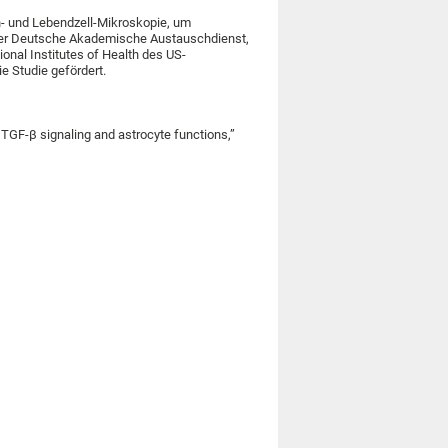
- und Lebendzell-Mikroskopie, um
 Der Deutsche Akademische Austauschdienst,
nal Institutes of Health des US-
e Studie gefördert.
TGF-β signaling and astrocyte functions,”
1038/nn.4054