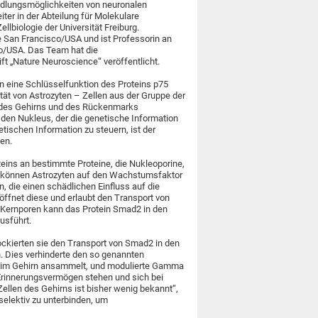
ndlungsmöglichkeiten von neuronalen
ter in der Abteilung für Molekulare
llbiologie der Universität Freiburg.
e San Francisco/USA und ist Professorin an
sco/USA. Das Team hat die
ft „Nature Neuroscience“ veröffentlicht.
n eine Schlüsselfunktion des Proteins p75
tät von Astrozyten – Zellen aus der Gruppe der
m des Gehirns und des Rückenmarks
 den Nukleus, der die genetische Information
etischen Information zu steuern, ist der
ten.
eins an bestimmte Proteine, die Nukleoporine,
ch können Astrozyten auf den Wachstumsfaktor
, die einen schädlichen Einfluss auf die
öffnet diese und erlaubt den Transport von
 Kernporen kann das Protein Smad2 in den
usführt.
ockierten sie den Transport von Smad2 in den
. Dies verhinderte den so genannten
it im Gehirn ansammelt, und modulierte Gamma
Erinnerungsvermögen stehen und sich bei
ellen des Gehirns ist bisher wenig bekannt“,
selektiv zu unterbinden, um