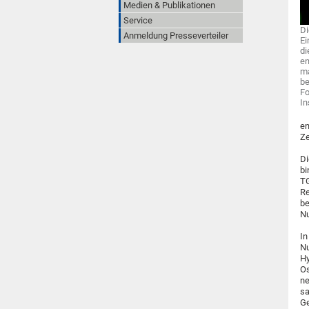
Medien & Publikationen
Service
Di
Anmeldung Presseverteiler
Ei
di
en
ma
be
Fo
In
en
Ze
Di
bi
TG
Re
be
Nu
In
Nu
Hy
Os
ne
sa
Ge