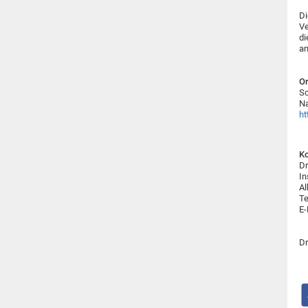
Di
Ve
di
am
Or
Sc
N
ht
Ko
Dr
In
Al
Te
E-
Dr