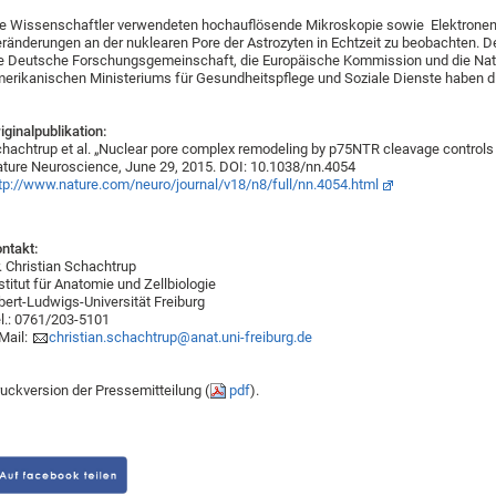
e Wissenschaftler verwendeten hochauflösende Mikroskopie sowie Elektronen
ränderungen an der nuklearen Pore der Astrozyten in Echtzeit zu beobachten.
e Deutsche Forschungsgemeinschaft, die Europäische Kommission und die Natio
erikanischen Ministeriums für Gesundheitspflege und Soziale Dienste haben di
iginalpublikation:
hachtrup et al. „Nuclear pore complex remodeling by p75NTR cleavage controls 
ature Neuroscience, June 29, 2015. DOI: 10.
tp://www.nature.com/neuro/journal/v18/n8/full/nn.4054.html
ntakt:
. Christian Schachtrup
stitut für Anatomie und Zellbiologie
bert-Ludwigs-Universität Freiburg
l.: 0761/203-5101
Mail:
christian.schachtrup@anat.uni-freiburg.de
uckversion der Pressemitteilung (
pdf
).